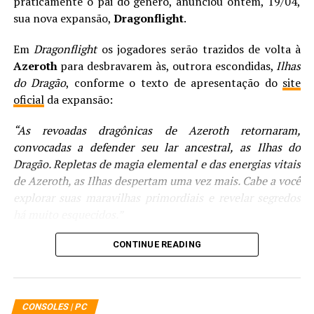
praticamente o pai do gênero, anunciou ontem, 19/04,
sua nova expansão,
Dragonflight
.
Em
Dragonflight
os jogadores serão trazidos de volta à
Azeroth
para desbravarem às, outrora escondidas,
Ilhas
do Dragão
, conforme o texto de apresentação do
site
oficial
da expansão:
“As revoadas dragônicas de Azeroth retornaram,
convocadas a defender seu lar ancestral, as Ilhas do
Dragão. Repletas de magia elemental e das energias vitais
de Azeroth, as Ilhas despertam uma vez mais. Cabe a você
explorar suas maravilhas primordiais e revelar segredos
há muito esquecidos.”
CONTINUE READING
CONSOLES | PC