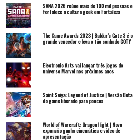
SANA 2026 reúne mais de 100 mil pessoas e
fortalece a cultura geek em Fortaleza
Antepenúltimo filho de Krypton (segundo o último senso), 1º
Dan em Jedi Mind Tricks e almoxarife dos “Arquivos X” nas
horas vagas.
The Game Awards 2023 | Baldur’s Gate 3 é o
grande vencedor e leva o tão sonhado GOTY
RELATED TOPICS:
BLIZZARD
CONSOLES | PC
GAMES
NEWS
SHADOWLANDS
VÍDEOS
WORLD OF WARCRAFT
Electronic Arts vai lançar três jogos do
WOW
universo Marvel nos próximos anos
UP NEXT
Shadowlands: Pós-Vidas – Maldraxxus | Segundo vídeo
da série apresenta Draka
Saint Seiya: Legend of Justice | Versão Beta
do game liberado para poucos
DON'T MISS
World of Warcraft: Shadowlands | Data de lançamento
revelada
World of Warcraft: Dragonflight | Nova
expansão ganha cinemática e vídeo de
apresentação