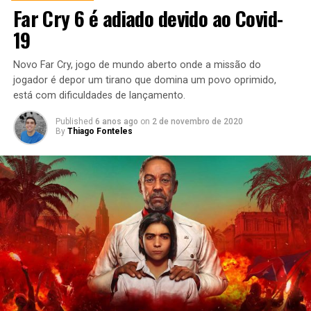
Far Cry 6 é adiado devido ao Covid-
19
Novo Far Cry, jogo de mundo aberto onde a missão do
jogador é depor um tirano que domina um povo oprimido,
está com dificuldades de lançamento.
Published
6 anos ago
on
2 de novembro de 2020
By
Thiago Fonteles
No trailer cinemático acima somos apresentados pela
primeira vez aos territórios da
Ilhas do Dragão
, um
arquipélago que foi escondido há 10.ooo anos, quando a
Legião Ardente atacou Azeroth pela primeira vez. No
vídeo, pelo que podemos entender, temos a narração de
Alexstrasza
, a
Rainha dos Dragões
, antigo
Aspecto
da
Vida
, relatando sobre o momento em que as Revoadas
Dracônicas decidem deixar seu lar para salvar Azeroth e
pedem aos Vigias que “desliguem” o
Farol de Tyr
, para