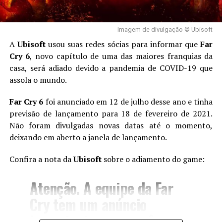
esconder sua casa até que Azeroth esteja salva.
++Leia Mais:
Imagem de divulgação © Ubisoft
– Teoria | Qual o plano de Sylvana Correventos em
A
Ubisoft
usou suas redes sócias para informar que
Far
‘World of Warcraft’?
Cry 6
, novo capítulo de uma das maiores franquias da
– World of Warcraft dá adeus ao ‘Battle Chest’ e passa a
casa, será adiado devido a pandemia de COVID-19 que
cobrar apenas a mensalidade para jogar até o LvL 110
assola o mundo.
Além da cinemática de lançamento da expansão, foi
Far Cry 6
foi anunciado em 12 de julho desse ano e tinha
lançado um “Deep Dive” (algo como
Mergulho Profundo
)
previsão de lançamento para 18 de fevereiro de 2021.
que é um bate-papo entre alguns desenvolvedores
Não foram divulgadas novas datas até o momento,
apresentando as novidades da versão 10.0 do jogo:
deixando em aberto a janela de lançamento.
Confira a nota da
Ubisoft
sobre o adiamento do game:
Atenção. A equipe da Far
Cry tem um anúncio
importante para vocês.