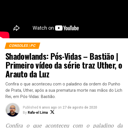
CONSOLES | PC
Shadowlands: Pós-Vidas – Bastião |
Primeiro vídeo da série traz Uther, o
Arauto da Luz
Confira o que aconteceu com o paladino da ordem do Punho
de Prata, Uther, após a sua prematura morte nas mãos do Lich
Rei, em Pós-Vidas: Bastião.
Published
6 anos ago
on
27 de agosto de 2020
By
Rafa-el Lima
Confira o que aconteceu com o paladino da