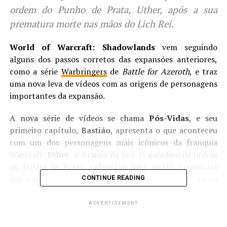
ordem do Punho de Prata, Uther, após a sua
prematura morte nas mãos do Lich Rei.
World of Warcraft: Shadowlands
vem seguindo
alguns dos passos corretos das expansões anteriores,
como a série
Warbringers
de
Battle for Azeroth
, e traz
uma nova leva de vídeos com as origens de personagens
importantes da expansão.
A nova série de vídeos se chama
Pós-Vidas
, e seu
primeiro capítulo,
Bastião
, apresenta o que aconteceu
com um dos personagens mais icônicos da franquia
Warcraft:
Uther
, o Arauto da Luz. O paladino da ordem
do Punho de Prata, enfrentou uma morte prematura
nas mãos de seu antigo aprendiz,
Arthas Merethil
, agora
CONTINUE READING
mais conhecido com
Lich Rei
e, neste vídeo, podemos
ver o que a morte lhe reservou.
ADVERTISEMENT
Confira o
Pós-Vida
de
Uther
no vídeo lá em CIMA.