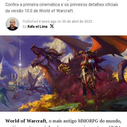
Confira a primeira cinemática e os primeiros detalhes oficiais
da versão 10.0 de World of Warcraft.
Published
4 anos ago
on
20 de abril de 2022
By
Rafa-el Lima
World of Warcraft
, o mais antigo MMORPG do mundo,