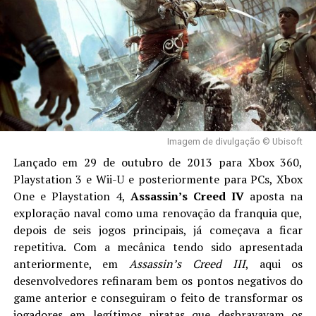
Além disso, claro, temos as novas zonas das
Ilhas
que é reconhecido por seu icônico papel como Gustavo
Dracônicas
, novo
Level Cap
,
Dungeons
e
Raids
. Você
“Gus” Fring em
Breaking Bad
, que será o vilão Anton
pode conferir tudo isso e muito mais
AQUI
.
Castilho, presidente de um país fictício do Caribe, que
oprime seu povo e prepara seu filho para a sucessão.
Quer se aventurar em
World of Warcraft
e não sabe
por onde começar? Clica na imagem abaixo, faz a sua
conta como meu recruta e eu tento te ajudar no que
puder. A gente se encontra em Azeroth!
Imagem de divulgação © Ubisoft
Lançado em 29 de outubro de 2013 para Xbox 360,
Playstation 3 e Wii-U e posteriormente para PCs, Xbox
One e Playstation 4,
Assassin’s Creed IV
aposta na
exploração naval como uma renovação da franquia que,
depois de seis jogos principais, já começava a ficar
repetitiva. Com a mecânica tendo sido apresentada
anteriormente, em
Assassin’s Creed III
, aqui os
desenvolvedores refinaram bem os pontos negativos do
game anterior e conseguiram o feito de transformar os
Acompanhe nossas redes sociais para mais
jogadores em legítimos piratas que desbravavam os