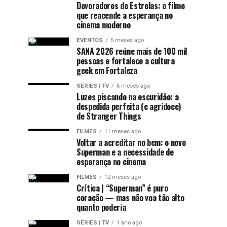
Devoradores de Estrelas: o filme
que reacende a esperança no
cinema moderno
EVENTOS
5 meses ago
SANA 2026 reúne mais de 100 mil
pessoas e fortalece a cultura
geek em Fortaleza
SÉRIES | TV
6 meses ago
Luzes piscando na escuridão: a
despedida perfeita (e agridoce)
de Stranger Things
FILMES
11 meses ago
Voltar a acreditar no bem: o novo
Superman e a necessidade de
esperança no cinema
FILMES
12 meses ago
Crítica | “Superman” é puro
coração — mas não voa tão alto
quanto poderia
SÉRIES | TV
1 ano ago