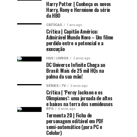
Harry Potter | Conheça os novos
Harry, Rony e Hermione da série
da HBO
CRÍTICAS
1 ano ago
Crítica | Capitão América:
Admirável Mundo Novo – Um filme
perdido entre o potencial e a
execução
HQS | LIVROS
2 anos ago
DC Universe Infinite Chega ao
Brasil: Mais de 25 mil HQs na
palma da sua mão!
SÉRIES | TV
2 anos ago
Crítica | ‘Percy Jackson e os
Olimpianos’: uma jornada de altos
e baixos na terra dos semideuses
RPG
6 anos ago
Tormenta 20 | Ficha de
personagem editável em PDF
semi-automático (para PC e
Celular)