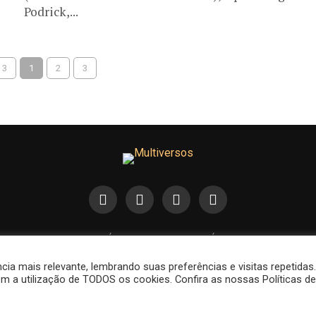
Podrick,...
 3
1
2
3
FALE CONOSCO
POLÍTICA DE COOKIES
POLÍTICA DE PRIVACIDADE
a mais relevante, lembrando suas preferências e visitas repetidas
m a utilização de TODOS os cookies. Confira as nossas Políticas de
Copyright © 2015-2026 Multiversos.