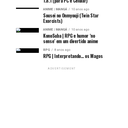
1.8.1 (para PC e Celular)
ANIME | MANGÁ
10 anos ago
Sousei no Onmyouji (Twin Star
Exorcists)
ANIME | MANGÁ
10 anos ago
KonoSuba | RPG e humor ‘no
sense’ em um divertido anime
RPG
8 anos ago
RPG | Interpretando… os Magos
ADVERTISEMENT