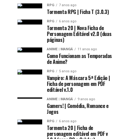
RPG
7 anos ago
Tormenta RPG | Ficha T (3.0.3)
RPG
6 anos ago
Tormenta 20 | Nova Ficha de
Personagem Editável v2.0 (duas
páginas)
ANIME | MANGÁ
11 anos ago
Como Funcionam as Temporadas
de Anime?
RPG
5 anos ago
Vampiro: A Máscara 5ª Edição |
Ficha de personagem em PDF
editável v.1.0
ANIME | MANGÁ
9 anos ago
Gamers! | Comédia, Romance e
Jogos
RPG
6 anos ago
Tormenta 20 | Ficha de
personagem editável em PDF v