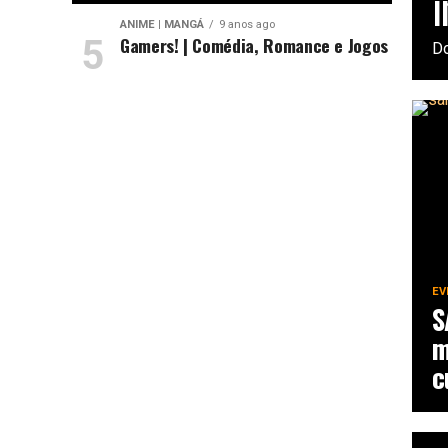
i
ANIME | MANGÁ
9 anos ago
Gamers! | Comédia, Romance e Jogos
Do
EV
S
m
c