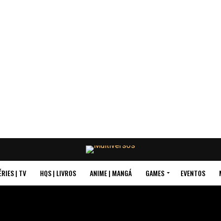
ÉRIES | TV
HQS | LIVROS
ANIME | MANGÁ
GAMES
EVENTOS