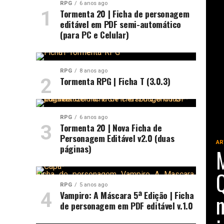
RPG
6 anos ago
Tormenta 20 | Ficha de personagem
editável em PDF semi-automático
(para PC e Celular)
RPG
8 anos ago
Tormenta RPG | Ficha T (3.0.3)
RPG
6 anos ago
Tormenta 20 | Nova Ficha de
Personagem Editável v2.0 (duas
AR
páginas)
M
Q
RPG
5 anos ago
Vampiro: A Máscara 5ª Edição | Ficha
m
de personagem em PDF editável v.1.0