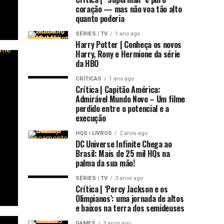
coração — mas não voa tão alto
quanto poderia
SÉRIES | TV
1 ano ago
Harry Potter | Conheça os novos
Harry, Rony e Hermione da série
da HBO
CRÍTICAS
1 ano ago
Crítica | Capitão América:
Admirável Mundo Novo – Um filme
perdido entre o potencial e a
execução
HQS | LIVROS
2 anos ago
DC Universe Infinite Chega ao
Brasil: Mais de 25 mil HQs na
palma da sua mão!
SÉRIES | TV
3 anos ago
Crítica | ‘Percy Jackson e os
Olimpianos’: uma jornada de altos
e baixos na terra dos semideuses
GAMES
3 anos ago