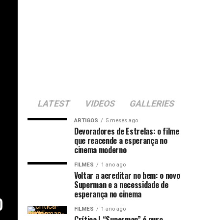
LATEST
VIDEOS
GALLERIES
ARTIGOS
5 meses ago
Devoradores de Estrelas: o filme
que reacende a esperança no
cinema moderno
FILMES
1 ano ago
Voltar a acreditar no bem: o novo
Superman e a necessidade de
o
esperança no cinema
FILMES
1 ano ago
Crítica | “Superman” é puro