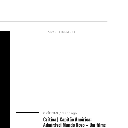
ADVERTISEMENT
CRÍTICAS
1 ano ago
Crítica | Capitão América:
Admirável Mundo Novo – Um filme