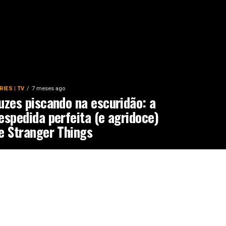
RIES | TV
7 meses ago
uzes piscando na escuridão: a
espedida perfeita (e agridoce)
e Stranger Things