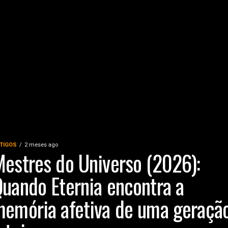
TIGOS
2 meses ago
estres do Universo (2026):
uando Eternia encontra a
emória afetiva de uma geraçã