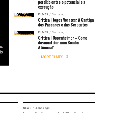
perdido entre o potencial e a
execução
FILMES
3 anos ago
Crítica | Jogos Vorazes: A Cantiga
dos Pássaros e das Serpentes
FILMES
3 anos ago
Crítica | Oppenheimer – Como
desmantelar uma Bomba
is
Atômica?
lo
MORE FILMES
Jackson e os
 jornada de altos
a dos semideuses
NEWS
4 anos ago