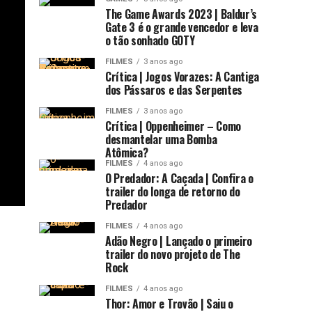
The Game Awards 2023 | Baldur’s
Gate 3 é o grande vencedor e leva
o tão sonhado GOTY
FILMES
3 anos ago
Crítica | Jogos Vorazes: A Cantiga
dos Pássaros e das Serpentes
FILMES
3 anos ago
Crítica | Oppenheimer – Como
desmantelar uma Bomba
Atômica?
FILMES
4 anos ago
O Predador: A Caçada | Confira o
trailer do longa de retorno do
Predador
FILMES
4 anos ago
Adão Negro | Lançado o primeiro
trailer do novo projeto de The
Rock
FILMES
4 anos ago
Thor: Amor e Trovão | Saiu o