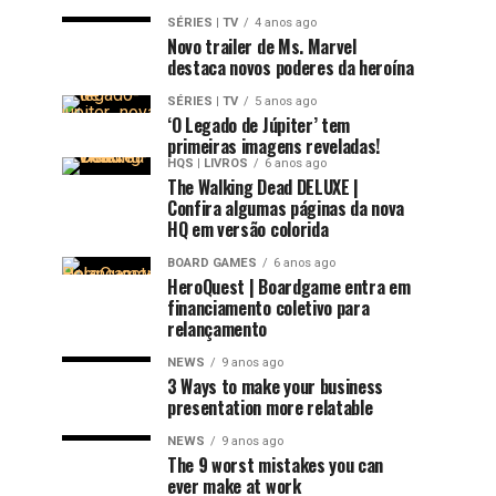
SÉRIES | TV
4 anos ago
Novo trailer de Ms. Marvel
destaca novos poderes da heroína
SÉRIES | TV
5 anos ago
‘O Legado de Júpiter’ tem
primeiras imagens reveladas!
HQS | LIVROS
6 anos ago
The Walking Dead DELUXE |
Confira algumas páginas da nova
HQ em versão colorida
BOARD GAMES
6 anos ago
HeroQuest | Boardgame entra em
financiamento coletivo para
relançamento
NEWS
9 anos ago
3 Ways to make your business
presentation more relatable
NEWS
9 anos ago
The 9 worst mistakes you can
ever make at work