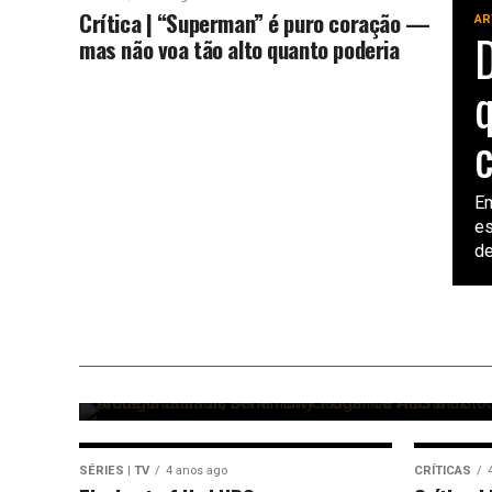
Crítica | “Superman” é puro coração —
AR
D
mas não voa tão alto quanto poderia
q
Em
es
de
SÉRIES | TV
1 ano ago
Harry Potter | Conheça os novo
Harry, Rony e Hermione da séri
da HBO
SÉRIES | TV
4 anos ago
CRÍTICAS