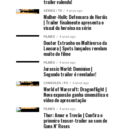
trailer valendo!
SÉRIES | TV
4 anos ago
Mulher-Hulk: Defensora de Heróis
| Trailer finalmente apresenta o
visual da heroína na série
FILMES
4 anos ago
Doutor Estranho no Multiverso da
Loucura | Spots lançados revelam
muito do filme
FILMES
4 anos ago
Jurassic World: Dominion |
Segundo trailer é revelador!
CONSOLES | PC
4 anos ago
World of Warcraft: Dragonflight |
Nova expansão ganha cinemática e
vídeo de apresentação
FILMES
4 anos ago
Thor: Amor e Trovão | Confira o
primeiro teaser-trailer ao som de
Guns N’ Roses