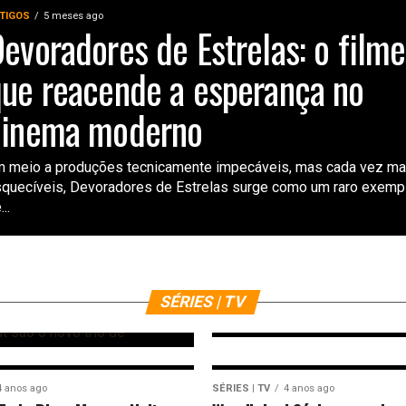
TIGOS
5 meses ago
evoradores de Estrelas: o filme
ue reacende a esperança no
cinema moderno
 meio a produções tecnicamente impecáveis, mas cada vez ma
quecíveis, Devoradores de Estrelas surge como um raro exemp
...
SÉRIES | TV
3 anos ago
Crítica | ‘Percy 
s
Olimpianos’: uma
e
e baixos na terr
SÉRIES | TV
4 anos ago
SÉRIES | TV
4 anos ago