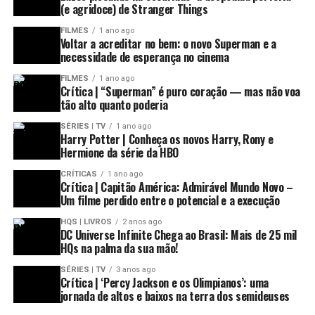
(e agridoce) de Stranger Things
FILMES
1 ano ago
Voltar a acreditar no bem: o novo Superman e a
necessidade de esperança no cinema
FILMES
1 ano ago
Crítica | “Superman” é puro coração — mas não voa
tão alto quanto poderia
SÉRIES | TV
1 ano ago
Harry Potter | Conheça os novos Harry, Rony e
Hermione da série da HBO
CRÍTICAS
1 ano ago
Crítica | Capitão América: Admirável Mundo Novo –
Um filme perdido entre o potencial e a execução
HQS | LIVROS
2 anos ago
DC Universe Infinite Chega ao Brasil: Mais de 25 mil
HQs na palma da sua mão!
SÉRIES | TV
3 anos ago
Crítica | ‘Percy Jackson e os Olimpianos’: uma
jornada de altos e baixos na terra dos semideuses