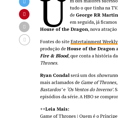
U
m dos maiores sucesso
tudo o que tinha na TV.
de
George RR Martin
em seguida, já ficamo
House of the Dragon
, nova atração
Fontes do site
Entertainment Weekly
produção de
House of the Dragon
a
Fire & Blood
, que conta a história 
Thrones
.
Ryan Condal
será um dos
showrunn
mais aclamados de
Game of Thrones
Bastardos’
e
‘Os Ventos do Inverno’
. 
episódios da série. A HBO se compro
++Leia Mais:
Game of Thrones | Quem é o Príncip