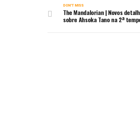
DON'T MISS
The Mandalorian | Novos detal
sobre Ahsoka Tano na 2ª temp