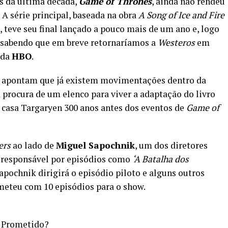
s da última década,
Game of Thrones
, ainda não rendeu
 A série principal, baseada na obra
A Song of Ice and Fire
, teve seu final lançado a pouco mais de um ano e, logo
s sabendo que em breve retornaríamos a
Westeros
em
 da
HBO
.
apontam que já existem movimentações dentro da
 procura de um elenco para viver a adaptação do livro
da casa Targaryen 300 anos antes dos eventos de
Game of
ers
ao lado de
Miguel Sapochnik
, um dos diretores
, responsável por episódios como
‘A Batalha dos
Sapochnik dirigirá o episódio piloto e alguns outros
meteu com 10 episódios para o show.
e Prometido?