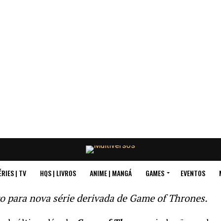
ÉRIES | TV
HQS | LIVROS
ANIME | MANGÁ
GAMES
EVENTOS
o para nova série derivada de Game of Thrones.