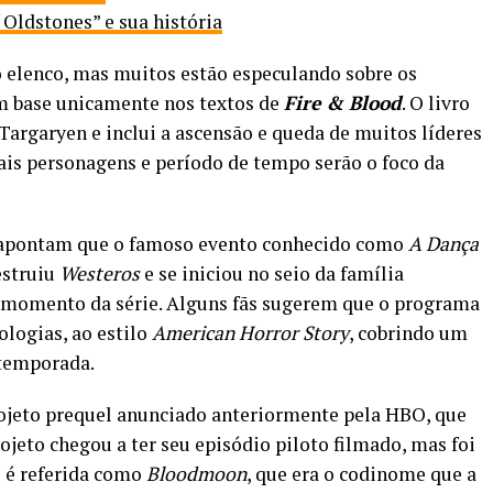
 Oldstones” e sua história
 o elenco, mas muitos estão especulando sobre os
om base unicamente nos textos de
Fire & Blood
. O livro
 Targaryen e inclui a ascensão e queda de muitos líderes
uais personagens e período de tempo serão o foco da
s apontam que o famoso evento conhecido como
A Dança
estruiu
Westeros
e se iniciou no seio da família
 momento da série. Alguns fãs sugerem que o programa
logias, ao estilo
American Horror Story
, cobrindo um
 temporada.
rojeto prequel anunciado anteriormente pela HBO, que
rojeto chegou a ter seu episódio piloto filmado, mas foi
e é referida como
Bloodmoon
, que era o codinome que a