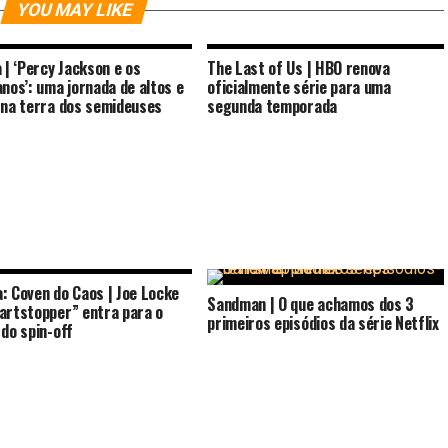
YOU MAY LIKE
a | ‘Percy Jackson e os
The Last of Us | HBO renova
anos’: uma jornada de altos e
oficialmente série para uma
 na terra dos semideuses
segunda temporada
: Coven do Caos | Joe Locke
Sandman | O que achamos dos 3
artstopper” entra para o
primeiros episódios da série Netflix
 do spin-off