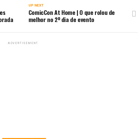
UP NEXT
hes
ComicCon At Home | O que rolou de
orada
melhor no 2º dia de evento
ADVERTISEMENT