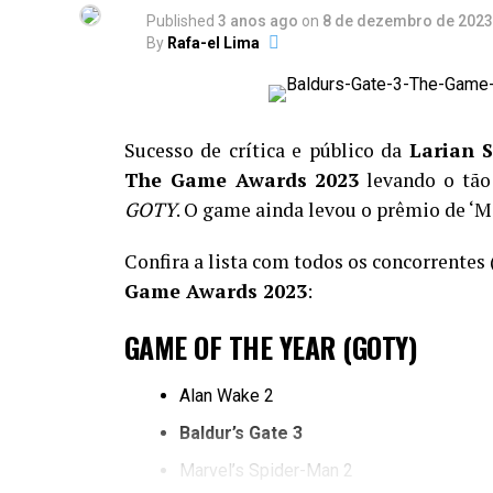
Published
3 anos ago
on
8 de dezembro de 2023
By
Rafa-el Lima
Sucesso de crítica e público da
Larian S
The Game Awards 2023
levando o tão
GOTY
. O game ainda levou o prêmio de ‘Me
Confira a lista com todos os concorrentes
Game Awards 2023
:
GAME OF THE YEAR (GOTY)
Alan Wake 2
Baldur’s Gate 3
Marvel’s Spider-Man 2