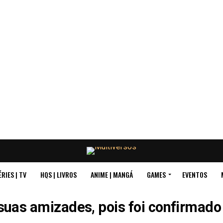
ÉRIES | TV
HQS | LIVROS
ANIME | MANGÁ
GAMES
EVENTOS
uas amizades, pois foi confirmado