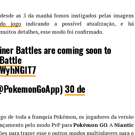
 desde as 5 da manhã fomos instigados pelas imagens
do jogo
indicando a possível atualização, e há
uitos detalhes, esse modo foi confirmado.
ner Battles are coming soon to
Battle
AUWyhNGlT7
@PokemonGoApp)
30 de
go de toda a franquia Pokémon, os jogadores da versão
lançamento pelo modo PvP para
Pokémon GO
. A
Niantic
ções para trazer esse e outros modos multiplayers para o