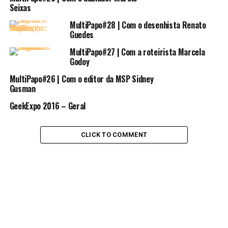
Seixas
MultiPapo#28 | Com o desenhista Renato
Guedes
RELATED TOPICS:
GEEKEXPO
MULTIPAPO
PORTRASDAOBRA
MultiPapo#27 | Com a roteirista Marcela
Godoy
UP NEXT
Maratona Star Wars em Fortaleza | “Chewie, we’re
MultiPapo#26 | Com o editor da MSP Sidney
home!”
Gusman
DON'T MISS
GeekExpo 2016 – Geral
MultiPapo#29 | Com o dublador Márcio Seixas
CLICK TO COMMENT