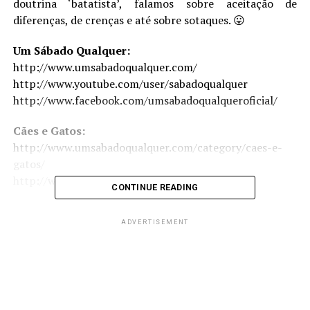
doutrina ‘batatista’, falamos sobre aceitação de
diferenças, de crenças e até sobre sotaques. 😛
Um Sábado Qualquer:
http://www.umsabadoqualquer.com/
http://www.youtube.com/user/sabadoqualquer
http://www.facebook.com/umsabadoqualqueroficial/
Cães e Gatos:
http://www.umsabadoqualquer.com/category/caes-e-
gatos/
http://www.facebook.com/caesegatos4/
CONTINUE READING
Batatismo:
ADVERTISEMENT
http://www.umsabadoqualquer.com/category/batatistas/
E não se esqueça de seguir o Multiversos nas redes
sociais:
Site: https://www.multiversos.com.br