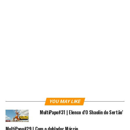
Facebook: http://www.facebook.com/multiversos.nerd/
Youtube: http://www.youtube.com/c/multiversos
Instagram: http://www.instagram.com/multiversos/
Rafa-el Lima
YOU MAY LIKE
Antepenúltimo filho de Krypton (segundo o último senso), 1º
MultiPapo#31 | Elenco d’O Shaolin do Sertão’
Dan em Jedi Mind Tricks e almoxarife dos “Arquivos X” nas
horas vagas.
MultiPapo#29 | Com o dublador Márcio