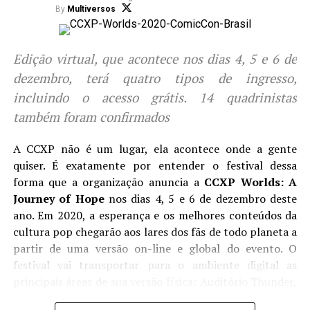
fãs ao maior evento geek do
By
Multiversos
Nordeste
Edição virtual, que acontece nos dias 4, 5 e 6 de
Lá em
2001
, o SANA nasceu da iniciativa de um grupo de
dezembro, terá quatro tipos de ingresso,
amigos apaixonados por anime, mangá e cultura
incluindo o acesso grátis. 14 quadrinistas
japonesa, que se reuniam em Fortaleza para trocar fitas,
também foram confirmados
revistas e conversar sobre as animações exibidas na
saudosa TV Manchete. O que era um encontro quase
A CCXP não é um lugar, ela acontece onde a gente
improvisado, com pouco mais de
200 pessoas
, cresceu
quiser. É exatamente por entender o festival dessa
de forma orgânica, impulsionado pelo boca a boca, pela
forma que a organização anuncia a
CCXP Worlds: A
paixão dos fãs e pelo desejo de criar um espaço de
Journey of Hope
nos dias 4, 5 e 6 de dezembro deste
pertencimento. Mais de duas décadas depois, aquele
ano. Em 2020, a esperança e os melhores conteúdos da
embrião se transformou em um dos principais eventos
cultura pop chegarão aos lares dos fãs de todo planeta a
geeks do país — sem perder, curiosamente, essa alma de
partir de uma versão on-line e global do evento. O
encontro entre iguais.
festival vai transportar para o ambiente digital as
principais áreas de sua versão física: Auditório Thunder,
A estrutura atual impressiona. Palcos temáticos deram
Artists’ Alley, Game Arena, Creators & Cosplay
conta de uma agenda frenética com campeonatos de e-