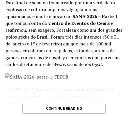
Este final de semana foi marcado por uma verdadeira
explosão de cultura pop, nostalgia, fandoms
apaixonados e muita emoção no
SANA 2026 – Parte 1
,
que tomou conta do
Centro de Eventos do Ceará
e
reafirmou, sem exagero, Fortaleza como um dos grandes
polos geeks do Brasil. Foram três dias intensos (30 e 31
de janeiro e 1º de fevereiro) em que mais de 100 mil
pessoas circularam entre palcos, estandes, arenas de
games, concursos de cosplay e encontros que pareciam
saídos diretamente de
Westeros
ou de
Kattegat
.
A iniciativa de trazer o público de volta para o Cine São
Luiz é extremamente importante para a revitalização e
O SANA não é apenas um evento, é uma experiência
ocupação de espaços tão lindos de nossa capital e de seu
coletiva. Ao atravessar os corredores lotados, era
Centro Comercial. Ver o público em massa, fazendo fila,
impossível não se sentir em um multiverso vivo:
lotando salas, nos intervalos movimentando o Centrão,
CONTINUE READING
cosplayers impecáveis, famílias inteiras fantasiadas, fãs
conversando, foi algo incrível e que sempre deve
emocionados encontrando seus ídolos e uma
acontecer.
programação que acontecia simultaneamente em vários