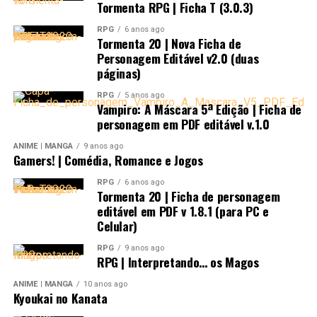
Tormenta RPG | Ficha T (3.0.3)
RPG
6 anos ago
Tormenta 20 | Nova Ficha de
Personagem Editável v2.0 (duas
páginas)
Confira o novo pôster de ‘Star Wars: A Ascensão
RPG
5 anos ago
Skywalker’, que foi lançado na #D23expo. Nos
Vampiro: A Máscara 5ª Edição | Ficha de
personagem em PDF editável v.1.0
cinemas, dia 19 de dezembro. . @disneystudiosbr
ANIME | MANGÁ
9 anos ago
#Disney #StarWars #SW #Filme #Movie
Gamers! | Comédia, Romance e Jogos
Uma publicação compartilhada por
Multiversos
(@multive
RPG
6 anos ago
Tormenta 20 | Ficha de personagem
editável em PDF v 1.8.1 (para PC e
Celular)
RPG
9 anos ago
RPG | Interpretando… os Magos
ANIME | MANGÁ
10 anos ago
Kyoukai no Kanata