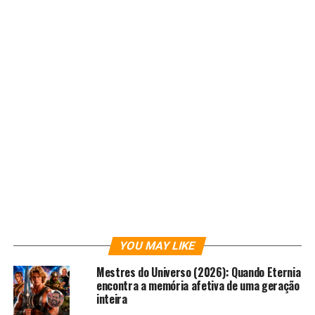
muito, muito distante. Uma visita em grande estilo ao
universo criado por George Lucas: Star Wars.
O encontro de fãs de todas as idades aconteceu em um
dos locais mais lindos de nossa capital: o
Cineteatro São
Luiz Fortaleza
. Inaugurado em 1958, o Cineteatro já foi
palco de grandes momentos do teatro e do cinema. Foi o
local do descobrimento da paixão de muitos cinéfilos,
inclusive a minha, pois foi meu primeiro contato com a
7ª arte, e fez parte de minha adolescência.
YOU MAY LIKE
Mestres do Universo (2026): Quando Eternia
encontra a memória afetiva de uma geração
inteira
O evento foi totalmente gratuito, onde os interessados