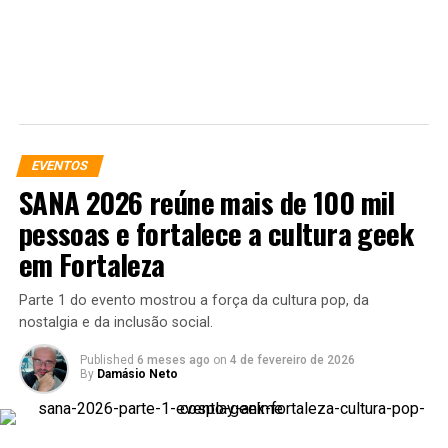
No fim do primeiro filme,
Star Wars Episódio IV – Uma
Nova Esperança
, ali estava eu, repleto de emoções que
EVENTOS
não sabia descrever, “apenas sentir”.
SANA 2026 reúne mais de 100 mil
E olhando ao redor, vi esse mesmo brilho no rosto dos
pessoas e fortalece a cultura geek
diversos estranhos que estavam ali, afinal, somos todos
em Fortaleza
apaixonados por essa saga.
Parte 1 do evento mostrou a força da cultura pop, da
E ainda rolaram mimos, sorteios de vários brindes
nostalgia e da inclusão social.
ligados ao universo de Star Wars, ao término de cada
exibição, um novo sorteio se iniciava.
Published
6 meses ago
on
4 de fevereiro de 2026
By
Damásio Neto