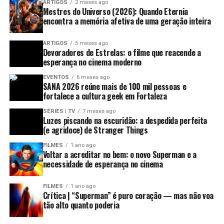
Batalha de Hearthstone
:
ARTIGOS
2 meses ago
Mestres do Universo (2026): Quando Eternia
• Acesso à plataforma CCXP Worlds*
Primeira imagem de Emma Stone como Cruella de
encontra a memória afetiva de uma geração inteira
• Acesso ao conteúdo de todos os palcos, incluindo a
Vil no filme da Disney, Cruella. Emma Thompson,
Thunder Arena, Artists’ Valley, Creators Universe,
ARTIGOS
5 meses ago
Devoradores de Estrelas: o filme que reacende a
Omelete Stage e Cosplay Universe**
Paul Walter e Joel Fry também estarão no filme. Em
esperança no cinema moderno
breve nos cinemas. . @disneystudiosbr #D23Expo
*Alguns produtos e/ou serviços como experiência de Meet & Greet
EVENTOS
6 meses ago
SANA 2026 reúne mais de 100 mil pessoas e
#Disney #Filme #Movie
virtual podem ser cobrados separadamente.
fortalece a cultura geek em Fortaleza
**Não inclui acesso a Workshops e Masterclasses
Uma publicação compartilhada por
Multiversos
(@multive
SÉRIES | TV
7 meses ago
Luzes piscando na escuridão: a despedida perfeita
DIGITAL EXPERIENCE – Valor: R$ 35,00
As primeiras imagens do longa-metragem que vai direto
(e agridoce) de Stranger Things
para o
Disney+
,
A Dama e o Vagabundo
, também
• Acesso à plataforma CCXP Worlds, com interações e
FILMES
1 ano ago
foram apresentadas no evento.
Voltar a acreditar no bem: o novo Superman e a
funcionalidades exclusivas*
necessidade de esperança no cinema
• Acesso ao conteúdo de todos os palcos, incluindo o
Thunder Arena, Artists’ Valley, Creators Universe,
Overwatch 2
FILMES
1 ano ago
Omelete Stage e Cosplay Universe
Crítica | “Superman” é puro coração — mas não voa
• Acesso exclusivo a workshops e masterclasses
tão alto quanto poderia
Trailer cinemático de anúncio:
• Credencial digital da CCXP Worlds