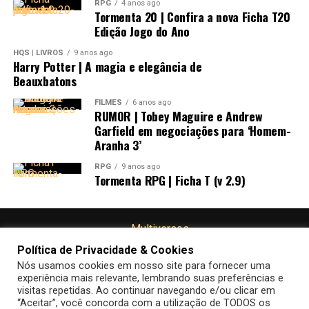
RPG
4 anos ago
Tormenta 20 | Confira a nova Ficha T20
Edição Jogo do Ano
HQS | LIVROS
9 anos ago
Harry Potter | A magia e elegância de
Beauxbatons
FILMES
6 anos ago
RUMOR | Tobey Maguire e Andrew
Garfield em negociações para ‘Homem-
Aranha 3’
RPG
9 anos ago
Tormenta RPG | Ficha T (v 2.9)
Além da apresentação sobre o
Episódio IX
, algumas
outras novidades da franquia
Star Wars
foram
apresentadas no evento. Confira abaixo:
Política de Privacidade & Cookies
Nós usamos cookies em nosso site para fornecer uma
experiência mais relevante, lembrando suas preferências e
visitas repetidas. Ao continuar navegando e/ou clicar em
“Aceitar”, você concorda com a utilização de TODOS os
FALE CONOSCO
POLÍTICA DE COOKIES
POLÍTICA DE PRIVACIDADE