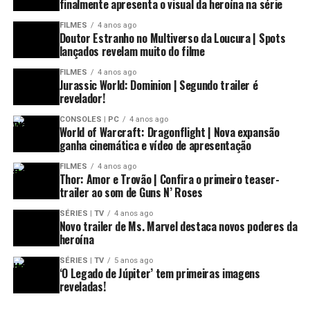
finalmente apresenta o visual da heroína na série
FILMES
4 anos ago
Doutor Estranho no Multiverso da Loucura | Spots
lançados revelam muito do filme
FILMES
4 anos ago
Jurassic World: Dominion | Segundo trailer é
revelador!
Novo pôster de ‘Frozen 2’, também apresentado na
CONSOLES | PC
4 anos ago
#D23Expo. . @disneystudiosbr #Disney #Frozen2
World of Warcraft: Dragonflight | Nova expansão
ganha cinemática e vídeo de apresentação
#Movie #Filme
FILMES
4 anos ago
Uma publicação compartilhada por
Multiversos
(@multive
Thor: Amor e Trovão | Confira o primeiro teaser-
trailer ao som de Guns N’ Roses
Lucas Film
SÉRIES | TV
4 anos ago
Novo trailer de Ms. Marvel destaca novos poderes da
heroína
O presidente da
Lucasfilm
,
Kathleen Kennedy
, e
o diretor-roteirista-produtor de
Star Wars: The Rise of
SÉRIES | TV
5 anos ago
‘O Legado de Júpiter’ tem primeiras imagens
Skywalker
,
JJ Abrams
, apresentaram a conclusão
reveladas!
fascinante da saga Skywalker. Um novo pôster foi
revelado e foi apresentada uma retrospectiva do incrível