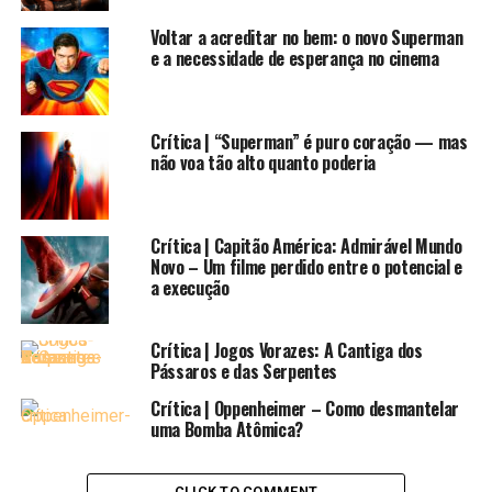
deveriam fazer um pré-cadastro, onde receberam uma
Voltar a acreditar no bem: o novo Superman
mensagem por e-mail para buscar sua valiosa entrada. A
e a necessidade de esperança no cinema
prefeitura de Fortaleza disponibilizou linhas de ônibus
exclusivas para levar os fãs ao local de exibição. Foi a
força agindo no trânsito de Fortaleza.
Crítica | “Superman” é puro coração — mas
não voa tão alto quanto poderia
Crítica | Capitão América: Admirável Mundo
Novo – Um filme perdido entre o potencial e
a execução
E ao chegar lá, e entrar nesse lugar tão lindo que é o
Crítica | Jogos Vorazes: A Cantiga dos
Pássaros e das Serpentes
Cine São Luiz, me senti completamente imerso nessa
atmosfera. Seria a primeira vez que eu veria os episódios
Crítica | Oppenheimer – Como desmantelar
clássicos no cinema. E amigos, eles foram feitos para
uma Bomba Atômica?
isso.
CLICK TO COMMENT