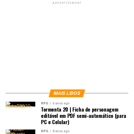
ADVERTISEMENT
legado de Star Wars, com uma prévia de
Star Wars: The
Rise of Skywalker
, que estreia nos cinemas em
19 de
dezembro de 2019
.
MAIS LIDOS
RPG
6 anos ago
Tormenta 20 | Ficha de personagem
Ver essa foto no Instagram
editável em PDF semi-automático (para
PC e Celular)
RPG
8 anos ago