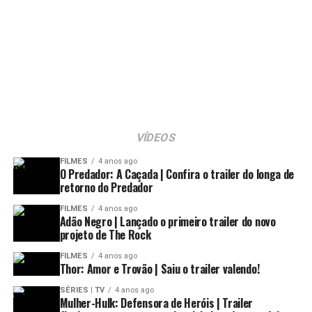
novembro de 2020.
O painel ainda contou com a apresentação de
Frozen 2
,
com direito a três músicas do longa como parte da
apresentação.
VÍDEOS
FILMES
4 anos ago
O Predador: A Caçada | Confira o trailer do longa de
retorno do Predador
FILMES
4 anos ago
Adão Negro | Lançado o primeiro trailer do novo
projeto de The Rock
FILMES
4 anos ago
Thor: Amor e Trovão | Saiu o trailer valendo!
Ver essa foto no Instagram
SÉRIES | TV
4 anos ago
Mulher-Hulk: Defensora de Heróis | Trailer