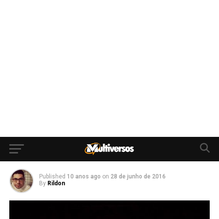
Published
10 anos ago
on
28 de junho de 2016
By
Rildon