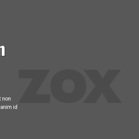
n
t non
 anim id