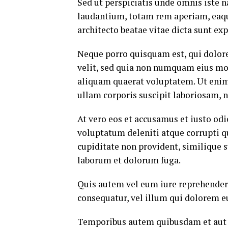
Sed ut perspiciatis unde omnis iste
laudantium, totam rem aperiam, eaque 
architecto beatae vitae dicta sunt exp
Neque porro quisquam est, qui dolore
velit, sed quia non numquam eius mo
aliquam quaerat voluptatem. Ut eni
ullam corporis suscipit laboriosam, 
At vero eos et accusamus et iusto od
voluptatum deleniti atque corrupti q
cupiditate non provident, similique su
laborum et dolorum fuga.
Quis autem vel eum iure reprehenderi
consequatur, vel illum qui dolorem e
Temporibus autem quibusdam et aut of