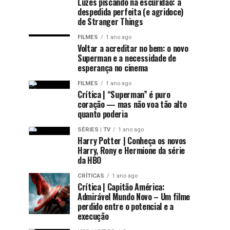
Luzes piscando na escuridão: a
despedida perfeita (e agridoce)
de Stranger Things
FILMES
1 ano ago
Voltar a acreditar no bem: o novo
Superman e a necessidade de
esperança no cinema
FILMES
1 ano ago
Crítica | “Superman” é puro
coração — mas não voa tão alto
quanto poderia
SÉRIES | TV
1 ano ago
Harry Potter | Conheça os novos
Harry, Rony e Hermione da série
da HBO
CRÍTICAS
1 ano ago
Crítica | Capitão América:
Admirável Mundo Novo – Um filme
perdido entre o potencial e a
execução