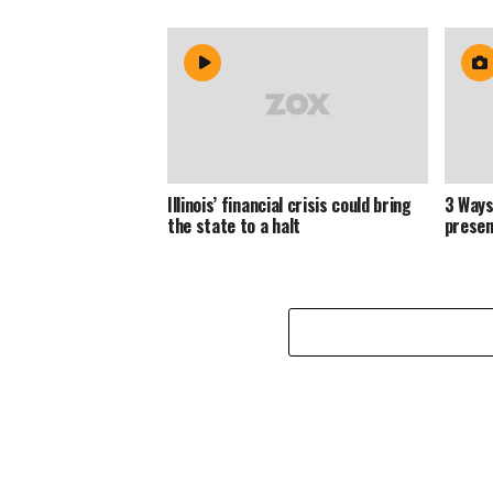
Illinois’ financial crisis could bring
3 Ways
the state to a halt
presen