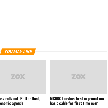
YOU MAY LIKE
ss rolls out ‘Better Deal,’
MSNBC finishes first in primetime
conomic agenda
basic cable for first time ever