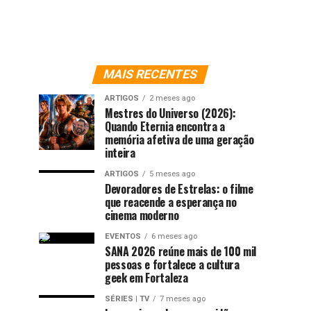
MAIS RECENTES
ARTIGOS
2 meses ago
Mestres do Universo (2026):
Quando Eternia encontra a
memória afetiva de uma geração
inteira
ARTIGOS
5 meses ago
Devoradores de Estrelas: o filme
que reacende a esperança no
cinema moderno
EVENTOS
6 meses ago
SANA 2026 reúne mais de 100 mil
pessoas e fortalece a cultura
geek em Fortaleza
SÉRIES | TV
7 meses ago