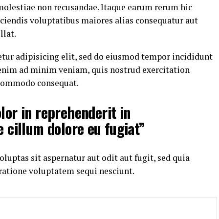
 molestiae non recusandae. Itaque earum rerum hic
eiciendis voluptatibus maiores alias consequatur aut
llat.
tur adipisicing elit, sed do eiusmod tempor incididunt
 enim ad minim veniam, quis nostrud exercitation
a commodo consequat.
lor in reprehenderit in
e cillum dolore eu fugiat”
ptas sit aspernatur aut odit aut fugit, sed quia
ratione voluptatem sequi nesciunt.