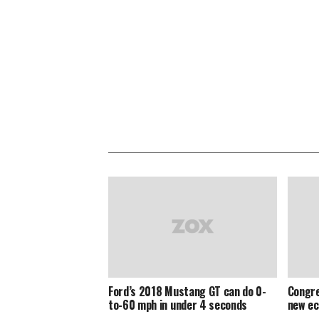
Ford’s 2018 Mustang GT can do 0-
Congre
to-60 mph in under 4 seconds
new e