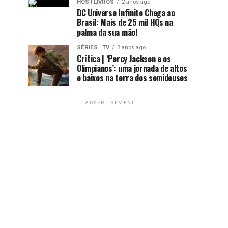
HQS | LIVROS
2 anos ago
DC Universe Infinite Chega ao
Brasil: Mais de 25 mil HQs na
palma da sua mão!
SÉRIES | TV
3 anos ago
Crítica | ‘Percy Jackson e os
Olimpianos’: uma jornada de altos
e baixos na terra dos semideuses
ADVERTISEMENT