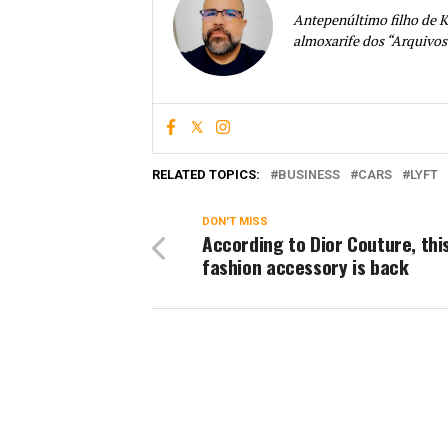
Antepenúltimo filho de K
almoxarife dos “Arquivos
RELATED TOPICS:
BUSINESS
CARS
LYFT
DON'T MISS
According to Dior Couture, thi
fashion accessory is back