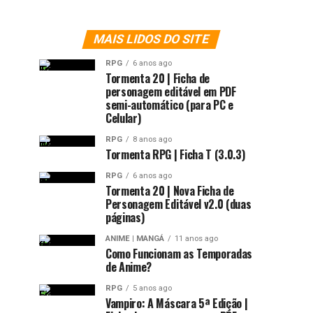
MAIS LIDOS DO SITE
RPG
6 anos ago
Tormenta 20 | Ficha de
personagem editável em PDF
semi-automático (para PC e
Celular)
RPG
8 anos ago
Tormenta RPG | Ficha T (3.0.3)
RPG
6 anos ago
Tormenta 20 | Nova Ficha de
Personagem Editável v2.0 (duas
páginas)
ANIME | MANGÁ
11 anos ago
Como Funcionam as Temporadas
de Anime?
RPG
5 anos ago
Vampiro: A Máscara 5ª Edição |