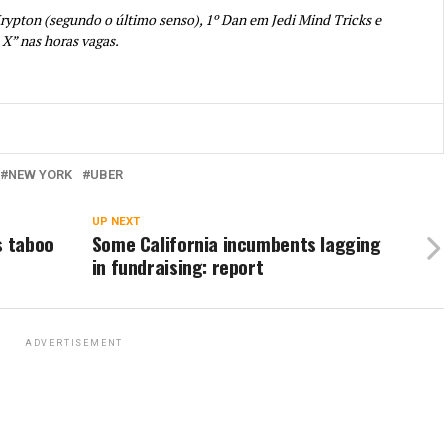
rypton (segundo o último senso), 1º Dan em Jedi Mind Tricks e
 X” nas horas vagas.
NEW YORK
UBER
UP NEXT
s taboo
Some California incumbents lagging
in fundraising: report
ADVERTISEMENT