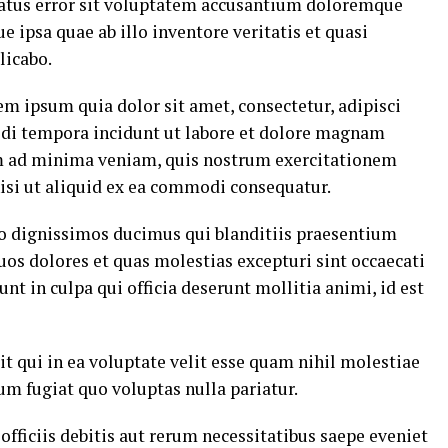
 natus error sit voluptatem accusantium doloremque
ipsa quae ab illo inventore veritatis et quasi
licabo.
m ipsum quia dolor sit amet, consectetur, adipisci
di tempora incidunt ut labore et dolore magnam
m ad minima veniam, quis nostrum exercitationem
nisi ut aliquid ex ea commodi consequatur.
io dignissimos ducimus qui blanditiis praesentium
uos dolores et quas molestias excepturi sint occaecati
nt in culpa qui officia deserunt mollitia animi, id est
t qui in ea voluptate velit esse quam nihil molestiae
um fugiat quo voluptas nulla pariatur.
ficiis debitis aut rerum necessitatibus saepe eveniet