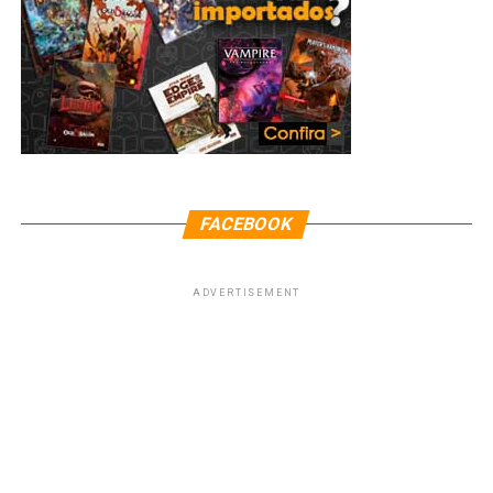
de ponta cabeça, inclusive, sua própria personalidade.
Além de Amy, retornam para a continuação Patrick
Dempsey, James Marsden e Idina Menzel, que receberão
o reforço de Maya Rydolph, Yvette Nicole Brown e
Jayma Mays.
O filme chega ao Disney+ em
18 de novembro
.
FACEBOOK
ADVERTISEMENT