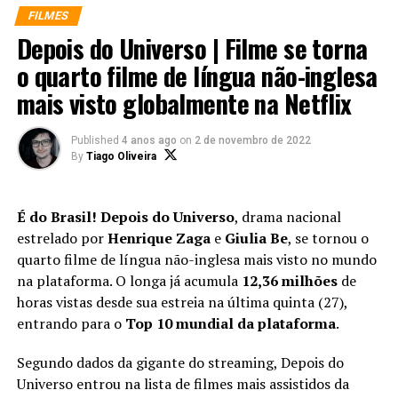
episódios de Sandman
no orçamento, os efeitos de stop motion demonstrados
David Zaslav, indica possíveis novos filmes de Harry
FILMES
estão confirmados.
aqui representam um dos melhores usos que a
Potter
Depois do Universo | Filme se torna
tecnologia já teve até hoje. Seja pelo design de seus
E não, isso não é um sonho.
personagens, ambientes ou elementos, passando por
o quarto filme de língua não-inglesa
Acompanhe nossas redes sociais para mais
Morpheus está voltando.
complexos movimentos de câmera, efeitos de
mais visto globalmente na Netflix
novidades
:
iluminação e uma fotografia virtual impressionante, o
?
Facebook
|
Instagram
|
Twitter
|
YouTube
trabalho de Pinóquio por Guillermo Del Toro é
pic.twitter.com/qNdFNfDZ7u
Published
4 anos ago
on
2 de novembro de 2022
simplesmente fabuloso, e que se destaca como o grande
By
Tiago Oliveira
favorito para o Oscar de Melhor Animação do próximo
ano.
— netflixbrasil
É do Brasil!
Depois do Universo
, drama nacional
(@NetflixBrasil)
November
estrelado por
Henrique Zaga
e
Giulia Be
, se tornou o
3, 2022
quarto filme de língua não-inglesa mais visto no mundo
na plataforma. O longa já acumula
12,36 milhões
de
horas vistas desde sua estreia na última quinta (27),
Sandman é a criação mais popular de Neil Gaiman e é
entrando para o
Top 10 mundial da plataforma
.
centrada no ser mítico Sonho, parte de um grupo
conhecido como Os Perpétuos ou Os Sem Fim. Como seu
Segundo dados da gigante do streaming, Depois do
nome indica, o protagonista dos quadrinhos reina sobre
Universo entrou na lista de filmes mais assistidos da