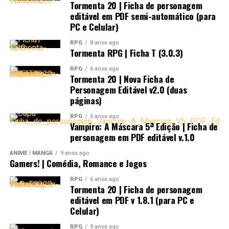
Tormenta 20 | Ficha de personagem
editável em PDF semi-automático (para
PC e Celular)
RPG
8 anos ago
Tormenta RPG | Ficha T (3.0.3)
RPG
6 anos ago
Tormenta 20 | Nova Ficha de
Personagem Editável v2.0 (duas
páginas)
RPG
5 anos ago
Vampiro: A Máscara 5ª Edição | Ficha de
personagem em PDF editável v.1.0
ANIME | MANGÁ
9 anos ago
Gamers! | Comédia, Romance e Jogos
RPG
6 anos ago
Tormenta 20 | Ficha de personagem
editável em PDF v 1.8.1 (para PC e
Celular)
RPG
9 anos ago