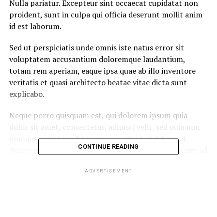
Nulla pariatur. Excepteur sint occaecat cupidatat non
proident, sunt in culpa qui officia deserunt mollit anim
id est laborum.
Sed ut perspiciatis unde omnis iste natus error sit
voluptatem accusantium doloremque laudantium,
totam rem aperiam, eaque ipsa quae ab illo inventore
veritatis et quasi architecto beatae vitae dicta sunt
explicabo.
Neque porro quisquam est, qui dolorem ipsum quia
dolor sit amet, consectetur, adipisci velit, sed quia non
numquam eius modi tempora incidunt ut labore et
CONTINUE READING
dolore magnam aliquam quaerat voluptatem. Ut enim ad
minima veniam, quis nostrum exercitationem ullam
corporis suscipit laboriosam, nisi ut aliquid ex ea
ADVERTISEMENT
commodi consequatur.
At vero eos et accusamus et iusto odio dignissimos