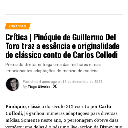
RELATED TOPICS:
DIOR COUTURE
FASHION
FEDORA
STYLE
UP NEXT
Uber and Lyft are finally available in all of New York
CRÍTICAS
State
Crítica | Pinóquio de Guillermo Del
DON'T MISS
Toro traz a essência e originalidade
Signings, trades shift balance of power across the NHL
do clássico conto de Carlos Collodi
Premiado diretor entrega uma das melhores e mais
emocionantes adaptações do menino de madeira.
Published
4 anos ago
on
16 de dezembro de 2022
By
Tiago Oliveira
Pinóquio
, clássico do século XIX escrito por
Carlo
Collodi
, já ganhou inúmeras adaptações para diversas
mídias. Somente neste ano, o personagem obteve duas
versões: uma delas é o péssimo live-action da Disney que