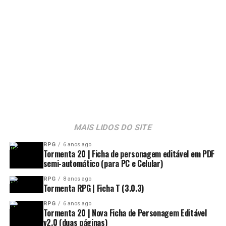
Tiago Oliveira
Jornalista, S.M. Copywriter, Cinéfilo e Potterhead | Fortaleza-CE
MAIS LIDOS DO SITE
RPG
6 anos ago
Tormenta 20 | Ficha de personagem editável em PDF
semi-automático (para PC e Celular)
RPG
8 anos ago
Tormenta RPG | Ficha T (3.0.3)
RPG
6 anos ago
Tormenta 20 | Nova Ficha de Personagem Editável
v2.0 (duas páginas)