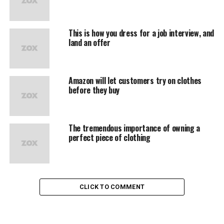
magna aliqua. Ut enim ad minim veniam, quis nostrud
exercitation ullamco laboris nisi ut aliquip ex ea
This is how you dress for a job interview, and
commodo consequat.
land an offer
“Duis aute irure dolor in
reprehenderit in voluptate
Amazon will let customers try on clothes
before they buy
velit esse cillum dolore eu
fugiat”
The tremendous importance of owning a
perfect piece of clothing
Nemo enim ipsam voluptatem quia voluptas sit
aspernatur aut odit aut fugit, sed quia consequuntur
magni dolores eos qui ratione voluptatem sequi
nesciunt.
CLICK TO COMMENT
Et harum quidem rerum facilis est et expedita distinctio.
Nam libero tempore, cum soluta nobis est eligendi optio