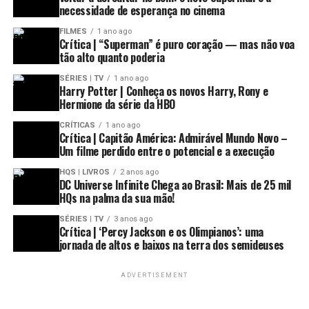
necessidade de esperança no cinema
temporada chega ao fim com saldo positivo
– Adão Negro chega imponente, mas não consegue
FILMES
1 ano ago
Crítica | “Superman” é puro coração — mas não voa
abraçar todo seu potencial
tão alto quanto poderia
SÉRIES | TV
1 ano ago
Acompanhe nossas redes sociais para mais
Harry Potter | Conheça os novos Harry, Rony e
novidades
:
Hermione da série da HBO
Facebook
|
Instagram
|
Twitter
|
YouTube
CRÍTICAS
1 ano ago
Crítica | Capitão América: Admirável Mundo Novo –
Um filme perdido entre o potencial e a execução
HQS | LIVROS
2 anos ago
DC Universe Infinite Chega ao Brasil: Mais de 25 mil
HQs na palma da sua mão!
SÉRIES | TV
3 anos ago
Crítica | ‘Percy Jackson e os Olimpianos’: uma
jornada de altos e baixos na terra dos semideuses
ADVERTISEMENT