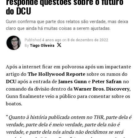
responde questões sobre o futuro
ganha vida após a magia de uma Fada Azul, ele
do DCU
rapidamente atrai atenção de todos na cidade –
incluindo o regime fascista de Benito Mussolini.
Gunn confirma que parte dos relatos são verdade, mas deixa
claro que ainda há muitas coisas a serem ajustadas.
Published
4 anos ago
on
8 de dezembro de 2022
By
Tiago Oliveira
Após a internet ficar em polvorosa após um impactante
artigo do
The Hollywood Reporte
sobre os rumos do
DCU
após a entrada de
James Gunn
e
Peter Safran
no
comando da divisão dentro da
Warner Bros. Discovery
,
Gunn finalmente veio a público para comentar sobre os
Mais sombria, porém mais humana
boatos.
Essa definitivamente é uma versão muito particular da
“
Quanto à história publicada ontem no THR, parte dela é
história. Ainda que retome diversos elementos do livro
verdade, parte dela é meio verdade, parte dela não é
original, Del Toro é audacioso em aproveitar o contexto
verdade, e parte dela nós ainda não decidimos se será