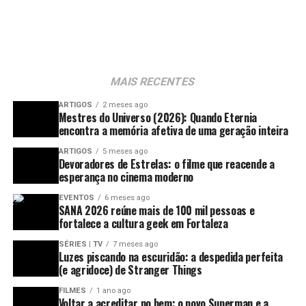
MAIS RECENTES
ARTIGOS
2 meses ago
Mestres do Universo (2026): Quando Eternia
encontra a memória afetiva de uma geração inteira
ARTIGOS
5 meses ago
Devoradores de Estrelas: o filme que reacende a
esperança no cinema moderno
EVENTOS
6 meses ago
SANA 2026 reúne mais de 100 mil pessoas e
fortalece a cultura geek em Fortaleza
SÉRIES | TV
7 meses ago
Luzes piscando na escuridão: a despedida perfeita
(e agridoce) de Stranger Things
++Veja também:
FILMES
1 ano ago
– O Senhor dos Anéis: Os Anéis de Poder | Primeira
Voltar a acreditar no bem: o novo Superman e a