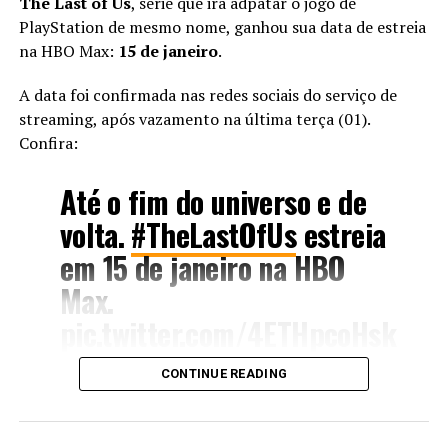
The Last of Us
, série que irá adpatar o jogo de
pianista que vê seus sonhos se perderem entre sessões
PlayStation de mesmo nome, ganhou sua data de estreia
de hemodiálise e a espera por um transplante de rim.
na HBO Max:
15 de janeiro
.
Mas o romance com o jovem médico Gabriel (Henrique
Acompanhe nossas redes sociais para mais
Zaga) a ajuda a superar suas inseguranças e lutar por seu
novidades
:
A data foi confirmada nas redes sociais do serviço de
objetivo de tocar nos palcos junto à Orquestra Sinfônica
Facebook
|
Instagram
|
Twitter
|
YouTube
streaming, após vazamento na última terça (01).
de São Paulo.
Confira:
O filme já está disponível para assistir na Netflix.
Até o fim do universo e de
volta.
#TheLastOfUs
estreia
em 15 de janeiro na HBO
++Veja também:
Max.
– Wandinha | Série expande o universo de A Família
pic.twitter.com/4ETHpcoHsk
Addams, trazendo uma nova e empolgante perspectiva
a estes personagens.
CONTINUE READING
– Por essa os fãs não esperavam! CEO da Warner Bros,
— HBO Max Brasil
David Zaslav, indica possíveis novos filmes de Harry
(@HBOMaxBR)
November
Potter