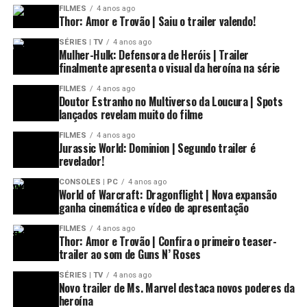
FILMES
4 anos ago
Thor: Amor e Trovão | Saiu o trailer valendo!
SÉRIES | TV
4 anos ago
Mulher-Hulk: Defensora de Heróis | Trailer
finalmente apresenta o visual da heroína na série
FILMES
4 anos ago
Doutor Estranho no Multiverso da Loucura | Spots
lançados revelam muito do filme
FILMES
4 anos ago
Jurassic World: Dominion | Segundo trailer é
revelador!
CONSOLES | PC
4 anos ago
World of Warcraft: Dragonflight | Nova expansão
ganha cinemática e vídeo de apresentação
FILMES
4 anos ago
Thor: Amor e Trovão | Confira o primeiro teaser-
trailer ao som de Guns N’ Roses
SÉRIES | TV
4 anos ago
Novo trailer de Ms. Marvel destaca novos poderes da
heroína