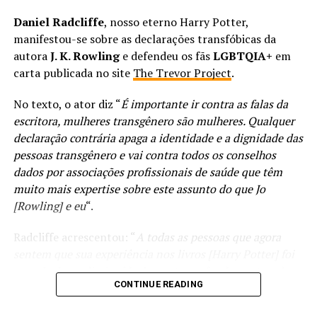
Recentemente foi divulgado que a sequência de James
Cameron terá em torno de
3 horas e 10 minutos de
Daniel Radcliffe
, nosso eterno Harry Potter,
duração
.
manifestou-se sobre as declarações transfóbicas da
autora
J. K. Rowling
e defendeu os fãs
LGBTQIA+
em
Além de Worthington e Saldana, retornam ao longa
carta publicada no site
The Trevor Project
.
Sigourney Weaver (como a filha adolescente de Jake e
++Veja também:
Neytiri, interpretada via captura de movimentos) e
No texto, o ator diz “
É importante ir contra as falas da
– O Senhor dos Anéis: Os Anéis de Poder | Primeira
Stephen Lang, junto as adições de Edie Falco, Jemaine
escritora, mulheres transgênero são mulheres. Qualquer
temporada chega ao fim com saldo positivo
Clement e Kate Winslet.
declaração contrária apaga a identidade e a dignidade das
– Adão Negro chega imponente, mas não consegue
pessoas transgênero e vai contra todos os conselhos
abraçar todo seu potencial
dados por associações profissionais de saúde que têm
muito mais expertise sobre este assunto do que Jo
Acompanhe nossas redes sociais para mais
[Rowling] e eu
“.
novidades
:
Facebook
|
Instagram
|
Twitter
|
YouTube
Radcliffe acrescentou: “
A todas as pessoas que agora
sentem que sua experiência nos livros [Harry Potter] foi
manchada ou diminuída, lamento profundamente a dor
Avatar: O Caminho da Água
tem estreia marcada para
CONTINUE READING
que esses comentários lhe causaram. Eu realmente espero
15 de dezembro
deste ano.
que você não perca totalmente o que era valioso nessas