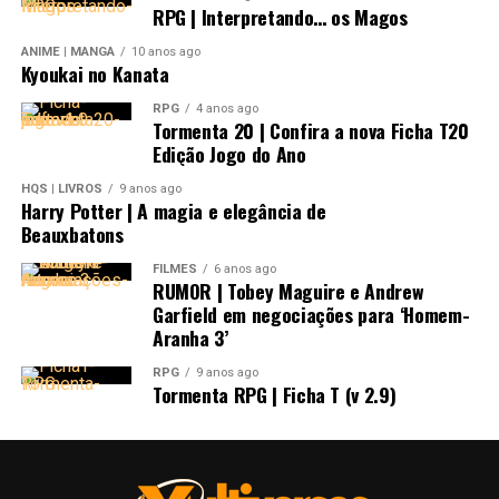
RPG | Interpretando… os Magos
ANIME | MANGÁ
10 anos ago
Kyoukai no Kanata
RPG
4 anos ago
Tormenta 20 | Confira a nova Ficha T20
Edição Jogo do Ano
HQS | LIVROS
9 anos ago
Harry Potter | A magia e elegância de
Beauxbatons
FILMES
6 anos ago
RUMOR | Tobey Maguire e Andrew
Garfield em negociações para ‘Homem-
Aranha 3’
RPG
9 anos ago
Tormenta RPG | Ficha T (v 2.9)