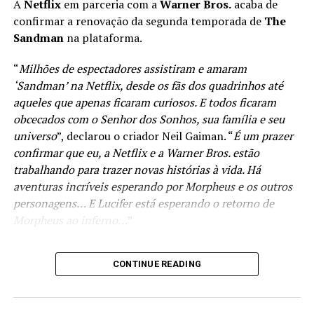
toda. Quanto a mais respostas sobre o futuro do DCU, eu
originais do cineasta em sua releitura. É também um
A
Netflix
em parceria com a
Warner Bros.
acaba de
infelizmente preciso pedir paciência. Estamos dando a
preparo fundamental para o triste clímax que a
confirmar a renovação da segunda temporada de
The
estes personagens e histórias o tempo e atenção que
produção prepara a história, e que definitivamente
Sandman
na plataforma.
merecem, e nós mesmos temos mais perguntas que
também oferece uma metáfora forte.
“
Milhões de espectadores assistiram e amaram
precisam de respostas,
” ele concluiu.
‘Sandman’ na Netflix, desde os fãs dos quadrinhos até
De acordo com o texto ao qual Gunn se referencia,
aqueles que apenas ficaram curiosos. E todos ficaram
Aquaman 2: O Reino Perdido
seria o último filme da
obcecados com o Senhor dos Sonhos, sua família e seu
atual conjuntura da
DC
, iniciada em
O Homem de Aço
,
universo
”, declarou o criador Neil Gaiman. “
É um prazer
dentro do conceito do “Snyderverso”. Novos projetos
confirmar que eu, a Netflix e a Warner Bros. estão
como
Mulher-Maravilha
,
Superman
e
Adão Negro
trabalhando para trazer novas histórias à vida. Há
estariam na mira de Gunn para essa nova narrativa de
aventuras incríveis esperando por Morpheus e os outros
10 anos que Gunn e Safran querem construir.
personagens… E Lucifer está esperando o retorno de
Morpheus ao inferno…
”
++Veja também:
– Wandinha | Série expande o universo de A Família
Animação de encher os olhos
Confira ao anuncio:
Addams, trazendo uma nova e empolgante perspectiva
CONTINUE READING
A execução técnica de Pinóquio também é um dos
a estes personagens.
É verdade, sim! Novos
pontos altos da produção. Com cerca de
US$35 milhões
– Por essa os fãs não esperavam! CEO da Warner Bros,