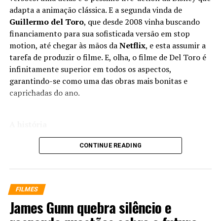
adapta a animação clássica. E a segunda vinda de
Guillermo del Toro
, que desde 2008 vinha buscando
financiamento para sua sofisticada versão em stop
motion, até chegar às mãos da
Netflix
, e esta assumir a
tarefa de produzir o filme. E, olha, o filme de Del Toro é
infinitamente superior em todos os aspectos,
garantindo-se como uma das obras mais bonitas e
caprichadas do ano.
A história
A trama do filme volta às origens da obra original
As
CONTINUE READING
Aventuras de Pinóquio
, de Collodi, acompanhando a
depressão do carpinteiro Gepeto (
voz de Doug
Bradley
), que impulsivamente constrói um boneco de
FILMES
madeira para lidar com a perda de seu filho durante um
James Gunn quebra silêncio e
bombardeio da Segunda Guerra Mundial. Quando o
boneco, batizado de Pinóquio (
voz de Gregory Mann
)