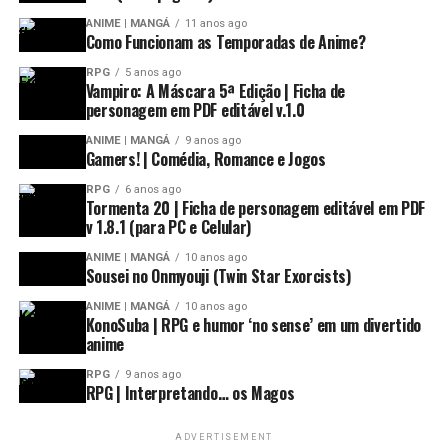
ANIME | MANGÁ
11 anos ago
Como Funcionam as Temporadas de Anime?
RPG
5 anos ago
Vampiro: A Máscara 5ª Edição | Ficha de
personagem em PDF editável v.1.0
ANIME | MANGÁ
9 anos ago
Gamers! | Comédia, Romance e Jogos
RPG
6 anos ago
Tormenta 20 | Ficha de personagem editável em PDF
v 1.8.1 (para PC e Celular)
ANIME | MANGÁ
10 anos ago
Sousei no Onmyouji (Twin Star Exorcists)
ANIME | MANGÁ
10 anos ago
KonoSuba | RPG e humor ‘no sense’ em um divertido
anime
RPG
9 anos ago
RPG | Interpretando… os Magos
ADVERTISEMENT