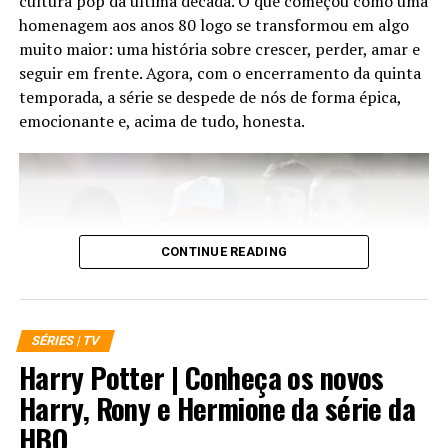
cultura pop da última década. O que começou como uma
homenagem aos anos 80 logo se transformou em algo
muito maior: uma história sobre crescer, perder, amar e
seguir em frente. Agora, com o encerramento da quinta
temporada, a série se despede de nós de forma épica,
emocionante e, acima de tudo, honesta.
CONTINUE READING
SÉRIES | TV
Harry Potter | Conheça os novos
Desde o primeiro episódio,
Stranger Things
nunca foi
Harry, Rony e Hermione da série da
apenas sobre monstros, portais ou conspirações
HBO
governamentais. Sempre foi sobre amizade. Sobre