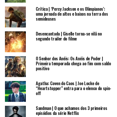
lágrimas’. E, daí, já conhecer a heroína Bo-Katan.
Crítica | ‘Percy Jackson e os Olimpianos’:
uma jornada de altos e baixos na terra dos
Baseado nisso ficam as possibilidades:
Bo-Katan
semideuses
sobreviveu ao cerco à Mandalore, e perdeu o sua arma ali
e retornará na série já sem o darksaber, ou ela aparecerá
em flashbacks durante a série, uma técnica já usada na
Desencantada | Giselle torna-se vilã no
segundo trailer do filme
primeira temporada para mostrar o passado dos
mandalorianos.
Seja como for,
Sackhoff
é uma nova e empolgante
O Senhor dos Anéis: Os Anéis de Poder |
adição à lista crescente e impressionante de pessoas que
Primeira temporada chega ao fim com saldo
positivo
aparecerão e/ou dirigirão a segunda temporada do show,
e o primeiro personagem a dar o salto da animação para
o
live action
mantendo o mesmo ator.
Agatha: Coven do Caos | Joe Locke de
“Heartstopper” entra para o elenco do spin-
off
A segunda temporada de
The Mandalorian
tem estreia
prevista para outubro deste ano no serviço de streaming
Disney+
.
Sandman | O que achamos dos 3 primeiros
episódios da série Netflix