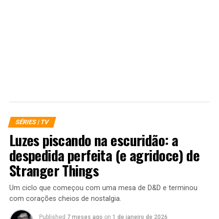
RELATED TOPICS:
CLONE WARS
DISNEY+
NEWS
SÉRIES | TV
STAR WARS
THE MANDALORIAN
UP NEXT
The Mandalorian | Principais rumores e especulações
para a 2ª temporada
DON'T MISS
Série de Percy Jackson está em desenvolvimento para o
Disney+
SÉRIES | TV
Luzes piscando na escuridão: a
despedida perfeita (e agridoce) de
Stranger Things
Um ciclo que começou com uma mesa de D&D e terminou
com corações cheios de nostalgia.
Published
7 meses ago
on
1 de janeiro de 2026