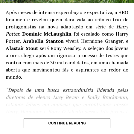
uma grande campanha de D&D. Aquele momento em
que o mestre do jogo aumenta a tensão ao máximo,
Após meses de intensa especulação e expectativa, a HBO
lança os dados finais e deixa claro que não haverá outro
finalmente revelou quem dará vida ao icônico trio de
turno depois daquele. A ação é grandiosa, os riscos são
protagonistas na nova adaptação em série de
Harry
reais e as consequências, definitivas. Não há espaço para
Potter
.
Dominic McLaughlin
foi escalado como Harry
distrações. Cada decisão importa.
Potter,
Arabella Stanton
viverá Hermione Granger, e
Alastair Stout
será Rony Weasley. A seleção dos jovens
Mas o que torna esse final verdadeiramente especial não
atores chega após um rigoroso processo de testes que
é apenas o espetáculo — é o coração. A série entende
contou com mais de 30 mil candidatos, em uma chamada
que despedidas não precisam ser silenciosas nem
aberta que movimentou fãs e aspirantes ao redor do
apressadas. Há tempo para olhares, conversas, abraços e
mundo.
acertos de contas emocionais. Há espaço para que cada
personagem tenha seu momento, não apenas como
“Depois de uma busca extraordinária liderada pelas
herói, mas como ser humano.
diretoras de elenco Lucy Bevan e Emily Brockmann,
estamos felizes em anunciar que encontramos nossos
Harry, Hermione e Rony. O talento desses três jovens é
maravilhoso de se ver, e mal podemos esperar para que o
CONTINUE READING
mundo testemunhe a magia deles juntos em cena”
,
declararam a showrunner
Francesca Gardiner
e o