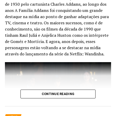
de 1930 pelo cartunista Charles Addams, ao longo dos
desafios. Embora tenha começado promissora, com um
anos A Família Addams foi conquistando um grande
episódio inicial bem executado e um elenco talentoso, a
destaque na mídia ao ponto de ganhar adaptações para
série enfrentou dificuldades em manter a qualidade
TV, cinema e teatro. Os maiores sucessos, como é de
narrativa e técnica ao longo da temporada. A falta de
conhecimento, são os filmes da década de 1990 que
cenas impactantes e o desgaste de certas escolhas de
História
tinham Raul Juliá e Anjelica Huston como os intérprete
direção deixaram, nós, espectadores, um pouco
de Goméz e Mortícia. E agora, anos depois, esses
insatisfeitos, pela falta de grandiosidade da série. Caso
Da apresentação de umas poucas famílias até o
personagens estão voltando a se destacar na mídia
haja uma segunda temporada, como esperado, a
momento do ocorrido, o episódio inicial apresenta de
através do lançamento da série da Netflix: Wandinha.
produção terá uma nova oportunidade para corrigir o
maneira brutal como tudo aconteceu na noite da
rumo e honrar o universo dos semideuses como ele
Tiago Oliveira
tragedia. Já nos outros episódios seguintes mergulhamos
merece.
na dor e angustia dessas famílias, lutando por justiça
Jornalista, S.M. Copywriter, Cinéfilo e Potterhead | Fortaleza-CE
durantes estes 10 anos de sofrimento.
Nota: 6,5/10.
Com uma qualidade impressionante, a produção usa de
ótimas atuações para alcançar rapidamente o emocional
CONTINUE READING
do espectador, que desde os primeiros momentos sente
a apreensão do que está por vir e termina
acompanhando com a mesma dor que os personagens