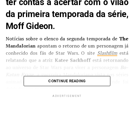
ter contas a acertar com o vilão
da primeira temporada da série,
Moff Gideon.
Notícias sobre o elenco da segunda temporada de
The
Mandalorian
apontam o retorno de um personagem já
conhecido dos fãs de Star Wars. O site
Slashfilm
está
relatando que a atriz
Katee Sackhoff
está retornando
ao universo de Star Wars para viver a personagem
Bo-
Katan Kryze
, a guerreira Mandaloriana vista nas séries
animadas de TV,
The Clone Wars
e
Rebels
, onde foi
CONTINUE READING
dublada pela própria Sackhoff.
ADVERTISEMENT
Bo-Katan apareceu pela primeira vez na quarta
temporada de
The Clone Wars
e depois de aparecer
em
Rebels
ela se tornou um símbolo da unidade
mandaloriana. Curiosamente, ela é a última pessoa vista
com o
darksaber
(o sabre de luz negro) antes que ele