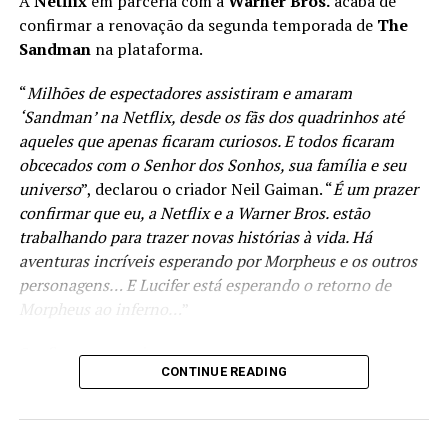
A
Netflix
em parceria com a
Warner Bros.
acaba de
de que dessa maneira tudo isso possa enfim ser
confirmar a renovação da segunda temporada de
The
encerrado. As vítimas nunca voltarão à vida e seus
Sandman
na plataforma.
familiares nunca irão superar a dor, mas talvez, ao expor
as falhas na justiça desse caso, os envolvidos possam
“
Milhões de espectadores assistiram e amaram
finalmente descansar, e assim, outra tragédia ser
‘Sandman’ na Netflix, desde os fãs dos quadrinhos até
evitada. “
Por Justiça. Por memória. Para que nunca se
aqueles que apenas ficaram curiosos. E todos ficaram
repita
”.
obcecados com o Senhor dos Sonhos, sua família e seu
universo
”, declarou o criador Neil Gaiman. “
É um prazer
Todo Dia a Mesma Noite
está disponível no catálogo
confirmar que eu, a Netflix e a Warner Bros. estão
da
Netflix
.
trabalhando para trazer novas histórias à vida. Há
aventuras incríveis esperando por Morpheus e os outros
personagens… E Lucifer está esperando o retorno de
Tiago Oliveira
Morpheus ao inferno…
”
Uma nova perspectiva
Jornalista, S.M. Copywriter, Cinéfilo e Potterhead | Fortaleza-CE
Confira ao anuncio:
Contando uma história nova, e tendo obviamente como
CONTINUE READING
foco a personagem Wandinha Addams, a série nos
É verdade, sim! Novos
entrega diversos elementos interessantes através de
detalhes da sua produção. E claro, tudo isso começa
episódios de Sandman