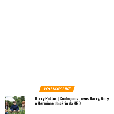
apareça novamente nas mãos de
Moff Gideon
no
episódio final da primeira temporada de
The
Mandalorian
.
YOU MAY LIKE
O caçador mandaloriano,
Din Djarin
, poderia ter ouvido
as histórias sobre o cerco de Mandalore, quando as
Harry Potter | Conheça os novos Harry, Rony
e Hermione da série da HBO
armas equipadas com material bélico destruíram
campos de recrutas mandalorianos n’A noite das mil