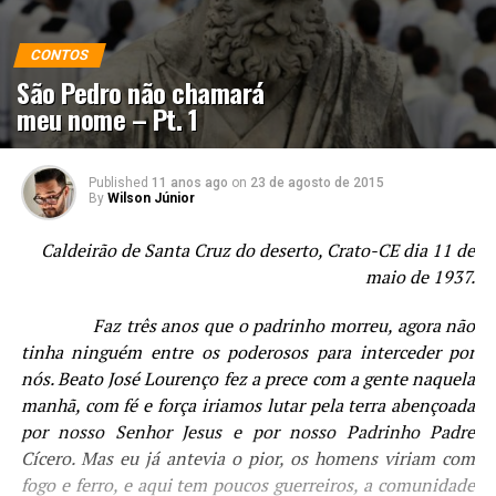
CONTOS
São Pedro não chamará
meu nome – Pt. 1
Published
11 anos ago
on
23 de agosto de 2015
By
Wilson Júnior
Caldeirão de Santa Cruz do deserto, Crato-CE dia 11 de
maio de 1937.
Faz três anos que o padrinho morreu, agora não
tinha ninguém entre os poderosos para interceder por
nós. Beato José Lourenço fez a prece com a gente naquela
manhã, com fé e força iriamos lutar pela terra abençoada
por nosso Senhor Jesus e por nosso Padrinho Padre
Cícero. Mas eu já antevia o pior, os homens viriam com
fogo e ferro, e aqui tem poucos guerreiros, a comunidade