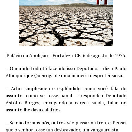
Não havia coincidência ali. De alguma forma
aquele sujeito sabia quem eu era, e soube exatamente o
que dizer para tocar meu coração aflito. Vergonha,
medo, angústia… tudo de uma vez.
Daí para frente foi um turbilhão, num momento
estava aos pés do frei em lágrimas, no outro eu me
confessava. Quando tudo passou eu estava de bata
Palácio da Abolição – Fortaleza-CE, 6 de agosto de 1975.
marrom, com a cabeça tonsurada.
– O mundo todo tá fazendo isso Deputado. – dizia Paulo
Algumas coisas são difíceis de explicar ou
Albuquerque Queiroga de uma maneira despretensiosa.
entender. É simplesmente mais fácil aceitá-las – e aquilo
era exatamente o que eu buscava. O homem peca demais
– Acho simplesmente esplêndido como você fala do
em uma vida só, imagine o quanto eu não pequei na
assunto, como se fosse banal. – respondeu Deputado
minha. Houve um tempo que minha preocupação era
Astolfo Borges, enxugando a careca suada, falar no
nunca ser chamado por São Pedro. Hoje eu sei que
assunto lhe dava calafrios.
mesmo que meu fim chegue, não escutarei a voz do
– Se não formos nós, outros vão passar na frente. Pensei
santo em decorrência das coisas que fiz. Sou um
que o senhor fosse um desbravador, um vanguardista.
maculado e só esse lugar poder limpar a sujeira de minha