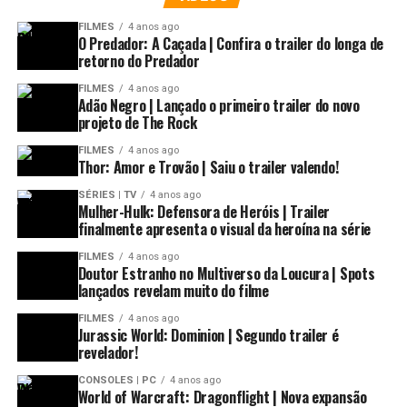
pensei que iria falar tão bem de um personagem criado
Fortaleza, acontecerá o DQN, com as presenças de Alzir
pelo Rob Lifield. À exceção do Cable, o Cable é foda!
FILMES
4 anos ago
Alves (Rascunho Studio), Daniel Brandão (Estúdio Daniel
O Predador: A Caçada | Confira o trailer do longa de
retorno do Predador
Brandão) e José Luis (Conan…aí sim!!!)
FILMES
4 anos ago
Lex continua sendo louco, como o original. Continua
Adão Negro | Lançado o primeiro trailer do novo
sendo rico, como o original. Continua sendo genial,
projeto de The Rock
como o original. Mas não tem carisma nem
FILMES
4 anos ago
profundidade. É uma criança mimada colocando dois
Thor: Amor e Trovão | Saiu o trailer valendo!
cães para brigar.
SÉRIES | TV
4 anos ago
Mulher-Hulk: Defensora de Heróis | Trailer
A única coisa boa que vejo é a revitalização da ideia de
finalmente apresenta o visual da heroína na série
“Por favor, escolham o Jon Hamm pra ser o Cable!”
um Lex “cientista maluco”, pelo menos em parte. Essa
Esperamos todos mostrando a força não só dos nossos
FILMES
4 anos ago
ideia,nos quadrinhos, foi deixada de lado na
Doutor Estranho no Multiverso da Loucura | Spots
quadrinistas, mas de nossos leitores que estão famintos
reformulação do personagem
lançados revelam muito do filme
pós-Crise
.
por bons trabalhos e só querem ver a cena cada vez
FILMES
4 anos ago
maior e mais consolidada.
Jurassic World: Dominion | Segundo trailer é
revelador!
Serviço:
CONSOLES | PC
4 anos ago
World of Warcraft: Dragonflight | Nova expansão
DQN 2016 –
Artists’ Alley
/ Oficinas