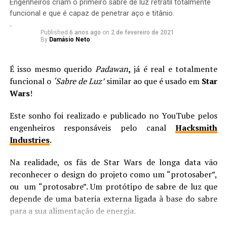
Engenheiros criam o primeiro sabre de luz retrátil totalmente
funcional e que é capaz de penetrar aço e titânio.
Published
6 anos ago
on
2 de fevereiro de 2021
By
Damásio Neto
É isso mesmo querido
Padawan
,
já é real e totalmente
funcional o
‘Sabre de Luz’
similar ao que é usado em
Star
Wars
!
Este sonho foi realizado e publicado no YouTube pelos
engenheiros responsáveis pelo canal
Hacksmith
Industries
.
Na realidade, os fãs de Star Wars de longa data vão
A morte de Jean Grey (ou ao menos uma delas)
reconhecer o design do projeto como um “protosaber”,
ou um “protosabre”. Um protótipo de sabre de luz que
depende de uma bateria externa ligada à base do sabre
para a sua alimentação de energia.