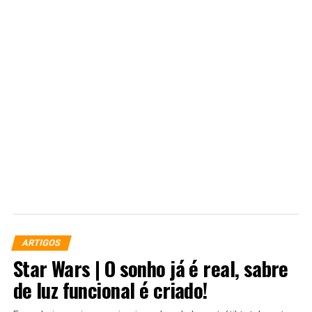
que deixou marcado para mim foi o desfecho da história,
com o Alucinado Sergei, dando cabo a própria vida em
um rompante de loucura.
ARTIGOS
Star Wars | O sonho já é real, sabre
de luz funcional é criado!