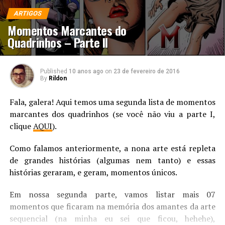
ARTIGOS
Momentos Marcantes do
Quadrinhos – Parte II
Published
10 anos ago
on
23 de fevereiro de 2016
By
Rildon
Fala, galera! Aqui temos uma segunda lista de momentos
marcantes dos quadrinhos (se você não viu a parte I,
clique
AQUI
).
Como falamos anteriormente, a nona arte está repleta
de grandes histórias (algumas nem tanto) e essas
histórias geraram, e geram, momentos únicos.
Em nossa segunda parte, vamos listar mais 07
momentos que ficaram na memória dos amantes da arte
sequencial (na minha eu sei que ficou, hehehe),