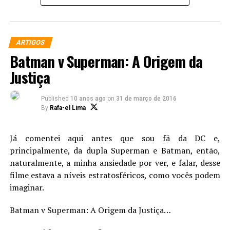
concordando, entende suas motivações.
Fiz uma pequena lista falando um pouco desses
ARTIGOS
personagens:
Batman v Superman: A Origem da
01 – Ozymandias (Watchmen)
Justiça
Published
10 anos ago
on
31 de março de 2016
By
Rafa-el Lima
Já comentei aqui antes que sou fã da DC e,
principalmente, da dupla Superman e Batman, então,
naturalmente, a minha ansiedade por ver, e falar, desse
filme estava a níveis estratosféricos, como vocês podem
O sacrifício do Capitão Marvel em Reino do Amanhã
imaginar.
A aclamada Graphic Novel, Reino do Amanhã, escrita
Batman v Superman: A Origem da Justiça…
por Mark Waid e magistralmente pintada por Alex Ross
Quando Alan Moore recebeu a missão de revitalizar os