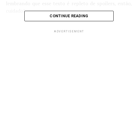
lembrando que esse texto é repleto de spoilers, então,
cuidado!
CONTINUE READING
ADVERTISEMENT
Lisandra, eu sou seu pai!