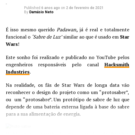
Ricardo Lira.
Published
6 anos ago
on
2 de fevereiro de 2021
By
Damásio Neto
É isso mesmo querido
Padawan
,
já é real e totalmente
funcional o
‘Sabre de Luz’
similar ao que é usado em
Star
Wars
!
Este sonho foi realizado e publicado no YouTube pelos
engenheiros responsáveis pelo canal
Hacksmith
Industries
.
Na realidade, os fãs de Star Wars de longa data vão
reconhecer o design do projeto como um “protosaber”,
ou um “protosabre”. Um protótipo de sabre de luz que
depende de uma bateria externa ligada à base do sabre
para a sua alimentação de energia.
Modelos de protosaber utilizados antes do período da Alta República