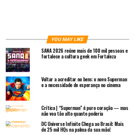
produção nacional está cada vez mais forte e
consolidada.
Exemplos de eventos como o FIQ, que mostraram a
força dos nossos artistas lidando diretamente com o
YOU MAY LIKE
público e recebendo esse feedback, são de extrema
importância tanto para quem trabalha com quadrinhos
SANA 2026 reúne mais de 100 mil pessoas e
como para quem consome a 9° arte.
fortalece a cultura geek em Fortaleza
E nossa cidade não fica fora desse crescimento, não!
Temos quadrinhos aqui em terras alencarinas, sim! E o
Voltar a acreditar no bem: o novo Superman
melhor, quadrinhos de qualidade. E com esse foco e essa
e a necessidade de esperança no cinema
força cada vez mais constante é que um grupo de
amigos, unidos pela paixão a esse mundo tão rico,
uniram-se na organização do DQN 2016. David Tomás,
Crítica | “Superman” é puro coração — mas
Thiago Ferreira, Lorena Dias e Eduardo Silva (Gibiteca de
não voa tão alto quanto poderia
Fortaleza), uniram forças e com muito esforço
DC Universe Infinite Chega ao Brasil: Mais
organizaram o DQN.
de 25 mil HQs na palma da sua mão!