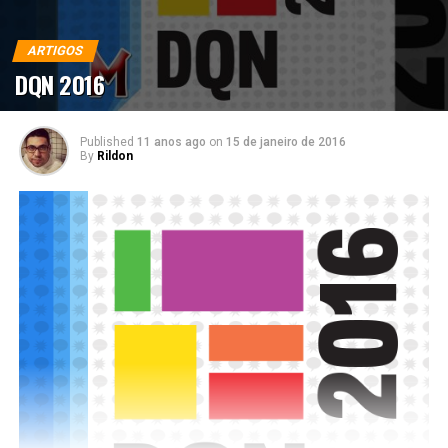
ARTIGOS
DQN 2016
Published
11 anos ago
on
15 de janeiro de 2016
By
Rildon