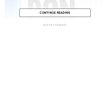
CONTINUE READING
ADVERTISEMENT
Lembro-me que, há alguns anos, quando comecei a ler
quadrinhos (tá… já faz bastante tempo! Hehehe)
imaginar uma cena de quadrinhos nacionais forte e
relevante era algo meio que difícil. Não que em nosso
país não possuíssemos grandes talentos, mas temos o
péssimo hábito de sempre olhar para o mercado externo
e esquecer de dar aquela olhada com carinho aqui para
os nossos artistas e produtores de quadrinhos.
Mas uma coisa que pudemos observar nestes últimos
anos é justamente uma nova postura do público.
Estamos apreciando mais o nosso produto interno e a