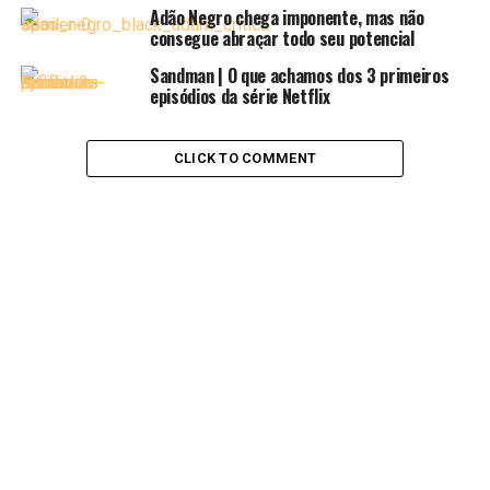
Adão Negro chega imponente, mas não
consegue abraçar todo seu potencial
Sandman | O que achamos dos 3 primeiros
episódios da série Netflix
Mas o que é o DQN?
CLICK TO COMMENT
Em 1984 foi estabelecida a data de 30 de janeiro como
“O dia do quadrinho nacional”. A data foi escolhida pois,
neste dia, fora publicado por Ângelo Agostini, na revista
Vida Fluminese (1868 – 1875), uma historia em
quadrinhos que é tida como a 1° história em quadrinhos
publicada no Brasil: As aventuras de Nhô Quim ou
Impressões de Uma Viagem a Corte.