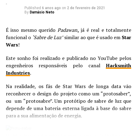
Published
6 anos ago
on
2 de fevereiro de 2021
By
Damásio Neto
É isso mesmo querido
Padawan
,
já é real e totalmente
funcional o
‘Sabre de Luz’
similar ao que é usado em
Star
Wars
!
Este sonho foi realizado e publicado no YouTube pelos
engenheiros responsáveis pelo canal
Hacksmith
Industries
.
Na realidade, os fãs de Star Wars de longa data vão
reconhecer o design do projeto como um “protosaber”,
ou um “protosabre”. Um protótipo de sabre de luz que
depende de uma bateria externa ligada à base do sabre
para a sua alimentação de energia.
Modelos de protosaber utilizados antes do período da Alta República