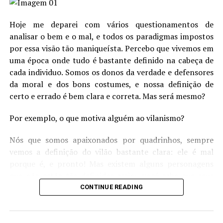
no esconderijo do grupo do Capitão America com o
amigo da vizinhança no colo gritando por um medico.
Hoje me deparei com vários questionamentos de
Quem não gostaria de ver isso nos cinemas?
O sabre é quente o suficiente para derreter aço, e até
analisar o bem e o mal, e todos os paradigmas impostos
titânio maciço, em segundos.
por essa visão tão maniqueísta. Percebo que vivemos em
uma época onde tudo é bastante definido na cabeça de
Para atingir essa temperatura tão alta o sabre de luz
cada individuo. Somos os donos da verdade e defensores
precisa de muita energia para recriar tamanha força.
da moral e dos bons costumes, e nossa definição de
Não dispondo de uma usina nuclear portátil, a opção
certo e errado é bem clara e correta. Mas será mesmo?
dos engenheiros foi usar gases altamente inflamáveis,
com a ajuda de um receptáculo parecido com uma
Por exemplo, o que motiva alguém ao vilanismo?
mochila protônica, como as usadas pelos
Caça
Fantasmas
.
Nós que somos apaixonados por quadrinhos, sempre
vemos a definição do vilão bastante clara: ele é mal
porque é, e pronto! Mas existem alguns personagens
que não estão tão definidos assim, você sabe que seus
atos são errados, mas no fundo você mesmo não
CONTINUE READING
concordando, entende suas motivações.
Fiz uma pequena lista falando um pouco desses