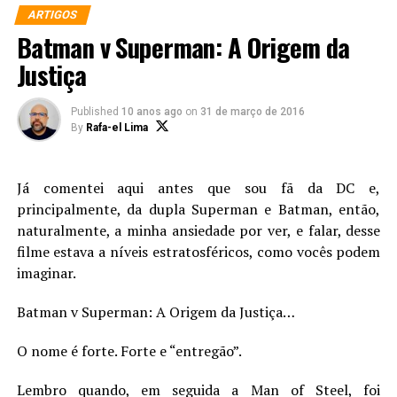
ARTIGOS
personagens:
Batman v Superman: A Origem da
01 – Ozymandias (Watchmen)
Justiça
Published
10 anos ago
on
31 de março de 2016
By
Rafa-el Lima
Já comentei aqui antes que sou fã da DC e,
principalmente, da dupla Superman e Batman, então,
naturalmente, a minha ansiedade por ver, e falar, desse
filme estava a níveis estratosféricos, como vocês podem
imaginar.
O sacrifício do Capitão Marvel em Reino do Amanhã
Batman v Superman: A Origem da Justiça…
A aclamada Graphic Novel, Reino do Amanhã, escrita
por Mark Waid e magistralmente pintada por Alex Ross
Quando Alan Moore recebeu a missão de revitalizar os
O nome é forte. Forte e “entregão”.
é repleta de grandes momentos. Um dos momentos que
personagens da antiga editora Charlton Comics, ele
te fazem entender o conceito de herói, o herói clássico, é
apresentou uma das maiores historias já vista na 9° arte.
Lembro quando, em seguida a Man of Steel, foi