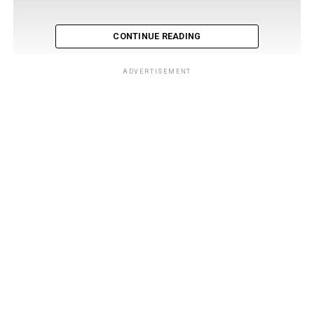
CONTINUE READING
ADVERTISEMENT
Rafa-el Lima
Antepenúltimo filho de Krypton (segundo o último senso), 1º