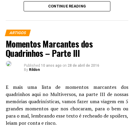
nas HQs, atualmente ‘legends’, de Star Wars.
CONTINUE READING
James Hobson
, chefe da equipe, é enfático em dizer que
este é
“o primeiro sabre de luz retrátil baseado em
ARTIGOS
plasma do mundo”
.
Momentos Marcantes dos
Eles conseguiram fabricar um punho, com estilo
Quadrinhos – Parte III
steampunk
, que gera um fluxo que simula uma lâmina
usando gás propano líquido comprimido misturado com
Published
10 anos ago
on
28 de abril de 2016
oxigênio. O feixe de plasma queima a impressionantes
By
Rildon
2.200°C
.
E mais uma lista de momentos marcantes dos
Para realizar essa formação tão específica de queima, a
quadrinhos aqui no Multiversos, na parte III de nossas
equipe utilizou
bicos laminares
, que geram um fluxo de
memórias quadrinísticas, vamos fazer uma viagem em 5
gás extremamente concentrado, formando o chamado
grandes momentos que nos chocaram, para o bem ou
feixe de plasma. Normalmente esses tipos bicos são
para o mal, lembrando esse texto é recheado de spoilers,
usados para derreter vidro e não são nada baratos. O
leiam por conta e risco.
custo dessa brincadeira foi de US $ 4.000.