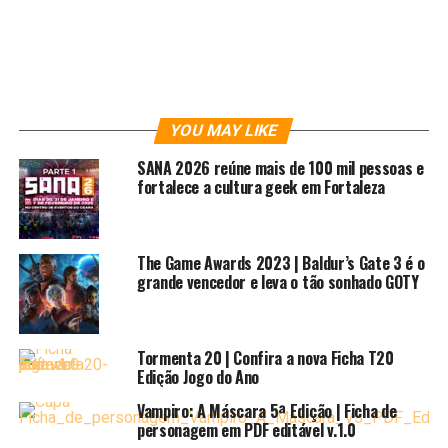
Dan em Jedi Mind Tricks e almoxarife dos “Arquivos X” nas
horas vagas.
YOU MAY LIKE
RELATED TOPICS:
CULTURA
CULTURAPOP
EVENTOS
FORPG
FORTALEZA
JAMBÔ
JAMBÔEDITORA
MANGÁ
NATELA
NERD
SANA 2026 reúne mais de 100 mil pessoas e
RPG
fortalece a cultura geek em Fortaleza
UP NEXT
Heroes
DON'T MISS
The Game Awards 2023 | Baldur’s Gate 3 é o
Por um mundo com mais Mulheres Maravilhas
grande vencedor e leva o tão sonhado GOTY
Tormenta 20 | Confira a nova Ficha T20
Edição Jogo do Ano
Vampiro: A Máscara 5ª Edição | Ficha de
personagem em PDF editável v.1.0