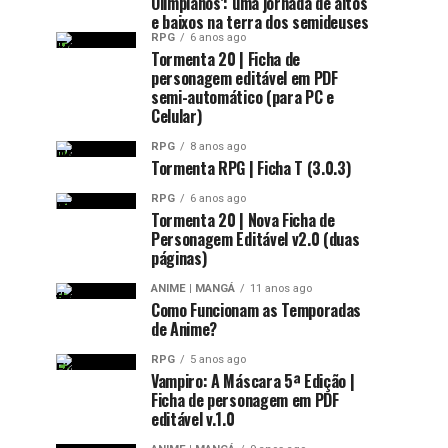
Olimpianos’: uma jornada de altos
e baixos na terra dos semideuses
RPG
6 anos ago
Tormenta 20 | Ficha de
personagem editável em PDF
semi-automático (para PC e
Celular)
RPG
8 anos ago
Tormenta RPG | Ficha T (3.0.3)
RPG
6 anos ago
Tormenta 20 | Nova Ficha de
Personagem Editável v2.0 (duas
páginas)
ANIME | MANGÁ
11 anos ago
Como Funcionam as Temporadas
de Anime?
RPG
5 anos ago
Vampiro: A Máscara 5ª Edição |
Ficha de personagem em PDF
editável v.1.0