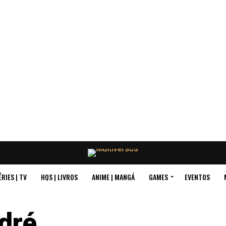
ÉRIES | TV
HQS | LIVROS
ANIME | MANGÁ
GAMES
EVENTOS
dré