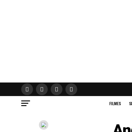
FILMES
S
An