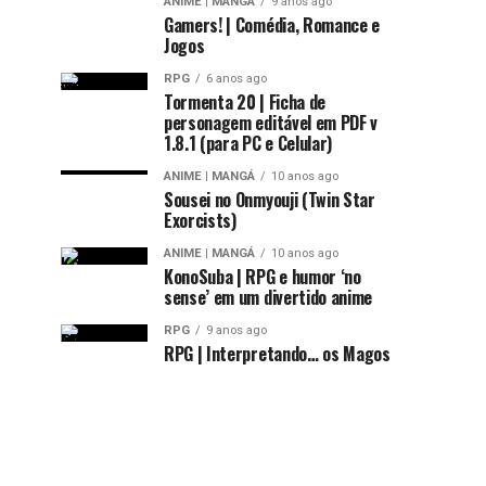
ANIME | MANGÁ
9 anos ago
Gamers! | Comédia, Romance e
Jogos
RPG
6 anos ago
Tormenta 20 | Ficha de
personagem editável em PDF v
1.8.1 (para PC e Celular)
ANIME | MANGÁ
10 anos ago
Sousei no Onmyouji (Twin Star
Exorcists)
ANIME | MANGÁ
10 anos ago
KonoSuba | RPG e humor ‘no
sense’ em um divertido anime
RPG
9 anos ago
RPG | Interpretando… os Magos