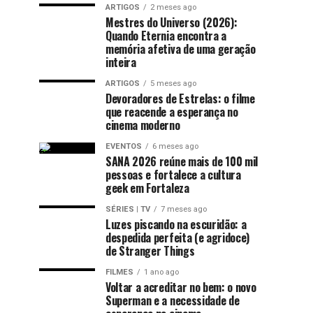
ARTIGOS
2 meses ago
Mestres do Universo (2026):
Quando Eternia encontra a
memória afetiva de uma geração
inteira
ARTIGOS
5 meses ago
Devoradores de Estrelas: o filme
que reacende a esperança no
cinema moderno
EVENTOS
6 meses ago
SANA 2026 reúne mais de 100 mil
pessoas e fortalece a cultura
geek em Fortaleza
SÉRIES | TV
7 meses ago
Luzes piscando na escuridão: a
despedida perfeita (e agridoce)
de Stranger Things
FILMES
1 ano ago
Voltar a acreditar no bem: o novo
Superman e a necessidade de