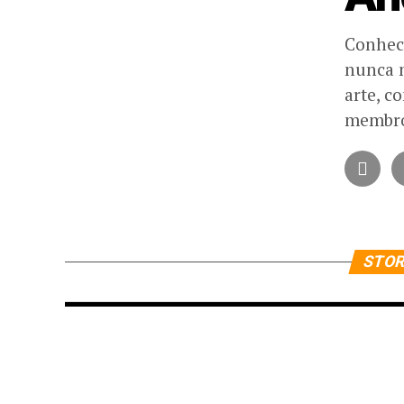
Conhece
nunca m
arte, c
membro
STOR