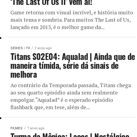
‘The Last Of Us II’ vem aí!
Game retorna com visual incrível, e história muito
mais tensa e sombria. Para muitos The Last of Us,
lançado em 2013, é o melhor game da...
SÉRIES | TV
7 anos ago
Titans S02E04: Aqualad | Ainda que de
maneira tímida, série dá sinais de
melhora
Ao contrário da Temporada passada, Titans chega
ao seu quarto episódio ainda sem realmente
empolgar. “Aqualad” é o esperado episódio
flashback que, em tese, além de...
FILMES
7 anos ago
Turma da Mônica: Laços | Nostálgico,