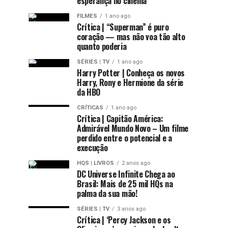
esperança no cinema
FILMES
1 ano ago
Crítica | “Superman” é puro
coração — mas não voa tão alto
quanto poderia
SÉRIES | TV
1 ano ago
Harry Potter | Conheça os novos
Harry, Rony e Hermione da série
da HBO
CRÍTICAS
1 ano ago
Crítica | Capitão América:
Admirável Mundo Novo – Um filme
perdido entre o potencial e a
execução
HQS | LIVROS
2 anos ago
DC Universe Infinite Chega ao
Brasil: Mais de 25 mil HQs na
palma da sua mão!
SÉRIES | TV
3 anos ago
Crítica | ‘Percy Jackson e os