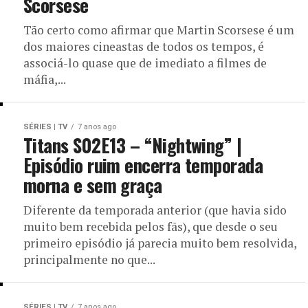
Scorsese
Tão certo como afirmar que Martin Scorsese é um
dos maiores cineastas de todos os tempos, é
associá-lo quase que de imediato a filmes de
máfia,...
SÉRIES | TV
7 anos ago
Titans S02E13 – “Nightwing” |
Episódio ruim encerra temporada
morna e sem graça
Diferente da temporada anterior (que havia sido
muito bem recebida pelos fãs), que desde o seu
primeiro episódio já parecia muito bem resolvida,
principalmente no que...
SÉRIES | TV
7 anos ago