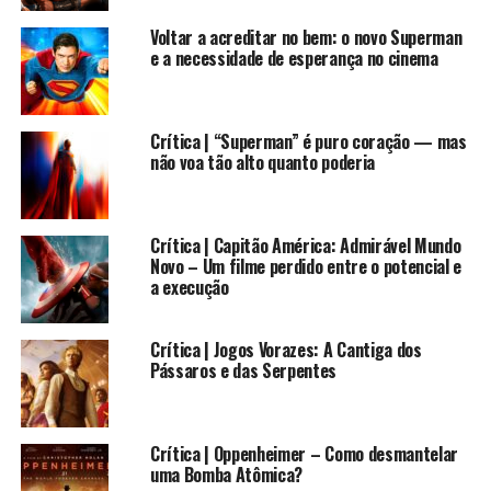
Voltar a acreditar no bem: o novo Superman
e a necessidade de esperança no cinema
Crítica | “Superman” é puro coração — mas
não voa tão alto quanto poderia
007 Casino Royale (2006)
Crítica | Capitão América: Admirável Mundo
Novo – Um filme perdido entre o potencial e
Na estreia de Daniel Craig como James Bond, o britânico
a execução
teve uma de suas melhores atuações da carreira no
remake de
Casino Royale
. Boa parte das críticas
Crítica | Jogos Vorazes: A Cantiga dos
positivas em relação ao trabalho de Craig no filme
Pássaros e das Serpentes
passam pela sua performance como competidor de
poker.
Crítica | Oppenheimer – Como desmantelar
O filme gira muito ao redor do poker, pois Bond tem
uma Bomba Atômica?
uma de suas missões sair vencedor em um torneio