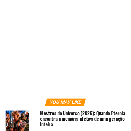
comédia, um pouco de drama e ação, Maverick encontra
outros personagens que ajudam a dar vida ao filme —
como Annabelle Bransford (Jodie Foster) e Marshal
Zane Cooper (Graham Greene).
O filme traz algumas cenas de poker interessantes. A
mais marcante acontece quando Maverick ganha o duelo
com um raríssimo royal flush. Mesmo que a
probabilidade de sair
um flush é bem raro e de apenas
0,8% no pré-flop
, no filme Maverick isso acontece e,
claro, é o momento auge de poker do longa dirigido por
Donner.
YOU MAY LIKE
Mestres do Universo (2026): Quando Eternia
encontra a memória afetiva de uma geração
inteira