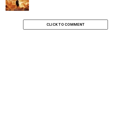
contra o vilão Le Chiffre (Mads Mikkelsen). Na cena mais
importante de poker do longa, um verdadeiro thriller se
estabelece.
CLICK TO COMMENT
Muito do que torna essa cena interessante é o fato de
que os coadjuvantes comentam sobre as ações que
acontecem na mesa e isso faz com que os
telespectadores leigos no poker consigam se inteirar
sobre os movimentos dos competidores.