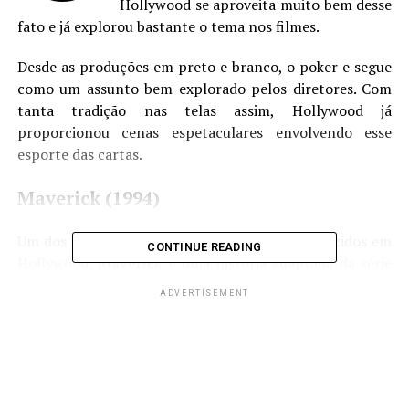
Hollywood se aproveita muito bem desse
fato e já explorou bastante o tema nos filmes.
Desde as produções em preto e branco, o poker e segue
como um assunto bem explorado pelos diretores. Com
tanta tradição nas telas assim, Hollywood já
proporcionou cenas espetaculares envolvendo esse
esporte das cartas.
Maverick (1994)
Um dos filmes mais clássicos de poker já produzidos em
CONTINUE READING
Hollywood,
Maverick
é uma história adaptada da série
de TV originalmente transmitida nos Estados Unidos
ADVERTISEMENT
entre a década de 1950 até 1960.
Nesse longa, dirigido por Richard Donner, Mel Gibson
interpreta o papel de Bret Maverick em busca de um
torneio de poker gigante. Na aventura que mistura