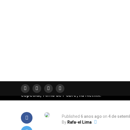
MULTIVERSOS INDICA
Alma de Pobre |
Afonso Padilha
lança seu especia
na Netflix
Integrante do grupo de humor 4Amigos, lança s
especial, ‘Alma de Pobre’, na Netflix.
Published
6 anos ago
on
4 de setem
By
Rafa-el Lima