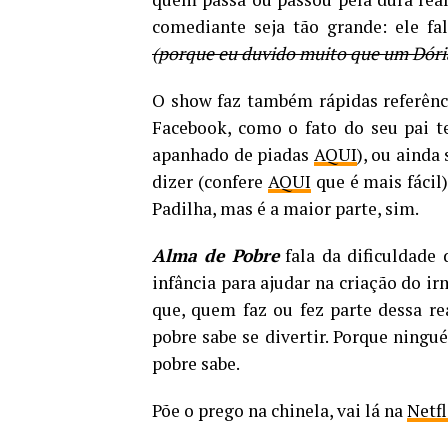
comediante seja tão grande: ele fa
(porque eu duvido muito que um Dóri
O show faz também rápidas referênc
Facebook, como o fato do seu pai te
apanhado de piadas
AQUI
), ou ainda
dizer (confere
AQUI
que é mais fácil)
Padilha, mas é a maior parte, sim.
Alma de Pobre
fala da dificuldade 
infância para ajudar na criação do i
que, quem faz ou fez parte dessa r
pobre sabe se divertir. Porque ningu
pobre sabe.
Põe o prego na chinela, vai lá na
Netfl