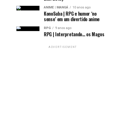
ANIME | MANGÁ
10 anos ago
KonoSuba | RPG e humor ‘no
sense’ em um divertido anime
RPG
9 anos ago
RPG | Interpretando… os Magos
ADVERTISEMENT