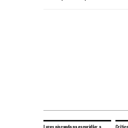
Luzes piscando na escuridão: a
Crític