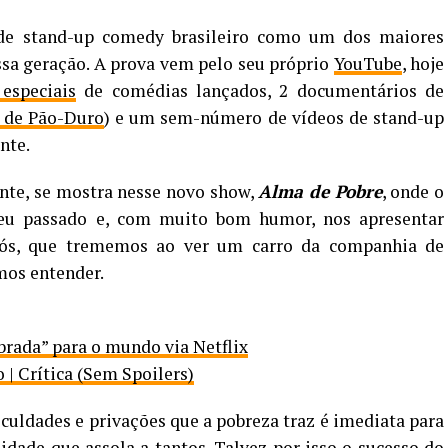
de stand-up comedy brasileiro como um dos maiores
ssa geração. A prova vem pelo seu próprio
YouTube
, hoje
 especiais
de comédias lançados, 2 documentários de
 de Pão-Duro
) e um sem-número de vídeos de stand-up
nte.
ante, se mostra nesse novo show,
Alma de Pobre
, onde o
seu passado e, com muito bom humor, nos apresentar
ós, que trememos ao ver um carro da companhia de
mos entender.
brada” para o mundo via Netflix
| Crítica (Sem Spoilers)
iculdades e privações que a pobreza traz é imediata para
dade que assola a tantos. Talvez por isso o sucesso do