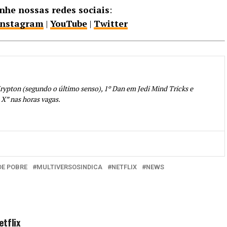
he nossas redes sociais
:
Instagram
|
YouTube
|
Twitter
rypton (segundo o último senso), 1º Dan em Jedi Mind Tricks e
 X” nas horas vagas.
DE POBRE
MULTIVERSOSINDICA
NETFLIX
NEWS
tflix