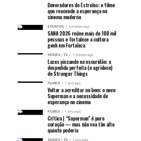
Devoradores de Estrelas: o filme
que reacende a esperança no
cinema moderno
EVENTOS
6 meses ago
SANA 2026 reúne mais de 100 mil
pessoas e fortalece a cultura
geek em Fortaleza
SÉRIES | TV
7 meses ago
Luzes piscando na escuridão: a
despedida perfeita (e agridoce)
de Stranger Things
FILMES
1 ano ago
Voltar a acreditar no bem: o novo
Superman e a necessidade de
esperança no cinema
FILMES
1 ano ago
Crítica | “Superman” é puro
coração — mas não voa tão alto
quanto poderia
SÉRIES | TV
1 ano ago