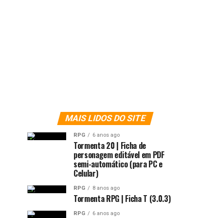
MAIS LIDOS DO SITE
RPG
6 anos ago
Tormenta 20 | Ficha de
personagem editável em PDF
semi-automático (para PC e
Celular)
RPG
8 anos ago
Tormenta RPG | Ficha T (3.0.3)
RPG
6 anos ago