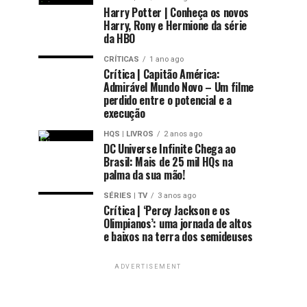
Harry Potter | Conheça os novos
Harry, Rony e Hermione da série
da HBO
CRÍTICAS
1 ano ago
Crítica | Capitão América:
Admirável Mundo Novo – Um filme
perdido entre o potencial e a
execução
HQS | LIVROS
2 anos ago
DC Universe Infinite Chega ao
Brasil: Mais de 25 mil HQs na
palma da sua mão!
SÉRIES | TV
3 anos ago
Crítica | ‘Percy Jackson e os
Olimpianos’: uma jornada de altos
e baixos na terra dos semideuses
ADVERTISEMENT