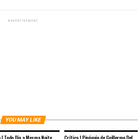
ADVERTISEMENT
YOU MAY LIKE
a | Todo Dia a Mesma Noite
Crítica | Pinóquio de Guillermo Del