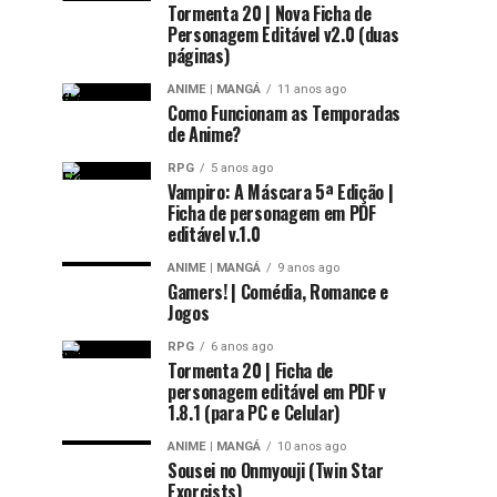
Tormenta 20 | Nova Ficha de
Personagem Editável v2.0 (duas
páginas)
ANIME | MANGÁ
11 anos ago
Como Funcionam as Temporadas
de Anime?
RPG
5 anos ago
Vampiro: A Máscara 5ª Edição |
Ficha de personagem em PDF
editável v.1.0
ANIME | MANGÁ
9 anos ago
Gamers! | Comédia, Romance e
Jogos
RPG
6 anos ago
Tormenta 20 | Ficha de
personagem editável em PDF v
1.8.1 (para PC e Celular)
ANIME | MANGÁ
10 anos ago
Sousei no Onmyouji (Twin Star
Exorcists)