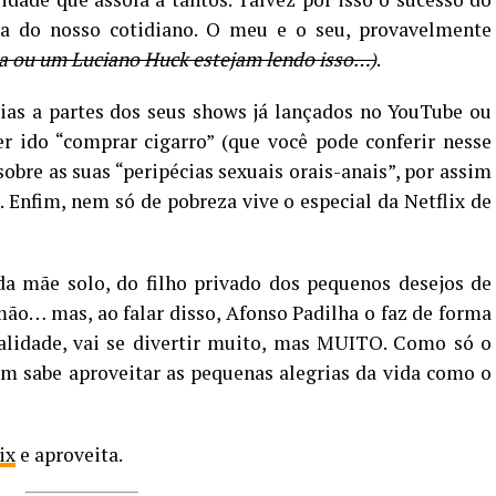
la do nosso cotidiano. O meu e o seu, provavelmente
a ou um Luciano Huck estejam lendo isso…)
.
ias a partes dos seus shows já lançados no YouTube ou
r ido “comprar cigarro” (que você pode conferir nesse
 sobre as suas “peripécias sexuais orais-anais”, por assim
. Enfim, nem só de pobreza vive o especial da Netflix de
da mãe solo, do filho privado dos pequenos desejos de
rmão… mas, ao falar disso, Afonso Padilha o faz de forma
ealidade, vai se divertir muito, mas MUITO. Como só o
ém sabe aproveitar as pequenas alegrias da vida como o
ix
e aproveita.