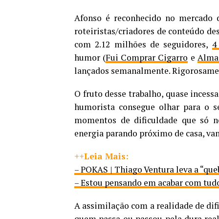
Afonso é reconhecido no mercado 
roteiristas/criadores de conteúdo de
com 2.12 milhões de seguidores,
4
humor (
Fui Comprar Cigarro
e
Alma
lançados semanalmente. Rigorosame
O fruto desse trabalho, quase incess
humorista consegue olhar para o 
momentos de dificuldade que só n
energia parando próximo de casa, va
++Leia Mais:
– POKAS | Thiago Ventura leva a “que
– Estou pensando em acabar com tudo 
A assimilação com a realidade de dif
quem passa ou passou pela dura reali