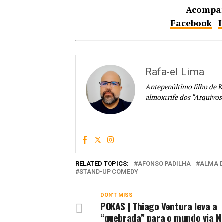
Acompan
Facebook
|
Rafa-el Lima
Antepenúltimo filho de K
almoxarife dos “Arquivos
RELATED TOPICS:
AFONSO PADILHA
ALMA 
STAND-UP COMEDY
DON'T MISS
POKAS | Thiago Ventura leva a
“quebrada” para o mundo via Ne