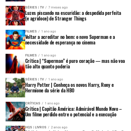
SÉRIES | TV
7 meses ago
Luzes piscando na escuridão: a despedida perfeita
(e agridoce) de Stranger Things
FILMES
1 ano ago
Voltar a acreditar no bem: o novo Superman e a
necessidade de esperança no cinema
FILMES
1 ano ago
Crítica | “Superman” é puro coração — mas não voa
tão alto quanto poderia
SÉRIES | TV
1 ano ago
Harry Potter | Conheça os novos Harry, Rony e
Hermione da série da HBO
CRÍTICAS
1 ano ago
Crítica | Capitão América: Admirável Mundo Novo –
Um filme perdido entre o potencial e a execução
HQS | LIVROS
2 anos ago