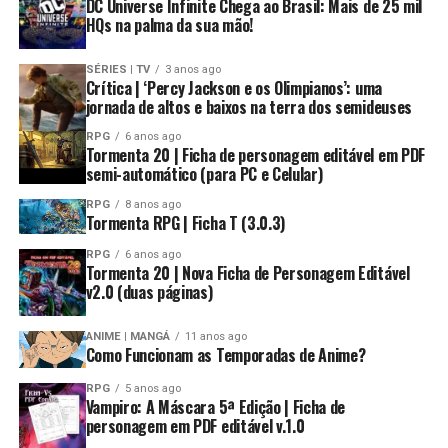
DC Universe Infinite Chega ao Brasil: Mais de 25 mil
HQs na palma da sua mão!
SÉRIES | TV
3 anos ago
Crítica | ‘Percy Jackson e os Olimpianos’: uma
jornada de altos e baixos na terra dos semideuses
RPG
6 anos ago
Tormenta 20 | Ficha de personagem editável em PDF
semi-automático (para PC e Celular)
RPG
8 anos ago
Tormenta RPG | Ficha T (3.0.3)
RPG
6 anos ago
Tormenta 20 | Nova Ficha de Personagem Editável
v2.0 (duas páginas)
ANIME | MANGÁ
11 anos ago
Como Funcionam as Temporadas de Anime?
RPG
5 anos ago
Vampiro: A Máscara 5ª Edição | Ficha de
personagem em PDF editável v.1.0