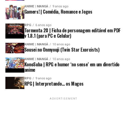
ANIME | MANGÁ
9 anos ago
Gamers! | Comédia, Romance e Jogos
RPG
6 anos ago
Tormenta 20 | Ficha de personagem editável em PDF
v 1.8.1 (para PC e Celular)
ANIME | MANGÁ
10 anos ago
Sousei no Onmyouji (Twin Star Exorcists)
ANIME | MANGÁ
10 anos ago
KonoSuba | RPG e humor ‘no sense’ em um divertido
anime
RPG
9 anos ago
RPG | Interpretando… os Magos
ADVERTISEMENT