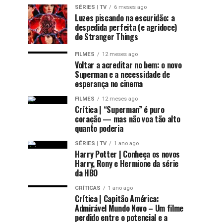
SÉRIES | TV
6 meses ago
Luzes piscando na escuridão: a
despedida perfeita (e agridoce)
de Stranger Things
FILMES
12 meses ago
Voltar a acreditar no bem: o novo
Superman e a necessidade de
esperança no cinema
FILMES
12 meses ago
Crítica | “Superman” é puro
coração — mas não voa tão alto
quanto poderia
SÉRIES | TV
1 ano ago
Harry Potter | Conheça os novos
Harry, Rony e Hermione da série
da HBO
CRÍTICAS
1 ano ago
Crítica | Capitão América:
Admirável Mundo Novo – Um filme
perdido entre o potencial e a