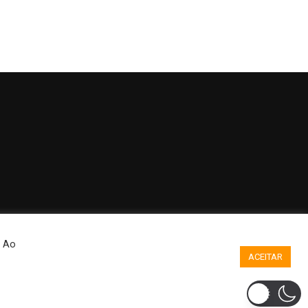
. Ao
ACEITAR
ilizadas aqui apenas com a finalidade de divulgação.