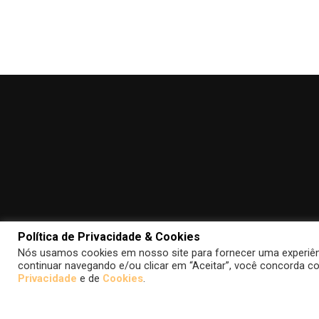
Política de Privacidade & Cookies
Nós usamos cookies em nosso site para fornecer uma experiênci
continuar navegando e/ou clicar em “Aceitar”, você concorda co
Privacidade
e de
Cookies
.
Todas as imagens de filmes, séries, quadrinhos, jog