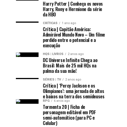
Harry Potter | Conheça os novos
Harry, Rony e Hermione da série
da HBO
CRÍTICAS
1 ano ago
Crítica | Capitão América:
Admirável Mundo Novo – Um filme
perdido entre o potencial e a
execução
HQS | LIVROS
2 anos ago
DC Universe Infinite Chega ao
Brasil: Mais de 25 mil HQs na
palma da sua mão!
SÉRIES | TV
2 anos ago
Crítica | ‘Percy Jackson e os
Olimpianos’: uma jornada de altos
e baixos na terra dos semideuses
RPG
6 anos ago
Tormenta 20 | Ficha de
personagem editável em PDF
semi-automático (para PC e
Celular)