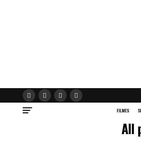
FILMES
S
All 