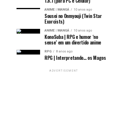
1.8.1 (para PC e Celular)
ANIME | MANGÁ
10 anos ago
Sousei no Onmyouji (Twin Star
Exorcists)
ANIME | MANGÁ
10 anos ago
KonoSuba | RPG e humor ‘no
sense’ em um divertido anime
RPG
8 anos ago
RPG | Interpretando… os Magos
ADVERTISEMENT