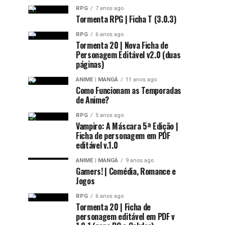
RPG
7 anos ago
Tormenta RPG | Ficha T (3.0.3)
RPG
6 anos ago
Tormenta 20 | Nova Ficha de
Personagem Editável v2.0 (duas
páginas)
ANIME | MANGÁ
11 anos ago
Como Funcionam as Temporadas
de Anime?
RPG
5 anos ago
Vampiro: A Máscara 5ª Edição |
Ficha de personagem em PDF
editável v.1.0
ANIME | MANGÁ
9 anos ago
Gamers! | Comédia, Romance e
Jogos
RPG
6 anos ago
Tormenta 20 | Ficha de
personagem editável em PDF v