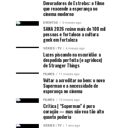
Devoradores de Estrelas: o filme
que reacende a esperança no
cinema moderno
EVENTOS
5 meses ago
SANA 2026 reúne mais de 100 mil
pessoas e fortalece a cultura
geek em Fortaleza
SÉRIES | TV
6 meses ago
Luzes piscando na escuridão: a
despedida perfeita (e agridoce)
de Stranger Things
FILMES
11 meses ago
Voltar a acreditar no bem: o novo
Superman e a necessidade de
esperança no cinema
FILMES
12 meses ago
Crítica | “Superman” é puro
coração — mas não voa tão alto
quanto poderia
SÉRIES | TV
1 ano ago