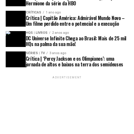
Hermione da série da HBO
CRÍTICAS
1 ano ago
Crítica | Capitão América: Admirável Mundo Novo –
Um filme perdido entre o potencial e a execução
HQS | LIVROS
2 anos ago
DC Universe Infinite Chega ao Brasil: Mais de 25 mil
HQs na palma da sua mão!
SÉRIES | TV
3 anos ago
Crítica | ‘Percy Jackson e os Olimpianos’: uma
jornada de altos e baixos na terra dos semideuses
ADVERTISEMENT