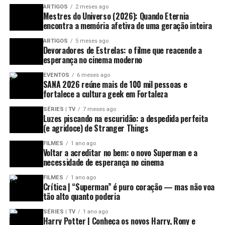
ARTIGOS
2 meses ago
Mestres do Universo (2026): Quando Eternia
encontra a memória afetiva de uma geração inteira
ARTIGOS
5 meses ago
Devoradores de Estrelas: o filme que reacende a
esperança no cinema moderno
EVENTOS
6 meses ago
SANA 2026 reúne mais de 100 mil pessoas e
fortalece a cultura geek em Fortaleza
SÉRIES | TV
7 meses ago
Luzes piscando na escuridão: a despedida perfeita
(e agridoce) de Stranger Things
FILMES
1 ano ago
Voltar a acreditar no bem: o novo Superman e a
necessidade de esperança no cinema
FILMES
1 ano ago
Crítica | “Superman” é puro coração — mas não voa
tão alto quanto poderia
SÉRIES | TV
1 ano ago
Harry Potter | Conheça os novos Harry, Rony e