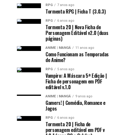
RPG
7 anos ago
Tormenta RPG | Ficha T (3.0.3)
RPG
6 anos ago
Tormenta 20 | Nova Ficha de
Personagem Editável v2.0 (duas
páginas)
ANIME | MANGÁ
11 anos ago
Como Funcionam as Temporadas
de Anime?
RPG
5 anos ago
Vampiro: A Máscara 5ª Edição |
Ficha de personagem em PDF
editável v.1.0
ANIME | MANGÁ
9 anos ago
Gamers! | Comédia, Romance e
Jogos
RPG
6 anos ago
Tormenta 20 | Ficha de
personagem editável em PDF v