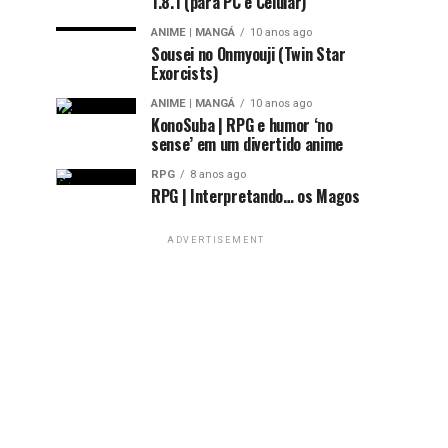
1.8.1 (para PC e Celular)
ANIME | MANGÁ
10 anos ago
Sousei no Onmyouji (Twin Star
Exorcists)
ANIME | MANGÁ
10 anos ago
KonoSuba | RPG e humor ‘no
sense’ em um divertido anime
RPG
8 anos ago
RPG | Interpretando… os Magos
ADVERTISEMENT