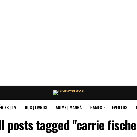
ÉRIES | TV
HQS | LIVROS
ANIME | MANGÁ
GAMES
EVENTOS
ll posts tagged "carrie fische