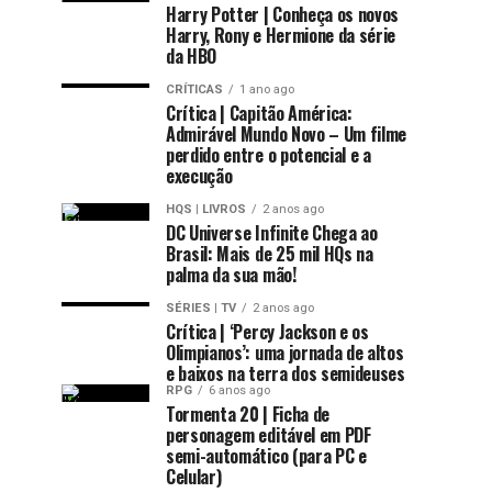
Harry Potter | Conheça os novos
Harry, Rony e Hermione da série
da HBO
CRÍTICAS
1 ano ago
Crítica | Capitão América:
Admirável Mundo Novo – Um filme
perdido entre o potencial e a
execução
HQS | LIVROS
2 anos ago
DC Universe Infinite Chega ao
Brasil: Mais de 25 mil HQs na
palma da sua mão!
SÉRIES | TV
2 anos ago
Crítica | ‘Percy Jackson e os
Olimpianos’: uma jornada de altos
e baixos na terra dos semideuses
RPG
6 anos ago
Tormenta 20 | Ficha de
personagem editável em PDF
semi-automático (para PC e
Celular)