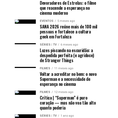
Devoradores de Estrelas: o filme
que reacende a esperança no
cinema moderno
EVENTOS
5 meses ago
SANA 2026 reúne mais de 100 mil
pessoas e fortalece a cultura
geek em Fortaleza
SÉRIES | TV
6 meses ago
Luzes piscando na escuridão: a
despedida perfeita (e agridoce)
de Stranger Things
FILMES
11 meses ago
Voltar a acreditar no bem: o novo
Superman e a necessidade de
esperança no cinema
FILMES
12 meses ago
Crítica | “Superman” é puro
coração — mas não voa tão alto
quanto poderia
SÉRIES | TV
1 ano ago