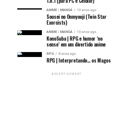
1.8.1 (para PC e Celular)
ANIME | MANGÁ
10 anos ago
Sousei no Onmyouji (Twin Star
Exorcists)
ANIME | MANGÁ
10 anos ago
KonoSuba | RPG e humor ‘no
sense’ em um divertido anime
RPG
8 anos ago
RPG | Interpretando… os Magos
ADVERTISEMENT