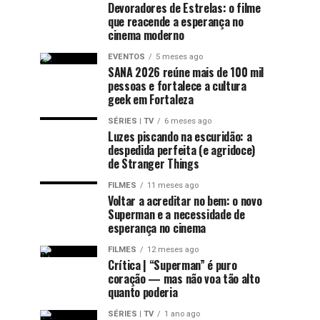
Devoradores de Estrelas: o filme
que reacende a esperança no
cinema moderno
EVENTOS
5 meses ago
SANA 2026 reúne mais de 100 mil
pessoas e fortalece a cultura
geek em Fortaleza
SÉRIES | TV
6 meses ago
Luzes piscando na escuridão: a
despedida perfeita (e agridoce)
de Stranger Things
FILMES
11 meses ago
Voltar a acreditar no bem: o novo
Superman e a necessidade de
esperança no cinema
FILMES
12 meses ago
Crítica | “Superman” é puro
coração — mas não voa tão alto
quanto poderia
SÉRIES | TV
1 ano ago