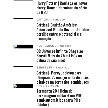
Harry Potter | Conheça os novos
Harry, Rony e Hermione da série
da HBO
CRÍTICAS
1 ano ago
Crítica | Capitão América:
Admirável Mundo Novo – Um filme
perdido entre o potencial e a
execução
HQS | LIVROS
2 anos ago
DC Universe Infinite Chega ao
Brasil: Mais de 25 mil HQs na
palma da sua mão!
SÉRIES | TV
2 anos ago
Crítica | ‘Percy Jackson e os
Olimpianos’: uma jornada de altos
e baixos na terra dos semideuses
RPG
6 anos ago
Tormenta 20 | Ficha de
personagem editável em PDF
semi-automático (para PC e
Celular)