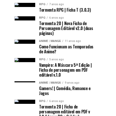
RPG
7 anos ago
Tormenta RPG | Ficha T (3.0.3)
RPG
6 anos ago
Tormenta 20 | Nova Ficha de
Personagem Editável v2.0 (duas
páginas)
ANIME | MANGÁ
11 anos ago
Como Funcionam as Temporadas
de Anime?
RPG
5 anos ago
Vampiro: A Máscara 5ª Edição |
Ficha de personagem em PDF
editável v.1.0
ANIME | MANGÁ
9 anos ago
Gamers! | Comédia, Romance e
Jogos
RPG
6 anos ago
Tormenta 20 | Ficha de
personagem editável em PDF v