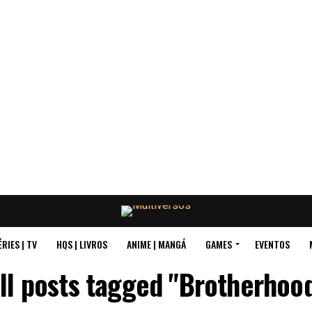
ÉRIES | TV
HQS | LIVROS
ANIME | MANGÁ
GAMES
EVENTOS
ll posts tagged "Brotherhoo