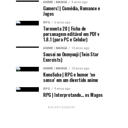
ANIME | MANGÁ
9 anos ago
Gamers! | Comédia, Romance e
Jogos
RPG
6 anos ago
Tormenta 20 | Ficha de
personagem editável em PDF v
1.8.1 (para PC e Celular)
ANIME | MANGÁ
10 anos ago
Sousei no Onmyouji (Twin Star
Exorcists)
ANIME | MANGÁ
10 anos ago
KonoSuba | RPG e humor ‘no
sense’ em um divertido anime
RPG
9 anos ago
RPG | Interpretando… os Magos
ADVERTISEMENT