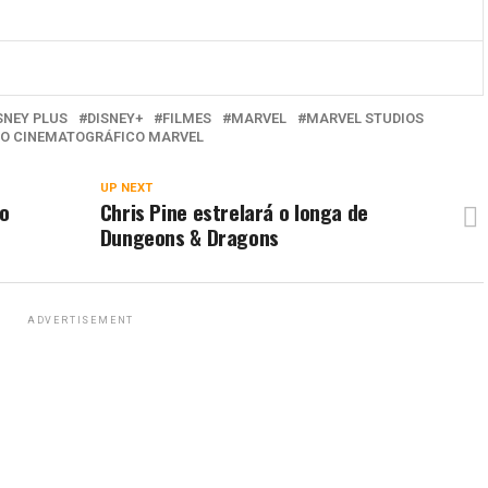
SNEY PLUS
DISNEY+
FILMES
MARVEL
MARVEL STUDIOS
SO CINEMATOGRÁFICO MARVEL
UP NEXT
do
Chris Pine estrelará o longa de
Dungeons & Dragons
ADVERTISEMENT