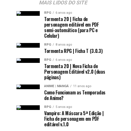
MAIS LIDOS DO SITE
RPG
6 anos ago
Tormenta 20 | Ficha de
personagem editável em PDF
semi-automático (para PC e
Celular)
RPG
8 anos ago
Tormenta RPG | Ficha T (3.0.3)
RPG
6 anos ago
Tormenta 20 | Nova Ficha de
Personagem Editável v2.0 (duas
páginas)
ANIME | MANGÁ
11 anos ago
Como Funcionam as Temporadas
de Anime?
RPG
5 anos ago
Vampiro: A Máscara 5ª Edição |
Ficha de personagem em PDF
editável v.1.0