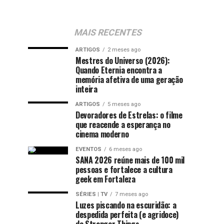
MAIS RECENTES
ARTIGOS
2 meses ago
Mestres do Universo (2026):
Quando Eternia encontra a
memória afetiva de uma geração
inteira
ARTIGOS
5 meses ago
Devoradores de Estrelas: o filme
que reacende a esperança no
cinema moderno
EVENTOS
6 meses ago
SANA 2026 reúne mais de 100 mil
pessoas e fortalece a cultura
geek em Fortaleza
SÉRIES | TV
7 meses ago
Luzes piscando na escuridão: a
despedida perfeita (e agridoce)