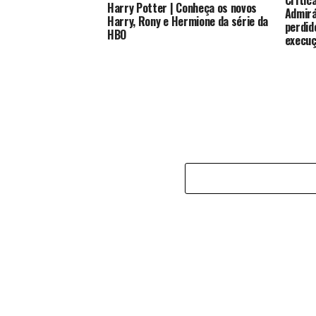
Crític
Harry Potter | Conheça os novos
Admirá
Harry, Rony e Hermione da série da
perdid
HBO
execu