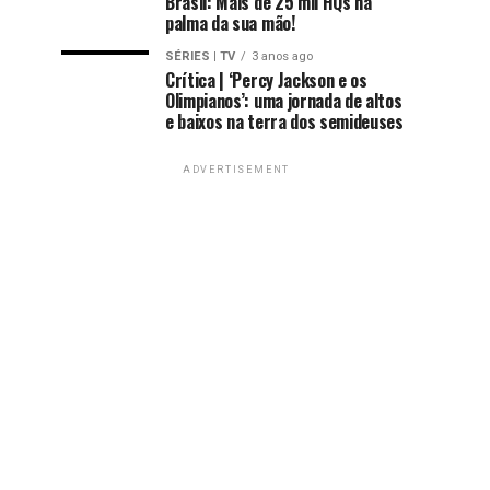
Brasil: Mais de 25 mil HQs na
palma da sua mão!
SÉRIES | TV
3 anos ago
Crítica | ‘Percy Jackson e os
Olimpianos’: uma jornada de altos
e baixos na terra dos semideuses
ADVERTISEMENT