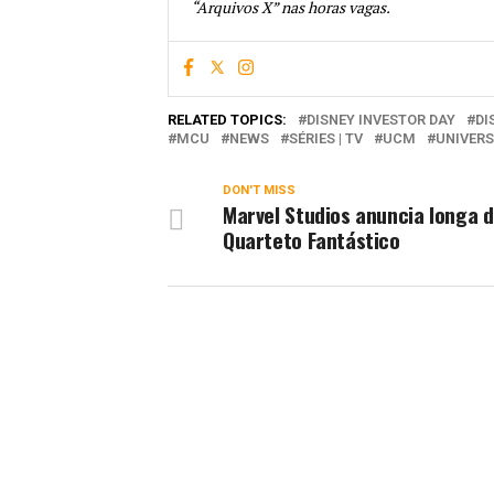
“Arquivos X” nas horas vagas.
RELATED TOPICS:
DISNEY INVESTOR DAY
DI
MCU
NEWS
SÉRIES | TV
UCM
UNIVER
DON'T MISS
Marvel Studios anuncia longa 
Quarteto Fantástico