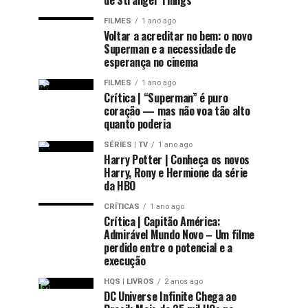
de Stranger Things
FILMES
1 ano ago
Voltar a acreditar no bem: o novo
Superman e a necessidade de
esperança no cinema
FILMES
1 ano ago
Crítica | “Superman” é puro
coração — mas não voa tão alto
quanto poderia
SÉRIES | TV
1 ano ago
Harry Potter | Conheça os novos
Harry, Rony e Hermione da série
da HBO
CRÍTICAS
1 ano ago
Crítica | Capitão América:
Admirável Mundo Novo – Um filme
perdido entre o potencial e a
execução
HQS | LIVROS
2 anos ago
DC Universe Infinite Chega ao