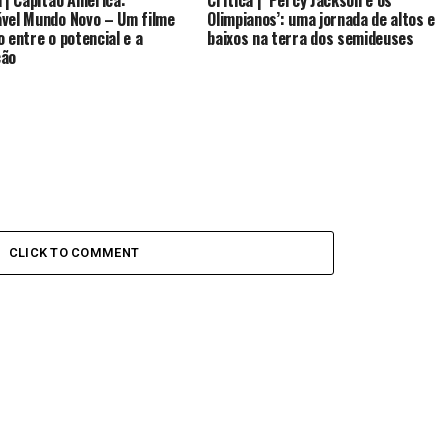
a | Capitão América:
Crítica | ‘Percy Jackson e os
vel Mundo Novo – Um filme
Olimpianos’: uma jornada de altos e
o entre o potencial e a
baixos na terra dos semideuses
ção
CLICK TO COMMENT