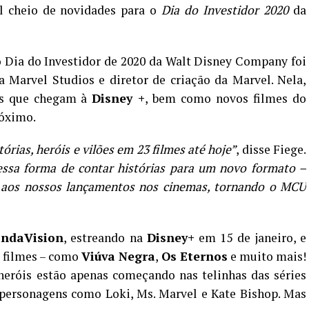
l cheio de novidades para o
Dia do Investidor 2020
da
 Dia do Investidor de 2020 da Walt Disney Company foi
da Marvel Studios e diretor de criação da Marvel. Nela,
ies que chegam à
Disney +
, bem como novos filmes do
óximo.
rias, heróis e vilões em 23 filmes até hoje”
, disse Fiege.
ssa forma de contar histórias para um novo formato –
s aos nossos lançamentos nos cinemas, tornando o MCU
ndaVision
, estreando na
Disney+
em 15 de janeiro, e
 filmes – como
Viúva Negra
,
Os Eternos
e muito mais!
heróis estão apenas começando nas telinhas das séries
 personagens como Loki, Ms. Marvel e Kate Bishop. Mas