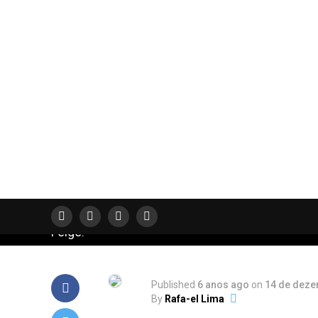
FILMES
Principais notíci
do Marvel Studio
no Dia do Investi
da Disney
Confira as novidades do Marvel Studios em film
séries apresentadas no ‘Disney Investor Day’ po
Feige!
Published
6 anos ago
on
14 de deze
By
Rafa-el Lima