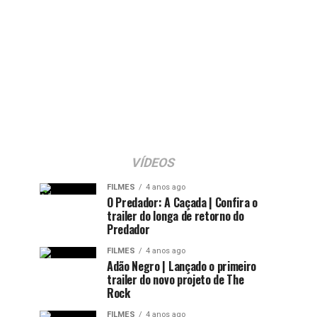
VÍDEOS
FILMES
4 anos ago
O Predador: A Caçada | Confira o
trailer do longa de retorno do
Predador
FILMES
4 anos ago
Adão Negro | Lançado o primeiro
trailer do novo projeto de The
Rock
FILMES
4 anos ago