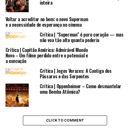
inteira
A trama se ambienta na América do Norte de 1717, mais
Voltar a acreditar no bem: o novo Superman
precisamente na Nação Comanche, focando na jovem
e a necessidade de esperança no cinema
Naru (
Amber Midthunder
). Uma jovem índia que quer
mostrar a todos que é tão guerreira e forte como seu
Crítica | “Superman” é puro coração — mas
não voa tão alto quanto poderia
irmão, onde sua grande ambição está nas caçadas por
território, enquanto todos a dizem que ela deve ser
Crítica | Capitão América: Admirável Mundo
apenas uma curandeira. Tentando provar o seu valor,
Novo – Um filme perdido entre o potencial e
a execução
Naru sai em busca de um urso que atacou um membro de
sua tribo, mas logo descobre a presença de algo bem
Crítica | Jogos Vorazes: A Cantiga dos
pior, se deparando com o Predador alienígena, fazendo
Pássaros e das Serpentes
a sua primeira visita ao nosso planeta.
Crítica | Oppenheimer – Como desmantelar
uma Bomba Atômica?
CLICK TO COMMENT