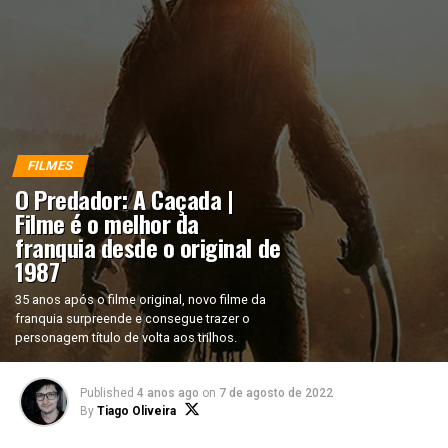
FILMES
O Predador: A Caçada |
Filme é o melhor da
franquia desde o original de
1987
35 anos após o filme original, novo filme da
franquia surpreende e consegue trazer o
personagem título de volta aos trilhos.
Published
4 anos ago
on
7 de agosto de 2022
By
Tiago Oliveira