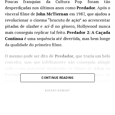
Poucas franquias da Cultura Pop foram tão
desperdiçadas nos últimos anos como
Predador
. Após o
visceral filme de
John McTiernan
em 1987, que ajudou a
revolucionar o cinema “brucutu de ação” ao acrescentar
pitadas de
slasher
e
sci-fi
no gênero, Hollywood nunca
mais conseguiu replicar tal feito.
Predador 2: A Caçada
Continua
é uma sequência até divertida, mas bem longe
da qualidade do primeiro filme.
O mesmo pode ser dito de
Predador,
que trazia um belo
conceito, mas que infelizmente não conseguiu atingir
todo o seu potencial idealizado. Os filmes de
Alien vs
Predador
, então, não passam de duas bobagens de
CONTINUE READING
revirar o estomago de tão ruins, e mais recentemente
Shane Black
deu uma bela de uma escarrada no nome
ADVERTISEMENT
do alienígena caçador, entregando o seu péssimo reboot
de 2018, chamado simplesmente de
O Predador
.
Agora, muito tempo depois, a 20th Century aposta mais