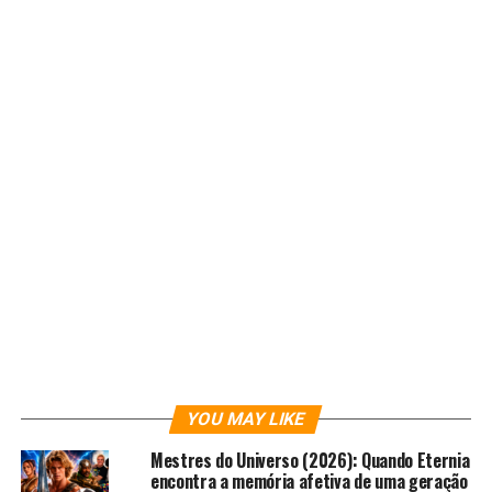
uma vez na franquia, diminuindo sua escala em história e
lançamento, com
O Predador: A Caçada
(Prey)
servindo como um prelúdio, indo diretamente para a
Hulu
– e
Star+
no Brasil. E felizmente, temos
novamente um ótimo filme desde o original.
YOU MAY LIKE
Mestres do Universo (2026): Quando Eternia
encontra a memória afetiva de uma geração
História