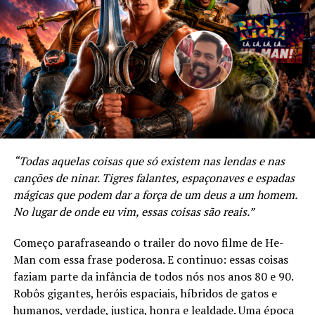
Amber Midthunder, sua personagem domina a tela com
sua performance silenciosa, mas cheia de nuances.
Amber está praticamente em todas as cenas do longa –
e quase sempre sozinha – e é muito bom ver que o
roteiro consegue aproveitar bem o seu talento de
formas diferentes. Distinto do filme original que usou
muito de força bruta dos personagens para um derrotar
o outro, aqui, a esperteza e astucia dos dois
protagonistas são o carro-chefe, onde a estratégia é a
“Todas aquelas coisas que só existem nas lendas e nas
principal arma de ambos.
canções de ninar. Tigres falantes, espaçonaves e espadas
mágicas que podem dar a força de um deus a um homem.
No lugar de onde eu vim, essas coisas são reais.”
Começo parafraseando o trailer do novo filme de He-
Man com essa frase poderosa. E continuo: essas coisas
faziam parte da infância de todos nós nos anos 80 e 90.
Robôs gigantes, heróis espaciais, híbridos de gatos e
humanos, verdade, justiça, honra e lealdade. Uma época