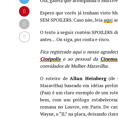
Olá, galera que acompanha o Multive
Espero que vocês já tenham visto M
SEM SPOILERS. Caso não, leia
aqui
an
O texto a seguir contém SPOILERS do 
antes… Ou siga, por conta e risco.
Fica registrado aqui o nosso agrade
Cinépolis
e ao pessoal da
Cinema
convidados de Mulher-Maravilha.
O roteiro de
Allan Heinberg
(de O
Maravilha) baseado em idéias preli
(Pan) é um claro exemplo de um rotei
bem, com um prólogo estabelecend
romana no Louvre, em Paris. De cara
Wayne, o “JL” na placa, deixando clar