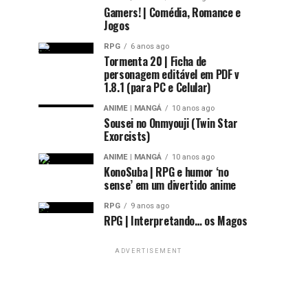
Gamers! | Comédia, Romance e
Jogos
RPG
6 anos ago
Tormenta 20 | Ficha de
personagem editável em PDF v
1.8.1 (para PC e Celular)
ANIME | MANGÁ
10 anos ago
Sousei no Onmyouji (Twin Star
Exorcists)
ANIME | MANGÁ
10 anos ago
KonoSuba | RPG e humor ‘no
sense’ em um divertido anime
RPG
9 anos ago
RPG | Interpretando… os Magos
ADVERTISEMENT