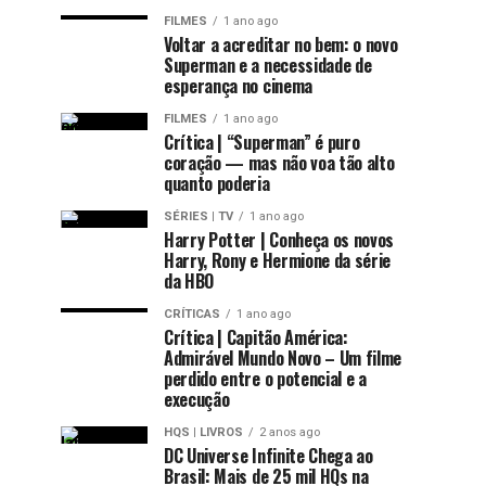
FILMES
1 ano ago
Voltar a acreditar no bem: o novo
Superman e a necessidade de
esperança no cinema
FILMES
1 ano ago
Crítica | “Superman” é puro
coração — mas não voa tão alto
quanto poderia
SÉRIES | TV
1 ano ago
Harry Potter | Conheça os novos
Harry, Rony e Hermione da série
da HBO
CRÍTICAS
1 ano ago
Crítica | Capitão América:
Admirável Mundo Novo – Um filme
perdido entre o potencial e a
execução
HQS | LIVROS
2 anos ago
DC Universe Infinite Chega ao
Brasil: Mais de 25 mil HQs na