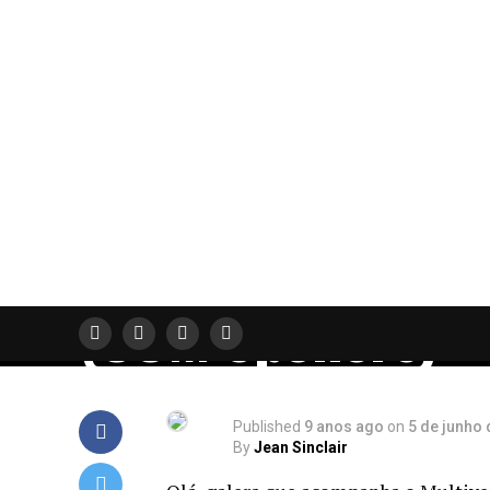
FILMES
Mulher-Maravilh
(2017) | Análise
(COM Spoilers)
Published
9 anos ago
on
5 de junho
By
Jean Sinclair