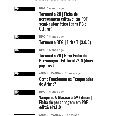
RPG
6 anos ago
Tormenta 20 | Ficha de
personagem editável em PDF
semi-automático (para PC e
Celular)
RPG
8 anos ago
Tormenta RPG | Ficha T (3.0.3)
RPG
6 anos ago
Tormenta 20 | Nova Ficha de
Personagem Editável v2.0 (duas
páginas)
ANIME | MANGÁ
11 anos ago
Como Funcionam as Temporadas
de Anime?
RPG
5 anos ago
Vampiro: A Máscara 5ª Edição |
Ficha de personagem em PDF
editável v.1.0
ANIME | MANGÁ
9 anos ago