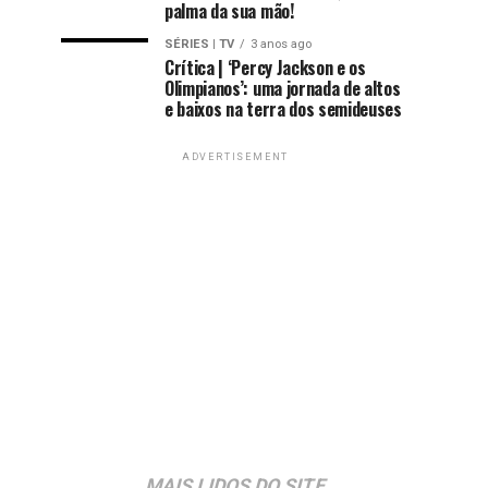
palma da sua mão!
SÉRIES | TV
3 anos ago
Crítica | ‘Percy Jackson e os
Olimpianos’: uma jornada de altos
e baixos na terra dos semideuses
ADVERTISEMENT
MAIS LIDOS DO SITE