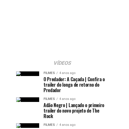
VÍDEOS
FILMES
4 anos ago
O Predador: A Caçada | Confira o
trailer do longa de retorno do
Predador
FILMES
4 anos ago
Adão Negro | Lançado o primeiro
trailer do novo projeto de The
Rock
FILMES
4 anos ago