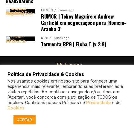
Beauxbatons
impactante “
Dance The Night
”, que levanta o astral do
longa.
FILMES
6 anos ago
RUMOR | Tobey Maguire e Andrew
Garfield em negociações para ‘Homem-
Aranha 3’
RPG
9 anos ago
Tormenta RPG | Ficha T (v 2.9)
Cleyton Kelvin
Política de Privacidade & Cookies
Estudante de Jornalismo, Natural da Lua & Mestre da Dobra
Nós usamos cookies em nosso site para fornecer uma
d’Água no calor de Fortaleza.
experiência mais relevante, lembrando suas preferências e
visitas repetidas. Ao continuar navegando e/ou clicar em
“Aceitar”, você concorda com a utilização de TODOS os
FALE CONOSCO
POLÍTICA DE COOKIES
POLÍTICA DE PRIVACIDADE
cookies. Confira as nossas Políticas de
Privacidade
e de
Cookies
.
Pontos Negativos
ACEITAR
Em uma escolha de palavras mais adequada, é melhor me
Copyright © 2015-2026 Multiversos.
Todas as imagens de filmes, séries, quadrinhos, jogos, etc. são
referir a este assunto como situações que poderiam ser
marcas registradas dos seus respectivos proprietários, utilizadas aqui