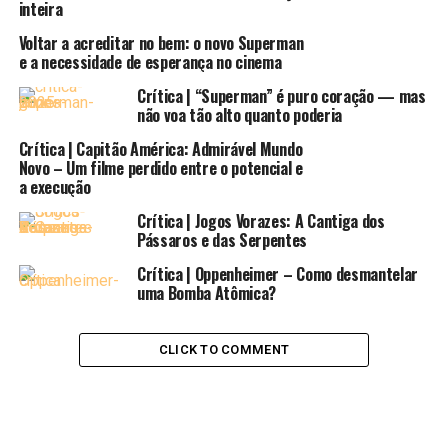
Insta
inteira
pic.twitter.com/ngaCQ0t7Is
Voltar a acreditar no bem: o novo Superman
e a necessidade de esperança no cinema
— Daniel Richtman
Crítica | “Superman” é puro coração — mas
não voa tão alto quanto poderia
#BlackLivesMatter
Crítica | Capitão América: Admirável Mundo
(@DanielRPK)
October 2,
Novo – Um filme perdido entre o potencial e
a execução
2020
Crítica | Jogos Vorazes: A Cantiga dos
Pássaros e das Serpentes
De acordo com o site
Omelete
, que chegou a
Crítica | Oppenheimer – Como desmantelar
compartilhar a publicação original em sua página, o
uma Bomba Atômica?
texto original de Jamie Foxx no seu Instagram dizia:
“
Fala pro Teioso pra gente tentar mais uma vez! Super
CLICK TO COMMENT
animado em fazer parte do próximo filme do Homem-
Aranha. Mal posso esperar pra vocês verem esse novo. E
eu não vou estar azul no próximo filme, mas sim 100%
durão
“