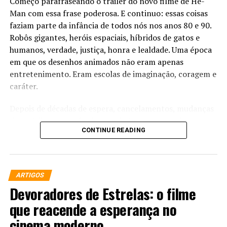
Começo parafraseando o trailer do novo filme de He-
Man com essa frase poderosa. E continuo: essas coisas
faziam parte da infância de todos nós nos anos 80 e 90.
Robôs gigantes, heróis espaciais, híbridos de gatos e
humanos, verdade, justiça, honra e lealdade. Uma época
em que os desenhos animados não eram apenas
entretenimento. Eram escolas de imaginação, coragem e
caráter.
Depois de décadas de espera, cancelamentos, mudanças
de estúdio, trocas de elenco e inúmeras tentativas
CONTINUE READING
frustradas, finalmente chegamos ao momento que
parecia impossível:
“Mestres do Universo” (2026)
está
entre nós. E não estamos falando apenas de um filme.
Estamos falando de um reencontro emocional com uma
ARTIGOS
geração inteira.
Devoradores de Estrelas: o filme
A campanha de marketing que entendeu o coração
que reacende a esperança no
dos fãs
cinema moderno