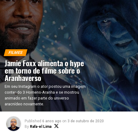
FILMES
Jamie Foxx alimenta o hype
em torno de filme sobre o
Aranhaverso
Em seu Instagram o ator postou uma imagem
contendo 3 Homens-Aranha e se mostrou
animado em fazer parte do universo
aracnídeo novamente.
Published
6 anos ago
on
3 de outubro de 2020
By
Rafa-el Lima