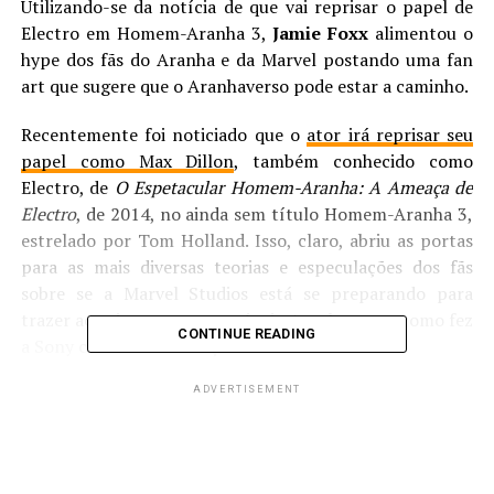
Utilizando-se da notícia de que vai reprisar o papel de
Electro em Homem-Aranha 3,
Jamie Foxx
alimentou o
hype dos fãs do Aranha e da Marvel postando uma fan
art que sugere que o Aranhaverso pode estar a caminho.
Recentemente foi noticiado que o
ator irá reprisar seu
papel como Max Dillon
, também conhecido como
Electro, de
O Espetacular Homem-Aranha: A Ameaça de
Electro
, de 2014, no ainda sem título Homem-Aranha 3,
estrelado por Tom Holland. Isso, claro, abriu as portas
para as mais diversas teorias e especulações dos fãs
sobre se a Marvel Studios está se preparando para
trazer aos cinemas o seu próprio Aranhaverso, como fez
CONTINUE READING
a Sony com a sua animação de 2018.
A Marvel Studios está em completo silêncio em relação
ADVERTISEMENT
a esta notícia, e é bem provável que continuem assim.
Em meio a uma série de notícias de elenco que incluem
Tatiana Maslany como Jennifer Walters em She-Hulk
e