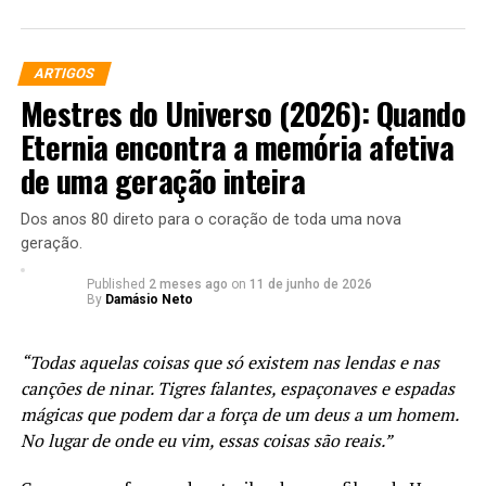
ARTIGOS
Mestres do Universo (2026): Quando
Eternia encontra a memória afetiva
de uma geração inteira
Dos anos 80 direto para o coração de toda uma nova
geração.
Published
2 meses ago
on
11 de junho de 2026
By
Damásio Neto
“Todas aquelas coisas que só existem nas lendas e nas
canções de ninar. Tigres falantes, espaçonaves e espadas
mágicas que podem dar a força de um deus a um homem.
No lugar de onde eu vim, essas coisas são reais.”
Além da publicação no seu feed, o ator ainda fez o
seguinte compartilhamento no seu story: