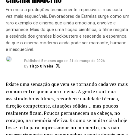
A Sony Pictures Brasil merece aplausos de pé.
Em meio a produções tecnicamente impecáveis, mas cada
vez mais esquecíveis, Devoradores de Estrelas surge como um
Enquanto muitos estúdios tentam vender nostalgia
raro exemplo de cinema que ainda emociona, envolve e
apenas como estratégia comercial, a campanha
permanece. Mais do que uma ficção científica, o filme resgata
brasileira de “Mestres do Universo” fez algo diferente:
a essência dos grandes blockbusters e reacende a esperança
ela entendeu o sentimento por trás da nostalgia.
de que o cinema moderno ainda pode ser marcante, humano
e inesquecível.
No dia 25 de maio, os protagonistas Nicholas Galitzine
(He-Man) e Camila Mendes (Teela), ao lado do diretor
Published
5 meses ago
on
21 de março de 2026
By
Tiago Oliveira
Travis Knight, desembarcaram em São Paulo para uma
das ações promocionais mais emocionantes dos últimos
anos. A Avenida Paulista foi transformada em uma
Existe uma sensação que vem se tornando cada vez mais
extensão de Eternia, com projeções gigantescas, eventos
comum entre quem ama cinema. A gente continua
para fãs, concursos de cosplay e uma celebração que
assistindo bons filmes, reconhece qualidade técnica,
Com o retorno de Foxx, os fãs estão se perguntando se
entrou para a história da cultura pop brasileira.
direção competente, atuações sólidas… mas poucos
Tobey Maguire e Andrew Garfield também repetirão
realmente ficam. Poucos permanecem na cabeça, no
seus papéis como o Homem-Aranha na sequencia. É
Mas o momento que arrepiou a espinha de quem cresceu
coração, na memória afetiva. É como se muita coisa hoje
importante notar que
Homem-Aranha 3
já tem uma
nos anos 80 foi outro.
fosse feita para impressionar no momento, mas não
conexão com o filme de Sam Raimi: o ator
J.K. Simmons
necessariamente para acompanhar a gente depois que a