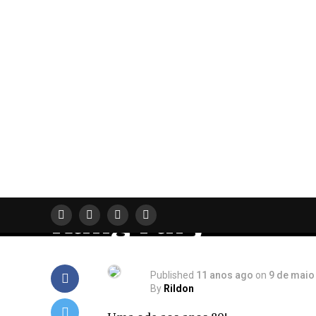
CRÍTICAS
Kung Fury
Published
11 anos ago
on
9 de maio
By
Rildon