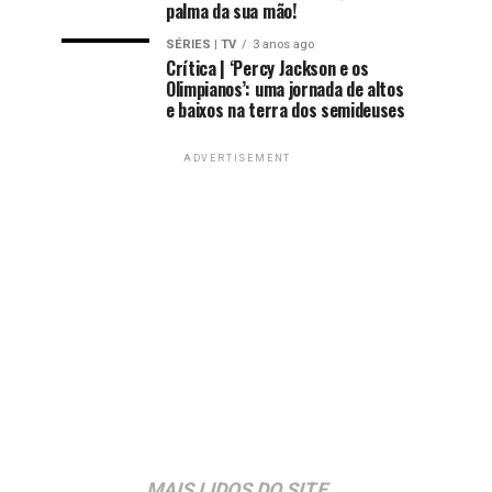
palma da sua mão!
SÉRIES | TV
3 anos ago
Crítica | ‘Percy Jackson e os
Olimpianos’: uma jornada de altos
e baixos na terra dos semideuses
ADVERTISEMENT
MAIS LIDOS DO SITE