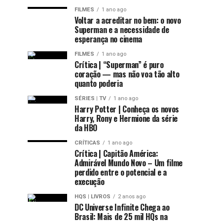
FILMES
1 ano ago
Voltar a acreditar no bem: o novo
Superman e a necessidade de
esperança no cinema
FILMES
1 ano ago
Crítica | “Superman” é puro
coração — mas não voa tão alto
quanto poderia
SÉRIES | TV
1 ano ago
Harry Potter | Conheça os novos
Harry, Rony e Hermione da série
da HBO
CRÍTICAS
1 ano ago
Crítica | Capitão América:
Admirável Mundo Novo – Um filme
perdido entre o potencial e a
execução
HQS | LIVROS
2 anos ago
DC Universe Infinite Chega ao
Brasil: Mais de 25 mil HQs na