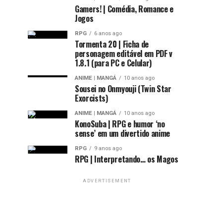
Gamers! | Comédia, Romance e
Jogos
RPG
6 anos ago
Tormenta 20 | Ficha de
personagem editável em PDF v
1.8.1 (para PC e Celular)
ANIME | MANGÁ
10 anos ago
Sousei no Onmyouji (Twin Star
Exorcists)
ANIME | MANGÁ
10 anos ago
KonoSuba | RPG e humor ‘no
sense’ em um divertido anime
RPG
9 anos ago
RPG | Interpretando… os Magos
ADVERTISEMENT