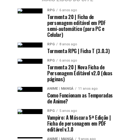
RPG
6 anos ago
Tormenta 20 | Ficha de
personagem editável em PDF
semi-automático (para PC e
Celular)
RPG
8 anos ago
Tormenta RPG | Ficha T (3.0.3)
RPG
6 anos ago
Tormenta 20 | Nova Ficha de
Personagem Editável v2.0 (duas
páginas)
ANIME | MANGÁ
11 anos ago
Como Funcionam as Temporadas
de Anime?
RPG
5 anos ago
Vampiro: A Máscara 5ª Edição |
Ficha de personagem em PDF
editável v.1.0
ANIME | MANGÁ
9 anos ago