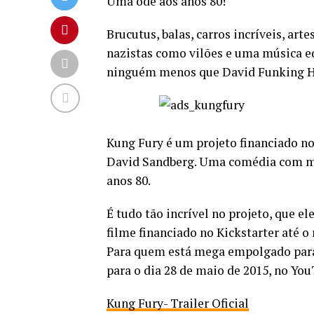
Uma ode aos anos 80!
Brucutus, balas, carros incríveis, art
nazistas como vilões e uma música ed
ninguém menos que David Funking H
Kung Fury é um projeto financiado no K
David Sandberg. Uma comédia com mui
anos 80.
É tudo tão incrível no projeto, que e
filme financiado no Kickstarter até 
Para quem está mega empolgado para 
para o dia 28 de maio de 2015, no You
Kung Fury- Trailer Oficial