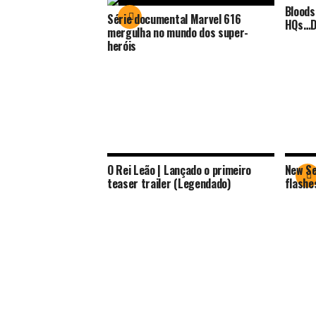
Bloods
Série documental Marvel 616
HQs…D
mergulha no mundo dos super-
heróis
O Rei Leão | Lançado o primeiro
New Se
teaser trailer (Legendado)
flashe