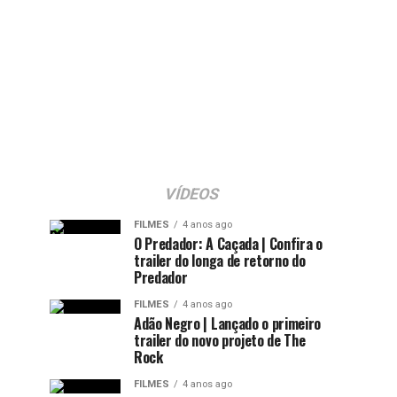
VÍDEOS
FILMES
4 anos ago
O Predador: A Caçada | Confira o
trailer do longa de retorno do
Predador
FILMES
4 anos ago
Adão Negro | Lançado o primeiro
trailer do novo projeto de The
Rock
FILMES
4 anos ago