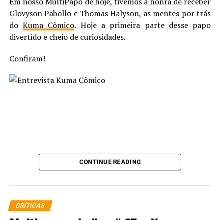
Em nosso MultiPapo de hoje, tivemos a honra de receber
Glovyson Pabollo e Thomas Halyson, as mentes por trás
do
Kuma Cômico
. Hoje a primeira parte desse papo
divertido e cheio de curiosidades.
Confiram!
CONTINUE READING
Rafa-el Lima
CRÍTICAS
Antepenúltimo filho de Krypton (segundo o último senso), 1º