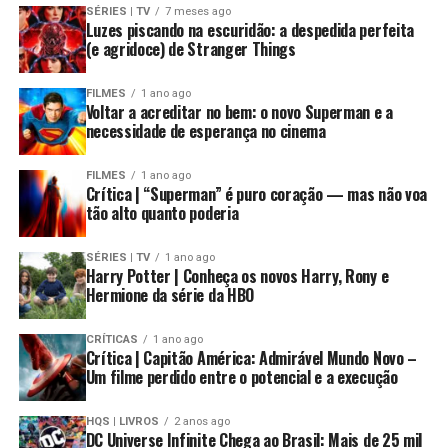
SÉRIES | TV
7 meses ago
Luzes piscando na escuridão: a despedida perfeita
(e agridoce) de Stranger Things
FILMES
1 ano ago
Voltar a acreditar no bem: o novo Superman e a
necessidade de esperança no cinema
FILMES
1 ano ago
Crítica | “Superman” é puro coração — mas não voa
tão alto quanto poderia
SÉRIES | TV
1 ano ago
Harry Potter | Conheça os novos Harry, Rony e
Hermione da série da HBO
CRÍTICAS
1 ano ago
Crítica | Capitão América: Admirável Mundo Novo –
Um filme perdido entre o potencial e a execução
HQS | LIVROS
2 anos ago
DC Universe Infinite Chega ao Brasil: Mais de 25 mil