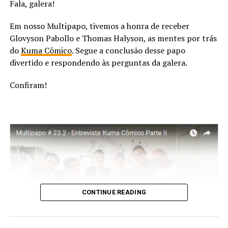
Fala, galera!
++Veja também:
Rildon Oliver
Em nosso Multipapo, tivemos a honra de receber
– Oscar 2023 | Tudo em Todo o Lugar lidera com 11
Glovyson Pabollo e Thomas Halyson, as mentes por trás
indicações a estatueta; confira lista
Participações:
do
Kuma Cômico
. Segue a conclusão desse papo
–
M3GAN | Filme da mais nova boneca assassina do
divertido e respondendo às perguntas da galera.
cinema traz terror cômico e crítica social sobre a
Damasio Neto
tecnologia
Confiram!
José Bessa
Miguel Cavalcanti
Acompanhe nossas redes sociais para mais
novidades
:
Rafael Lima
Facebook
|
Instagram
|
Twitter
|
YouTube
CONTINUE READING
Damásio Neto