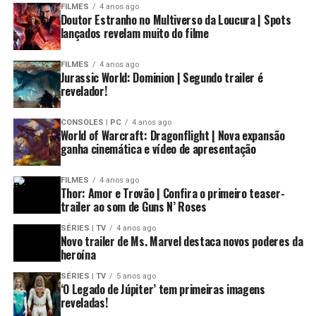
FILMES
4 anos ago
Doutor Estranho no Multiverso da Loucura | Spots
lançados revelam muito do filme
FILMES
4 anos ago
Jurassic World: Dominion | Segundo trailer é
revelador!
CONSOLES | PC
4 anos ago
World of Warcraft: Dragonflight | Nova expansão
ganha cinemática e vídeo de apresentação
FILMES
4 anos ago
Thor: Amor e Trovão | Confira o primeiro teaser-
trailer ao som de Guns N’ Roses
SÉRIES | TV
4 anos ago
Novo trailer de Ms. Marvel destaca novos poderes da
heroína
SÉRIES | TV
5 anos ago
‘O Legado de Júpiter’ tem primeiras imagens
reveladas!