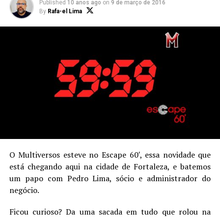
Published
10 anos ago
on
9 de março de 2016
Rildon
By
Rafa-el Lima
Comecei muito cedo a consumir cultura pop, graças a minha
Santa Avozinha que me presenteou com a edição A Espada
Selvagem de Conan N° 14. Tenho a absoluta certeza que Jack
“The King” Kirby é mais importante para o universo dos
quadrinhos que Stan “The Man” Lee. Sou fã de Star Wars, Lord
Of The Rings, Poderoso Chefão, Batman e Wolverine. Amante
de bons filmes e louco por pudim e Doritos picante.
O Multiversos esteve no Escape 60′, essa novidade que
está chegando aqui na cidade de Fortaleza, e batemos
um papo com Pedro Lima, sócio e administrador do
negócio.
Ficou curioso? Da uma sacada em tudo que rolou na