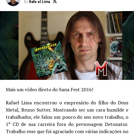
By
Rafa-el Lima
Site: http://www.escape60.com.br/
Rafa-el Lima
Antepenúltimo filho de Krypton (segundo o último senso), 1º
Mais um vídeo direto do Sana Fest 2016!
Dan em Jedi Mind Tricks e almoxarife dos “Arquivos X” nas
horas vagas.
Rafael Lima encontrou o empresário do filho do Deus
Metal, Bruno Sutter. Mostrando ser um cara humilde e
trabalhador, ele falou um pouco do seu novo trabalho, o
1° CD de sua carreira fora do personagem Detonator.
Trabalho esse que foi agraciado com várias indicações no