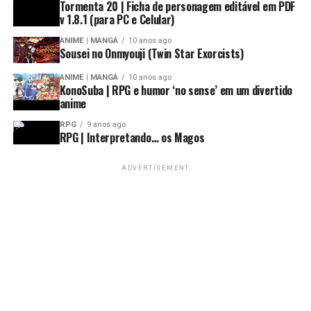
Tormenta 20 | Ficha de personagem editável em PDF
v 1.8.1 (para PC e Celular)
ANIME | MANGÁ
10 anos ago
Sousei no Onmyouji (Twin Star Exorcists)
ANIME | MANGÁ
10 anos ago
KonoSuba | RPG e humor ‘no sense’ em um divertido
anime
RPG
9 anos ago
RPG | Interpretando… os Magos
ADVERTISEMENT