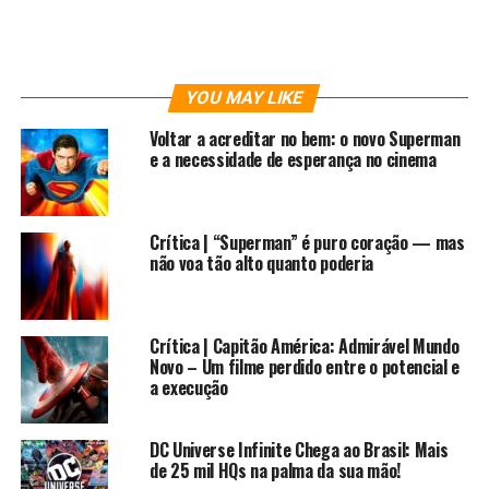
resposta, sempre me chame para jogar Euro Games em jogos de
tabuleiro. E não, não temos One Piece#1 na MMG Comics.
RELATED TOPICS:
COLUNAS
COMICS
CULTURA
YOU MAY LIKE
CULTURAPOP
DC
FORTALEZA
HQS | LIVROS
MANGÁ
MARVEL
MULTIPAPO
MULTIVERSOS
NATELA
NERD
Voltar a acreditar no bem: o novo Superman
PANINI
QUADRINHOS
e a necessidade de esperança no cinema
UP NEXT
Eu Também Vou Reclamar!
DON'T MISS
Crítica | “Superman” é puro coração — mas
Multiversos Especial – TOP 5 Dia dos Pais
não voa tão alto quanto poderia
Crítica | Capitão América: Admirável Mundo
Novo – Um filme perdido entre o potencial e
a execução
DC Universe Infinite Chega ao Brasil: Mais
de 25 mil HQs na palma da sua mão!