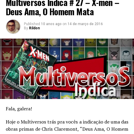
Multiversos Indica # 27 – X-men –
Dan em Jedi Mind Tricks e almoxarife dos “Arquivos X” nas
Deus Ama, O Homem Mata
horas vagas.
Published
10 anos ago
on
14 de março de 2016
By
Rildon
Fala, galera!
Hoje o Multiversos trás pra vocês a indicação de uma das
obras primas de Chris Claremont, “Deus Ama, O Homem