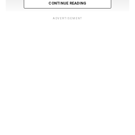
CONTINUE READING
ADVERTISEMENT
Anderson Catunda
Ex jogador da Aliança, leitor de mangás, fã das Tropas dos
espectros emocionais (com exceção do Guy Gardner), viciado
em cardgames e suas mecânicas! E se quiser um “sim” como