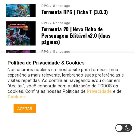
RPG
8 anos ago
Tormenta RPG | Ficha T (3.0.3)
RPG
6 anos ago
Tormenta 20 | Nova Ficha de
Personagem Editável v2.0 (duas
páginas)
RPG
5 anos ago
Vampiro: A Máscara 5ª Edição | Ficha de
personagem em PDF editável v.1.0
Política de Privacidade & Cookies
Nós usamos cookies em nosso site para fornecer uma
experiência mais relevante, lembrando suas preferências e
visitas repetidas. Ao continuar navegando e/ou clicar em
ANIME | MANGÁ
9 anos ago
Gamers! | Comédia, Romance e Jogos
“Aceitar”, você concorda com a utilização de TODOS os
cookies. Confira as nossas Políticas de
Privacidade
e de
Cookies
.
RPG
6 anos ago
Tormenta 20 | Ficha de personagem
ACEITAR
editável em PDF v 1.8.1 (para PC e
Celular)
SHARE
TWEET
RPG
9 anos ago