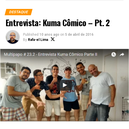
DESTAQUE
Entrevista: Kuma Cômico – Pt. 2
Published
10 anos ago
on
5 de abril de 2016
By
Rafa-el Lima
O primeiro Podcast do Multiversos está no ar, é o
Multcast. E para primeiro episódio, não podia ser
diferente. Com a nova temporada chegando, o
Multiversos traz para vocês um papo divertido, cheio de
informações, teorias e muitas gargalhadas de Game of
Thrones. A saga de George Martin nesse papo maluco
com Rafael Lima, Damásio Neto, José Bessa, Miguel
Cavalcanti e Rildon Oliver. Fiquem com a primeira parte
do nosso Multcast.
Apresentação: