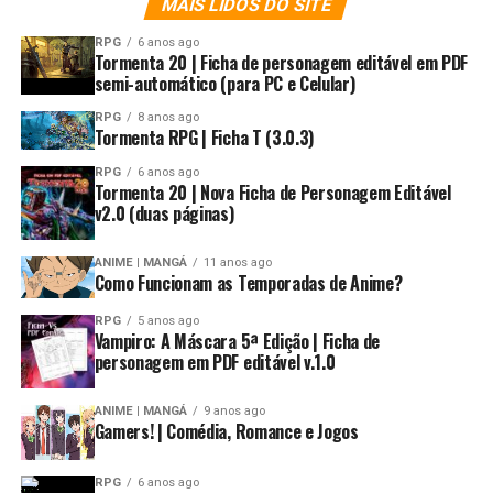
MAIS LIDOS DO SITE
RPG
6 anos ago
Tormenta 20 | Ficha de personagem editável em PDF
semi-automático (para PC e Celular)
RPG
8 anos ago
Tormenta RPG | Ficha T (3.0.3)
RPG
6 anos ago
Tormenta 20 | Nova Ficha de Personagem Editável
v2.0 (duas páginas)
ANIME | MANGÁ
11 anos ago
Como Funcionam as Temporadas de Anime?
RPG
5 anos ago
Vampiro: A Máscara 5ª Edição | Ficha de
personagem em PDF editável v.1.0
ANIME | MANGÁ
9 anos ago
Gamers! | Comédia, Romance e Jogos
RPG
6 anos ago