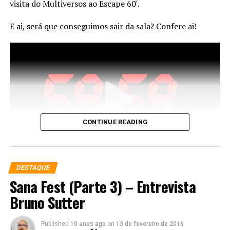
visita do Multiversos ao Escape 60′.
E ai, será que conseguimos sair da sala? Confere ai!
CONTINUE READING
DESTAQUE
Sana Fest (Parte 3) – Entrevista
Bruno Sutter
Página Facebook:
http://www.facebook.com/pages/Escape-60-
Fortaleza/1685105681772052?fref=ts
Published
10 anos ago
on
13 de fevereiro de 2016