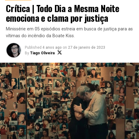
Crítica | Todo Dia a Mesma Noite
emociona e clama por justiça
Minissérie em 05 episódios estreia em busca de justiça para as
vítimas do incêndio da Boate Kiss.
Published
4 anos ago
on
27 de janeiro de 2023
By
Tiago Oliveira