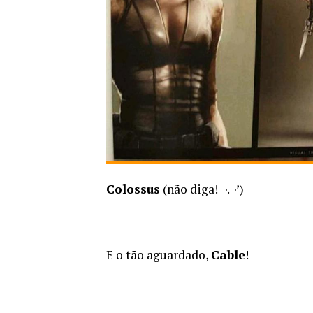
Colossus
(não diga! ¬.¬’)
E o tão aguardado,
Cable
!