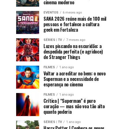
cinema moderno
EVENTOS
6 meses ago
SANA 2026 reúne mais de 100 mil
pessoas e fortalece a cultura
geek em Fortaleza
SÉRIES | TV
7 meses ago
Luzes piscando na escuridão: a
despedida perfeita (e agridoce)
de Stranger Things
FILMES
1 ano ago
Voltar a acreditar no bem: o novo
Superman e a necessidade de
esperança no cinema
FILMES
1 ano ago
Crítica | “Superman” é puro
coração — mas não voa tão alto
quanto poderia
SÉRIES | TV
1 ano ago
Harry Potter | Conheça os novos