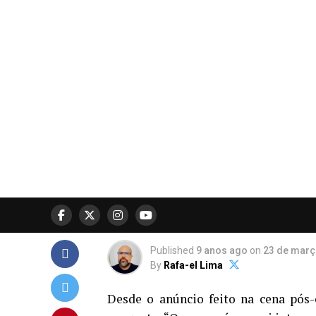
Published
9 anos ago
on
23 de març
By
Rafa-el Lima
Desde o anúncio feito na cena pós-