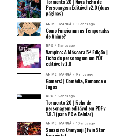
Tormenta 20 | Nova Ficha de
Personagem Editável v2.0 (duas
páginas)
ANIME | MANGÁ
11 anos ago
Como Funcionam as Temporadas
de Anime?
RPG
5 anos ago
Vampiro: A Máscara 5ª Edição |
Ficha de personagem em PDF
editável v.1.0
ANIME | MANGÁ
9 anos ago
Gamers! | Comédia, Romance e
Jogos
RPG
6 anos ago
Tormenta 20 | Ficha de
personagem editável em PDF v
1.8.1 (para PC e Celular)
ANIME | MANGÁ
10 anos ago
Sousei no Onmyouji (Twin Star
Exorcists)