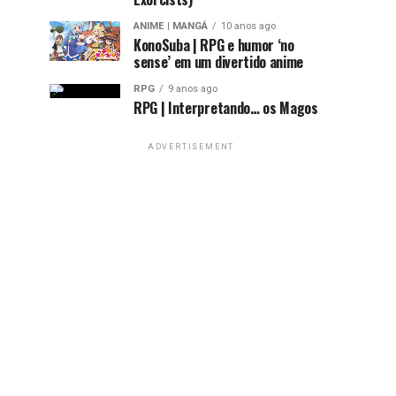
ANIME | MANGÁ
10 anos ago
KonoSuba | RPG e humor ‘no
sense’ em um divertido anime
RPG
9 anos ago
RPG | Interpretando… os Magos
ADVERTISEMENT