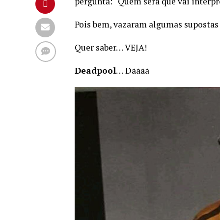
pergunta: “Quem será que vai interpr
Pois bem, vazaram algumas supostas 
Quer saber… VEJA!
Deadpool
… Dãããã