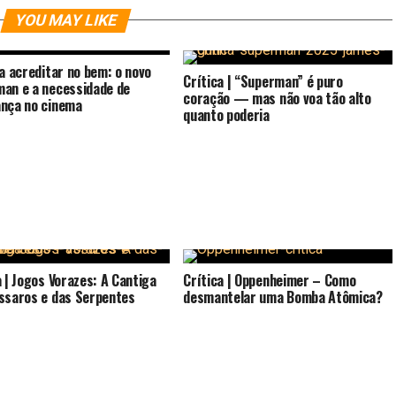
YOU MAY LIKE
 a acreditar no bem: o novo
Crítica | “Superman” é puro
an e a necessidade de
coração — mas não voa tão alto
nça no cinema
quanto poderia
a | Jogos Vorazes: A Cantiga
Crítica | Oppenheimer – Como
ssaros e das Serpentes
desmantelar uma Bomba Atômica?