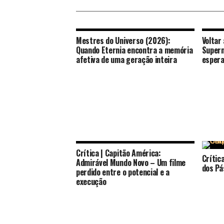
Mestres do Universo (2026):
Voltar
Quando Eternia encontra a memória
Superm
afetiva de uma geração inteira
espera
Crítica | Capitão América:
Crític
Admirável Mundo Novo – Um filme
dos Pá
perdido entre o potencial e a
execução