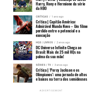
Harry, Rony e Hermione da série
da HBO
CRÍTICAS
1 ano ago
Crítica | Capitão América:
Admirável Mundo Novo – Um filme
perdido entre o potencial e a
execução
HQS | LIVROS
2 anos ago
DC Universe Infinite Chega ao
Brasil: Mais de 25 mil HQs na
palma da sua mão!
SÉRIES | TV
3 anos ago
Crítica | ‘Percy Jackson e os
Olimpianos’: uma jornada de altos
e baixos na terra dos semideuses
ADVERTISEMENT