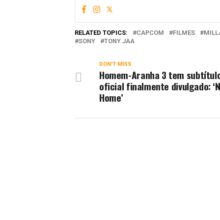
RELATED TOPICS:
CAPCOM
FILMES
MILL
SONY
TONY JAA
DON'T MISS
Homem-Aranha 3 tem subtítul
oficial finalmente divulgado: ‘
Home’