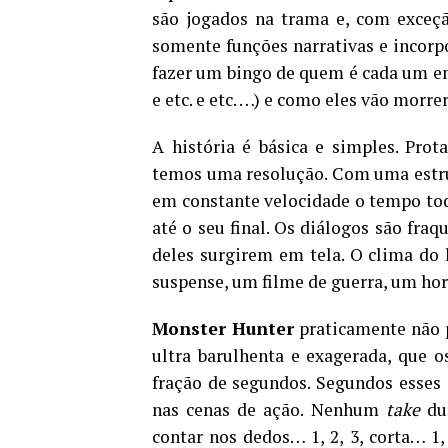
são jogados na trama e, com exceçã
somente funções narrativas e incorp
fazer um bingo de quem é cada um em t
e etc. e etc. …) e como eles vão morrer
A história é básica e simples. Prot
temos uma resolução. Com uma estrut
em constante velocidade o tempo tod
até o seu final. Os diálogos são fra
deles surgirem em tela. O clima do
suspense, um filme de guerra, um hor
Monster Hunter
praticamente não p
ultra barulhenta e exagerada, que o
fração de segundos. Segundos esses 
nas cenas de ação. Nenhum
take
dur
contar nos dedos… 1, 2, 3, corta… 1, 