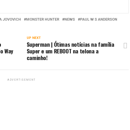
A JOVOVICH
MONSTER HUNTER
NEWS
PAUL W S ANDERSON
UP NEXT
o
Superman | Ótimas notícias na família
No Way
Super e um REBOOT na telona a
caminho!
ADVERTISEMENT