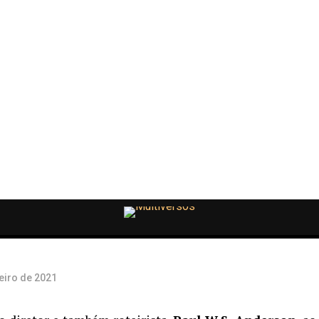
os
Milla
es e
eiro de 2021