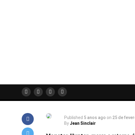
Monster Hunter |
Milla Jovovich de
volta ao mundo d
videogames!
Em mais uma adaptação de um jogo da Capcom, 
Jovovich e Tony Jaa enfrentam monstros gigant
mortais.
Published
5 anos ago
on
25 de fever
By
Jean Sinclair