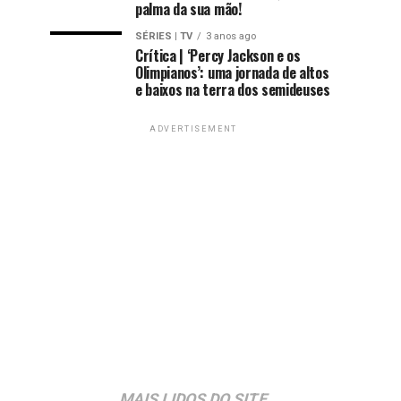
palma da sua mão!
SÉRIES | TV
3 anos ago
Crítica | ‘Percy Jackson e os
Olimpianos’: uma jornada de altos
e baixos na terra dos semideuses
ADVERTISEMENT
MAIS LIDOS DO SITE