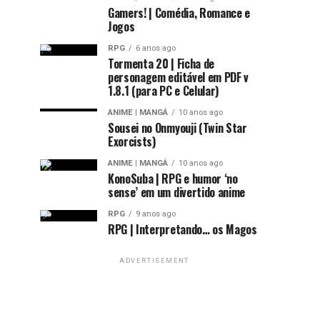
Gamers! | Comédia, Romance e
Jogos
RPG
6 anos ago
Tormenta 20 | Ficha de
personagem editável em PDF v
1.8.1 (para PC e Celular)
ANIME | MANGÁ
10 anos ago
Sousei no Onmyouji (Twin Star
Exorcists)
ANIME | MANGÁ
10 anos ago
KonoSuba | RPG e humor ‘no
sense’ em um divertido anime
RPG
9 anos ago
RPG | Interpretando… os Magos
ADVERTISEMENT