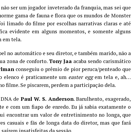
 não ser um jogador inveterado da franquia, mas sei que
norme gama de fauna e flora que os mundos de Monster
i limado do filme por escolhas narrativas claras e até
fica evidente em alguns momentos, e somente alguns
 em tela.
apel no automático e seu diretor, e também marido, não a
ua zona de conforto.
Tony Jaa
acaba sendo carismático
rlman
conseguiu o prêmio de pior peruca/penteado que
do elenco é praticamente um
easter egg
em tela e, ah…
no filme. Se piscarem, perdem a participação dela.
o DNA de
Paul W. S. Anderson
. Barulhento, exagerado,
te e com um fiapo de enredo. Eu já sabia exatamente o
gui encontrar um valor de entretinimento no longa, que
s casuais e fãs de longa data do diretor, mas que fará
 saírem insatisfeitas da sessão.