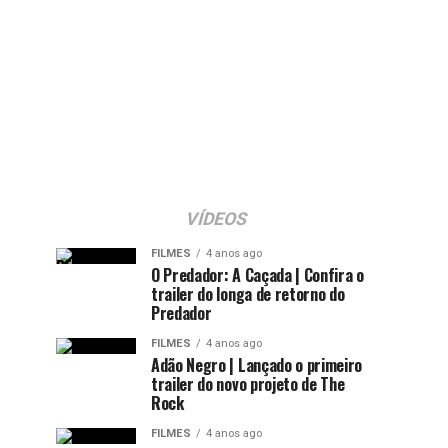
VÍDEOS
FILMES
4 anos ago
O Predador: A Caçada | Confira o
trailer do longa de retorno do
Predador
FILMES
4 anos ago
Adão Negro | Lançado o primeiro
trailer do novo projeto de The
Rock
FILMES
4 anos ago