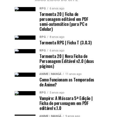
RPG
6 anos ago
Tormenta 20 | Ficha de
personagem editável em PDF
semi-automático (para PC e
Celular)
RPG
8 anos ago
Tormenta RPG | Ficha T (3.0.3)
RPG
6 anos ago
Tormenta 20 | Nova Ficha de
Personagem Editável v2.0 (duas
páginas)
ANIME | MANGÁ
11 anos ago
Como Funcionam as Temporadas
de Anime?
RPG
5 anos ago
Vampiro: A Máscara 5ª Edição |
Ficha de personagem em PDF
editável v.1.0
ANIME | MANGÁ
9 anos ago