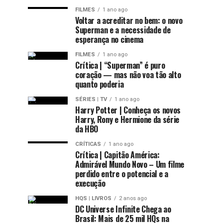
FILMES
1 ano ago
Voltar a acreditar no bem: o novo
Superman e a necessidade de
esperança no cinema
FILMES
1 ano ago
Crítica | “Superman” é puro
coração — mas não voa tão alto
quanto poderia
SÉRIES | TV
1 ano ago
Harry Potter | Conheça os novos
Harry, Rony e Hermione da série
da HBO
CRÍTICAS
1 ano ago
Crítica | Capitão América:
Admirável Mundo Novo – Um filme
perdido entre o potencial e a
execução
HQS | LIVROS
2 anos ago
DC Universe Infinite Chega ao
Brasil: Mais de 25 mil HQs na