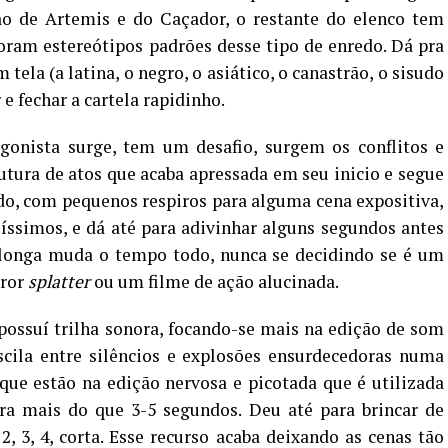
o de Artemis e do Caçador, o restante do elenco tem
oram estereótipos padrões desse tipo de enredo. Dá pra
ela (a latina, o negro, o asiático, o canastrão, o sisudo
 e fechar a cartela rapidinho.
agonista surge, tem um desafio, surgem os conflitos e
ura de atos que acaba apressada em seu inicio e segue
o, com pequenos respiros para alguma cena expositiva,
quíssimos, e dá até para adivinhar alguns segundos antes
 longa muda o tempo todo, nunca se decidindo se é um
ror
splatter
ou um filme de ação alucinada.
ossuí trilha sonora, focando-se mais na edição de som
scila entre silêncios e explosões ensurdecedoras numa
que estão na edição nervosa e picotada que é utilizada
a mais do que 3-5 segundos. Deu até para brincar de
2, 3, 4, corta. Esse recurso acaba deixando as cenas tão