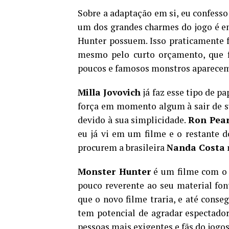
Sobre a adaptação em si, eu confesso
um dos grandes charmes do jogo é e
Hunter possuem. Isso praticamente fo
mesmo pelo curto orçamento, que 
poucos e famosos monstros aparecem
Milla Jovovich
já faz esse tipo de p
força em momento algum à sair de s
devido à sua simplicidade.
Ron Pea
eu já vi em um filme e o restante 
procurem a brasileira
Nanda Costa
Monster Hunter
é um filme com 
pouco reverente ao seu material fon
que o novo filme traria, e até conse
tem potencial de agradar espectadore
pessoas mais exigentes e fãs do jogos