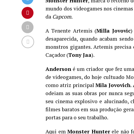
Monster Hunter
, marca o retorno 
mundo dos videogames nos cinemas e
da
Capcom.
A Tenente Artemis (
Milla Jovovic
)
desaparecida, quando acabam sendo
monstros gigantes. Artemis precisa
Caçador (
Tony Jaa
).
Anderson
é um criador que fez uma
de videogames, do hoje cultuado Mort
como atriz principal
Mila Jovovich
.
odeiam as suas obras por nunca seg
seu cinema explosivo e alucinado, ch
filmes baratos em sua produção gera
portas para o seu trabalho.
Aqui em
Monster Hunter
ele não f