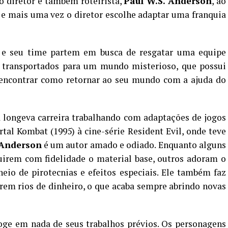
do diretor e também roteirista,
Paul W.S. Anderson
, ao
 mais uma vez o diretor escolhe adaptar uma franquia
 e seu time partem em busca de resgatar uma equipe
 transportados para um mundo misterioso, que possui
 encontrar como retornar ao seu mundo com a ajuda do
 longeva carreira trabalhando com adaptações de jogos
al Kombat (1995) à cine-série Resident Evil, onde teve
Anderson
é um autor amado e odiado. Enquanto alguns
uirem com fidelidade o material base, outros adoram o
eio de pirotecnias e efeitos especiais. Ele também faz
rem rios de dinheiro, o que acaba sempre abrindo novas
oge em nada de seus trabalhos prévios. Os personagens