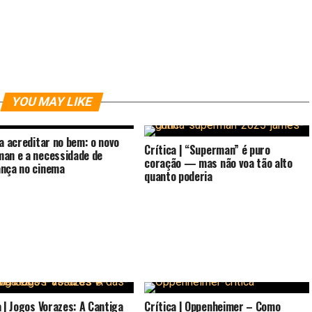
YOU MAY LIKE
 a acreditar no bem: o novo
Crítica | “Superman” é puro
an e a necessidade de
coração — mas não voa tão alto
nça no cinema
quanto poderia
a | Jogos Vorazes: A Cantiga
Crítica | Oppenheimer – Como