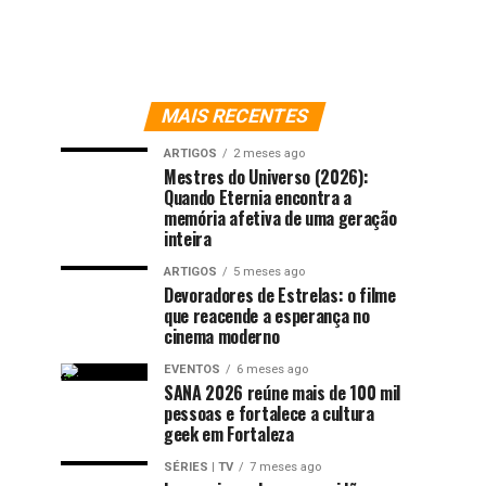
MAIS RECENTES
ARTIGOS
2 meses ago
Mestres do Universo (2026):
Quando Eternia encontra a
memória afetiva de uma geração
inteira
ARTIGOS
5 meses ago
Devoradores de Estrelas: o filme
que reacende a esperança no
cinema moderno
EVENTOS
6 meses ago
SANA 2026 reúne mais de 100 mil
pessoas e fortalece a cultura
geek em Fortaleza
SÉRIES | TV
7 meses ago