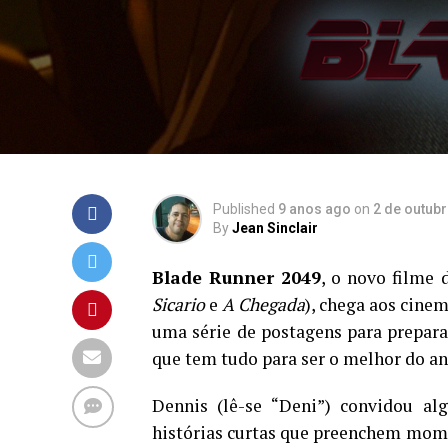
Published
9 anos ago
on
2 de outub
By
Jean Sinclair
Blade Runner 2049
, o novo filme
Sicario
e
A Chegada
), chega aos cine
uma série de postagens para prepar
que tem tudo para ser o melhor do an
Dennis (lê-se “Deni”) convidou alg
histórias curtas que preenchem momen