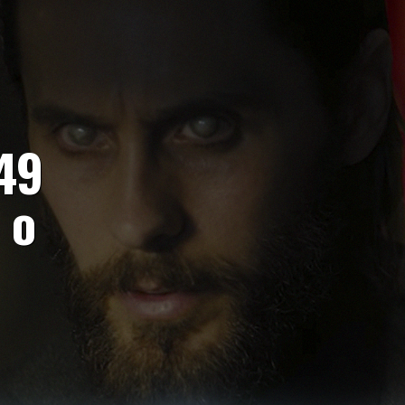
49
 o