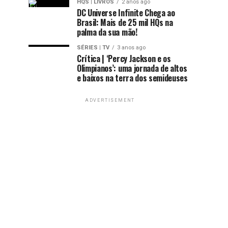
HQS | LIVROS
2 anos ago
DC Universe Infinite Chega ao
Brasil: Mais de 25 mil HQs na
palma da sua mão!
SÉRIES | TV
3 anos ago
Crítica | ‘Percy Jackson e os
Olimpianos’: uma jornada de altos
e baixos na terra dos semideuses
ADVERTISEMENT