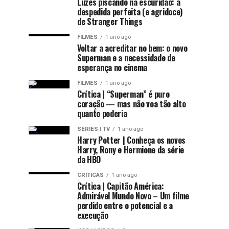
Luzes piscando na escuridão: a
despedida perfeita (e agridoce)
de Stranger Things
FILMES
1 ano ago
Voltar a acreditar no bem: o novo
Superman e a necessidade de
esperança no cinema
FILMES
1 ano ago
Crítica | “Superman” é puro
coração — mas não voa tão alto
quanto poderia
SÉRIES | TV
1 ano ago
Harry Potter | Conheça os novos
Harry, Rony e Hermione da série
da HBO
CRÍTICAS
1 ano ago
Crítica | Capitão América:
Admirável Mundo Novo – Um filme
perdido entre o potencial e a
execução