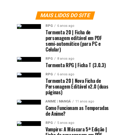
MAIS LIDOS DO SITE
RPG
6 anos ago
Tormenta 20 | Ficha de
personagem editável em PDF
semi-automático (para PC e
Celular)
RPG
8 anos ago
Tormenta RPG | Ficha T (3.0.3)
RPG
6 anos ago
Tormenta 20 | Nova Ficha de
Personagem Editável v2.0 (duas
páginas)
ANIME | MANGÁ
11 anos ago
Como Funcionam as Temporadas
de Anime?
RPG
5 anos ago
Vampiro: A Máscara 5ª Edição |