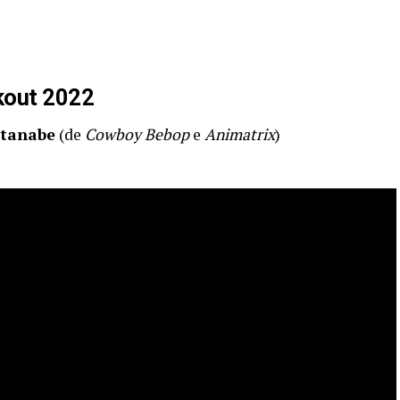
kout 2022
atanabe
(de
Cowboy Bebop
e
Animatrix
)