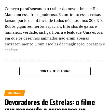
DON'T MISS
Um Espião Animal | Voando para salvar o mundo!
Começo parafraseando o trailer do novo filme de He-
Man com essa frase poderosa. E continuo: essas coisas
faziam parte da infância de todos nós nos anos 80 e 90.
Robôs gigantes, heróis espaciais, híbridos de gatos e
humanos, verdade, justiça, honra e lealdade. Uma época
em que os desenhos animados não eram apenas
entretenimento. Eram escolas de imaginação, coragem e
caráter.
Depois de décadas de espera, cancelamentos, mudanças
de estúdio, trocas de elenco e inúmeras tentativas
CONTINUE READING
frustradas, finalmente chegamos ao momento que
parecia impossível:
“Mestres do Universo” (2026)
está
entre nós. E não estamos falando apenas de um filme.
Estamos falando de um reencontro emocional com uma
ARTIGOS
geração inteira.
Devoradores de Estrelas: o filme
A campanha de marketing que entendeu o coração
que reacende a esperança no