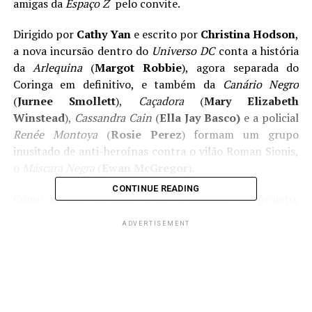
amigas da
Espaço Z
pelo convite.
Dirigido por
Cathy Yan
e escrito por
Christina Hodson
,
a nova incursão dentro do
Universo DC
conta a história
da
Arlequina
(
Margot Robbie
), agora separada do
Coringa em definitivo, e também da
Canário Negro
(
Jurnee Smollett
),
Caçadora
(
Mary Elizabeth
Winstead
),
Cassandra Cain
(
Ella Jay Basco)
e a policial
Renée Montoya
(
Rosie Perez
) formam um grupo
inusitado de anti-heroínas contra o vilão Roman Sionis,
o
Máscara Negra
(
Ewan McGregor
).
CONTINUE READING
Como já tava na cara desde o anúncio do projeto,
Margot Robbie
é a grande estrela do filme. A sua
ADVERTISEMENT
Arlequina
brilha tão forte e é de força magnética tão
grande que não dá para desgrudar os olhos dela quando
a personagem entra em cena. Margot ri, chora, grita,
espanca, apanha, salta e nunca para um instante sequer
em tela, transmitindo a hiperatividade da
Arlequina
à