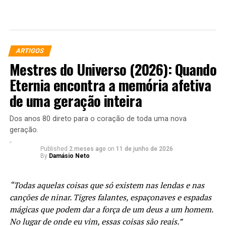
Jean Sinclair
Nascido em Fortaleza, trabalha profissionalmente com
quadrinhos e ilustração desde 2005, quando começou a vender
seus trabalhos pela Internet em sites de vendas como o E-Bay.
ARTIGOS
Trabalhou para editoras norte-americanas, ministrou aulas de
Mestres do Universo (2026): Quando
desenho e quadrinhos, e vem participando de diversos eventos
Eternia encontra a memória afetiva
nos Artists’ Alleys e em painéis sobre cultura pop, quadrinhos e
artigos/notícias para o site do Dínamo Studios, do artista
de uma geração inteira
Daniel HDR.
Dos anos 80 direto para o coração de toda uma nova
geração.
Published
2 meses ago
on
11 de junho de 2026
RELATED TOPICS:
ARLEQUINA
AVES DE RAPINA
By
Damásio Neto
BIRDS OF PREY
DC
DC COMICS
DC UNIVERSE
DCCOMICS
DCU
FILMES
HARLEY QUINN
MARGOT ROBBIE
NEWS
WARNER
WARNER BROS.
“Todas aquelas coisas que só existem nas lendas e nas
canções de ninar. Tigres falantes, espaçonaves e espadas
UP NEXT
O Grito (2020) | Um defunto que devia ter ficado na
mágicas que podem dar a força de um deus a um homem.
cova!
No lugar de onde eu vim, essas coisas são reais.”