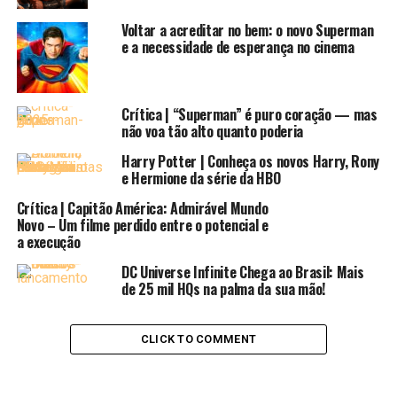
Messina
soube dosar bem um misto de dominado e de
dominador nas entrelinhas desse casal.
Voltar a acreditar no bem: o novo Superman
e a necessidade de esperança no cinema
Hodson
acertou em criar um roteiro cheio de idas e
vindas. Isso acaba refletindo muito bem a mente maluca
da
Arlequina
, que é a nossa narradora da história, com
Crítica | “Superman” é puro coração — mas
um divertido trabalho de narração em off. Isso trouxe
não voa tão alto quanto poderia
agilidade na narrativa dos dois primeiros atos e também
Harry Potter | Conheça os novos Harry, Rony
ajudou na hora de apresentar os muitos personagens do
e Hermione da série da HBO
filme de forma clara, e isso também ajudou a criar
Crítica | Capitão América: Admirável Mundo
diálogos rápidos e diretos e sem muita enrolação.
Novo – Um filme perdido entre o potencial e
a execução
Na parte técnica, a adição da equipe de
Chad Stahelski
DC Universe Infinite Chega ao Brasil: Mais
(
‘Matrix’
e
‘John Wick’
) nas partes de ação fez toda a
de 25 mil HQs na palma da sua mão!
diferença, tornando os momentos de luta excelentes e
muito bem coreografados e apresentados em tela. Outro
ponto forte é o design de produção trazido por
K.K.
CLICK TO COMMENT
Barrett
, que soube criar das ruas sujonas às pirações
como o apartamento da Harley. O filme sabe utilizar