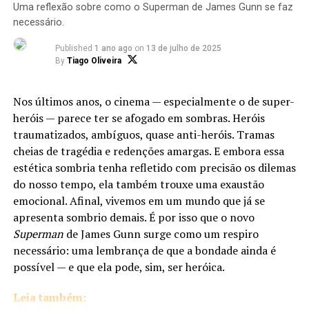
pode ser.
plástico, dos vilões imaginários e dos sonhos que
Uma reflexão sobre como o Superman de James Gunn se faz
pareciam maiores do que o mundo.
necessário.
Published
1 ano ago
on
13 de julho de 2025
Aliás, um relato emocionante de um influenciador
By
Tiago Oliveira
presente no evento viralizou nas redes sociais. Ele
confessou ter chorado ao assistir ao elenco cantando
Nos últimos anos, o cinema — especialmente o de super-
com o Trem da Alegria, lembrando do irmão falecido e
heróis — parece ter se afogado em sombras. Heróis
de tudo o que os anos 80 representaram em sua vida.
traumatizados, ambíguos, quase anti-heróis. Tramas
Segundo ele, “quem viveu essa década nunca mais vai
cheias de tragédia e redenções amargas. E embora essa
esquecer”.
estética sombria tenha refletido com precisão os dilemas
O retorno de Garcia Jr.: a voz que também faz parte
do nosso tempo, ela também trouxe uma exaustão
da lenda
emocional. Afinal, vivemos em um mundo que já se
Não estamos falando de um filme perfeito. Ele tem
apresenta sombrio demais. É por isso que o novo
cortes questionáveis, simplificações, principalmente
Se existia algo capaz de aumentar ainda mais a emoção
Superman
de James Gunn surge como um respiro
quando comparado ao livro. Algumas escolhas podem
dos fãs brasileiros, era o retorno de Garcia Jr.
necessário: uma lembrança de que a bondade ainda é
incomodar quem conhece a obra original. Mas,
possível — e que ela pode, sim, ser heróica.
curiosamente, nada disso impede o filme de funcionar.
Para quem cresceu assistindo ao desenho original, a voz
Porque o que ele entrega vai além da fidelidade ou da
de He-Man não pertence apenas ao personagem. Ela faz
Leia também:
perfeição técnica: ele entrega experiência. E isso é algo