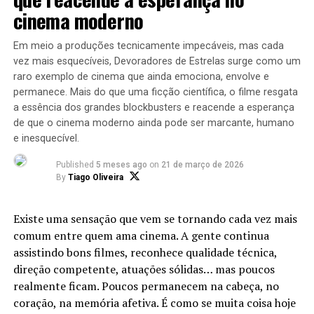
dos fãs
cinema moderno
A Sony Pictures Brasil merece aplausos de pé.
Em meio a produções tecnicamente impecáveis, mas cada
vez mais esquecíveis, Devoradores de Estrelas surge como um
Enquanto muitos estúdios tentam vender nostalgia
raro exemplo de cinema que ainda emociona, envolve e
apenas como estratégia comercial, a campanha
permanece. Mais do que uma ficção científica, o filme resgata
brasileira de “Mestres do Universo” fez algo diferente:
a essência dos grandes blockbusters e reacende a esperança
ela entendeu o sentimento por trás da nostalgia.
de que o cinema moderno ainda pode ser marcante, humano
e inesquecível.
No dia 25 de maio, os protagonistas Nicholas Galitzine
(He-Man) e Camila Mendes (Teela), ao lado do diretor
Published
5 meses ago
on
21 de março de 2026
By
Tiago Oliveira
Travis Knight, desembarcaram em São Paulo para uma
das ações promocionais mais emocionantes dos últimos
anos. A Avenida Paulista foi transformada em uma
Existe uma sensação que vem se tornando cada vez mais
extensão de Eternia, com projeções gigantescas, eventos
comum entre quem ama cinema. A gente continua
para fãs, concursos de cosplay e uma celebração que
assistindo bons filmes, reconhece qualidade técnica,
entrou para a história da cultura pop brasileira.
direção competente, atuações sólidas… mas poucos
realmente ficam. Poucos permanecem na cabeça, no
Mas o momento que arrepiou a espinha de quem cresceu
coração, na memória afetiva. É como se muita coisa hoje