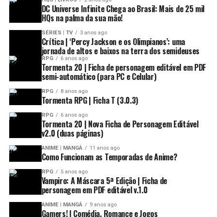
DC Universe Infinite Chega ao Brasil: Mais de 25 mil
HQs na palma da sua mão!
SÉRIES | TV
3 anos ago
Crítica | ‘Percy Jackson e os Olimpianos’: uma
jornada de altos e baixos na terra dos semideuses
RPG
6 anos ago
Tormenta 20 | Ficha de personagem editável em PDF
semi-automático (para PC e Celular)
RPG
8 anos ago
Tormenta RPG | Ficha T (3.0.3)
RPG
6 anos ago
Tormenta 20 | Nova Ficha de Personagem Editável
v2.0 (duas páginas)
ANIME | MANGÁ
11 anos ago
Como Funcionam as Temporadas de Anime?
RPG
5 anos ago
Vampiro: A Máscara 5ª Edição | Ficha de
personagem em PDF editável v.1.0
ANIME | MANGÁ
9 anos ago
Gamers! | Comédia, Romance e Jogos