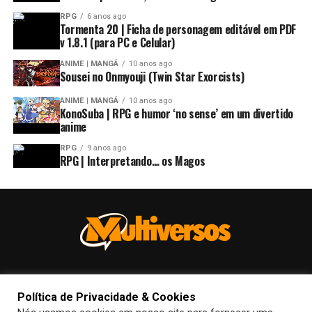
RPG
6 anos ago
Tormenta 20 | Ficha de personagem editável em PDF
v 1.8.1 (para PC e Celular)
ANIME | MANGÁ
10 anos ago
Sousei no Onmyouji (Twin Star Exorcists)
ANIME | MANGÁ
10 anos ago
KonoSuba | RPG e humor ‘no sense’ em um divertido
anime
RPG
9 anos ago
RPG | Interpretando… os Magos
Política de Privacidade & Cookies