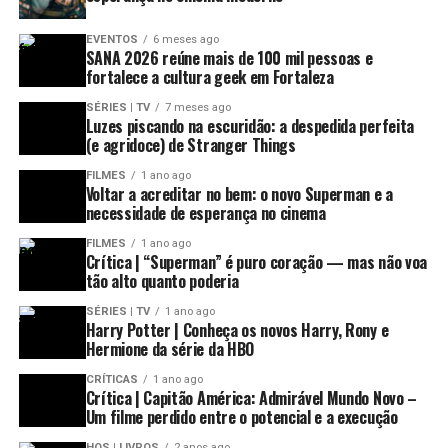
EVENTOS
6 meses ago
SANA 2026 reúne mais de 100 mil pessoas e
fortalece a cultura geek em Fortaleza
SÉRIES | TV
7 meses ago
Luzes piscando na escuridão: a despedida perfeita
(e agridoce) de Stranger Things
FILMES
1 ano ago
Voltar a acreditar no bem: o novo Superman e a
necessidade de esperança no cinema
FILMES
1 ano ago
Crítica | “Superman” é puro coração — mas não voa
tão alto quanto poderia
SÉRIES | TV
1 ano ago
Harry Potter | Conheça os novos Harry, Rony e
Hermione da série da HBO
CRÍTICAS
1 ano ago
Crítica | Capitão América: Admirável Mundo Novo –
Um filme perdido entre o potencial e a execução
HQS | LIVROS
2 anos ago