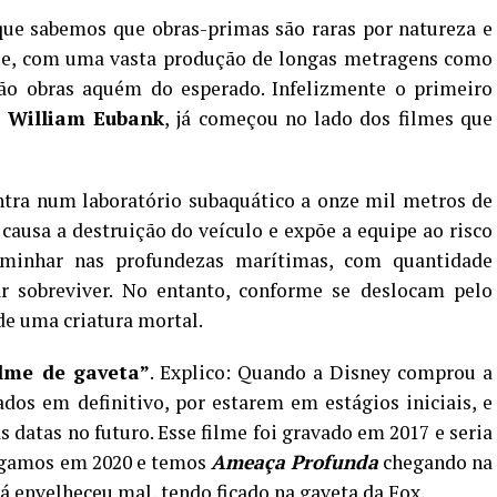
que sabemos que obras-primas são raras por natureza e
rque, com uma vasta produção de longas metragens como
o obras aquém do esperado. Infelizmente o primeiro
e
William Eubank
, já começou no lado dos filmes que
tra num laboratório subaquático a onze mil metros de
ausa a destruição do veículo e expõe a equipe ao risco
aminhar nas profundezas marítimas, com quantidade
tar sobreviver. No entanto, conforme se deslocam pelo
de uma criatura mortal.
lme de gaveta”
. Explico: Quando a Disney comprou a
dos em definitivo, por estarem em estágios iniciais, e
 datas no futuro. Esse filme foi gravado em 2017 e seria
egamos em 2020 e temos
Ameaça Profunda
chegando na
á envelheceu mal, tendo ficado na gaveta da Fox.