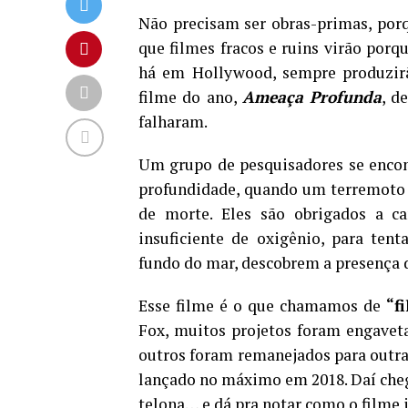
Não precisam ser obras-primas, por
que filmes fracos e ruins virão po
há em Hollywood, sempre produzirã
filme do ano,
Ameaça Profunda
, d
falharam.
Um grupo de pesquisadores se encon
profundidade, quando um terremoto c
de morte. Eles são obrigados a c
insuficiente de oxigênio, para ten
fundo do mar, descobrem a presença 
Esse filme é o que chamamos de
“fi
Fox, muitos projetos foram engaveta
outros foram remanejados para outras
lançado no máximo em 2018. Daí ch
telona… e dá pra notar como o filme j