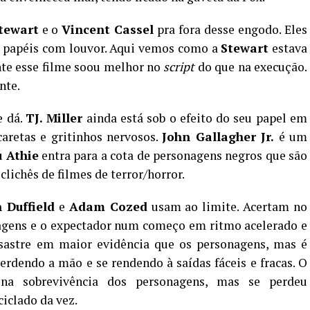
tewart
e o
Vincent Cassel
pra fora desse engodo. Eles
 papéis com louvor. Aqui vemos como a
Stewart
estava
te esse filme soou melhor no
script
do que na execução.
nte.
e dá.
TJ. Miller
ainda está sob o efeito do seu papel em
caretas e gritinhos nervosos.
John Gallagher Jr.
é um
 Athie
entra para a cota de personagens negros que são
clichês de filmes de terror/horror.
 Duffield
e
Adam Cozed
usam ao limite. Acertam no
onagens e o expectador num começo em ritmo acelerado e
sastre em maior evidência que os personagens, mas é
erdendo a mão e se rendendo à saídas fáceis e fracas. O
na sobrevivência dos personagens, mas se perdeu
iclado da vez.