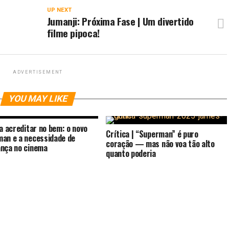
UP NEXT
Jumanji: Próxima Fase | Um divertido
filme pipoca!
ADVERTISEMENT
YOU MAY LIKE
 a acreditar no bem: o novo
Crítica | “Superman” é puro
an e a necessidade de
coração — mas não voa tão alto
nça no cinema
quanto poderia