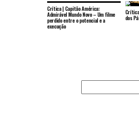
Crítica | Capitão América:
Crític
Admirável Mundo Novo – Um filme
dos Pá
perdido entre o potencial e a
execução