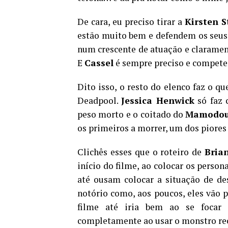
De cara, eu preciso tirar a
Kirsten S
estão muito bem e defendem os seus
num crescente de atuação e claramen
E
Cassel
é sempre preciso e compete
Dito isso, o resto do elenco faz o qu
Deadpool.
Jessica Henwick
só faz 
peso morto e o coitado do
Mamodou
os primeiros a morrer, um dos piores 
Clichês esses que o roteiro de
Brian
início do filme, ao colocar os pers
até ousam colocar a situação de de
notório como, aos poucos, eles vão p
filme até iria bem ao se focar 
completamente ao usar o monstro rec