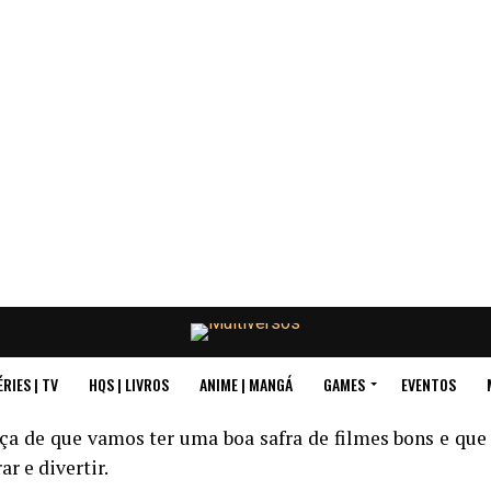
ÉRIES | TV
HQS | LIVROS
ANIME | MANGÁ
GAMES
EVENTOS
a de que vamos ter uma boa safra de filmes bons e que
r e divertir.