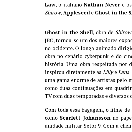
Law
, o italiano
Nathan Never
e os
Shirow
,
Appleseed
e
Ghost in the S
Ghost in the Shell
, obra de
Shirow
JBC, tornou-se um dos maiores expo
no ocidente. O longa animado dirig
obra no cenário cyberpunk e do ci
história. Uma obra respeitada por 
inspirou diretamente as
Lilly
e
Lana 
uma gama enorme de artistas pelo mu
como duas continuações em quadrin
TV com duas temporadas e diversos c
Com toda essa bagagem, o filme de
como
Scarlett Johansson
no papel
unidade militar Setor 9. Com a chef