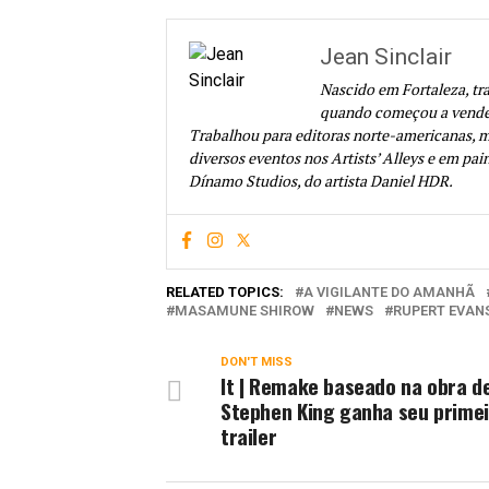
Jean Sinclair
Nascido em Fortaleza, tr
quando começou a vender 
Trabalhou para editoras norte-americanas, m
diversos eventos nos Artists’ Alleys e em pain
Dínamo Studios, do artista Daniel HDR.
RELATED TOPICS:
A VIGILANTE DO AMANHÃ
MASAMUNE SHIROW
NEWS
RUPERT EVAN
DON'T MISS
It | Remake baseado na obra d
Stephen King ganha seu prime
trailer