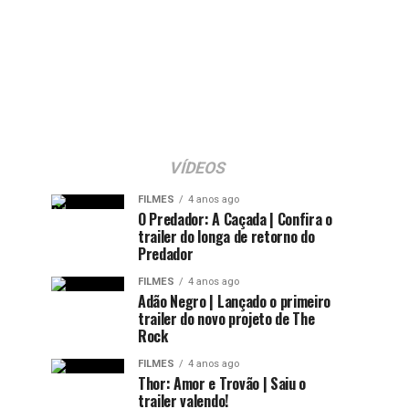
VÍDEOS
FILMES
4 anos ago
O Predador: A Caçada | Confira o
trailer do longa de retorno do
Predador
FILMES
4 anos ago
Adão Negro | Lançado o primeiro
trailer do novo projeto de The
Rock
FILMES
4 anos ago
Thor: Amor e Trovão | Saiu o
trailer valendo!