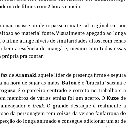
derna de filmes com 2 horas e meia.
 não usasse ou deturpasse o material original cai por
speitoso ao material fonte. Visualmente apegado ao longa
, o filme atinge níveis de similaridades altos, com cenas
am bem a essência do mangá e, mesmo com todas essas
a própria pra contar.
faz de
Aramaki
aquele líder de presença firme e segura
a na hora de sujar as mãos.
Batou
é o ‘brucutu’ sacana e
Togusa
é o parceiro centrado e correto no trabalho e a
com membros de várias etnias foi um acerto. O
Kuze
de
, ameaçador e
freak
. O grande destaque é realmente a
ersão da personagem tem coisas da versão fanfarrona do
ecção do longa animado e consegue adicionar um ar de