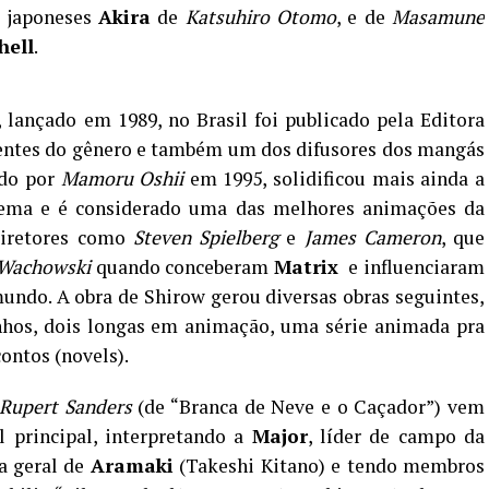
 japoneses
Akira
de
Katsuhiro Otomo
, e de
Masamune
hell
.
, lançado em 1989, no Brasil foi publicado pela Editora
entes do gênero e também um dos difusores dos mangás
ido por
Mamoru Oshii
em 1995, solidificou mais ainda a
nema e é considerado uma das melhores animações da
diretores como
Steven Spielberg
e
James Cameron
, que
Wachowski
quando conceberam
Matrix
e influenciaram
ndo. A obra de Shirow gerou diversas obras seguintes,
hos, dois longas em animação, uma série animada pra
ontos (novels).
Rupert Sanders
(de “Branca de Neve e o Caçador”) vem
 principal, interpretando a
Major
, líder de campo da
ia geral de
Aramaki
(Takeshi Kitano) e tendo membros