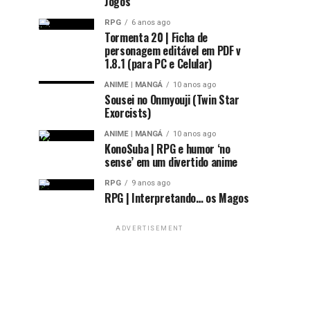
Jogos
RPG
6 anos ago
Tormenta 20 | Ficha de
personagem editável em PDF v
1.8.1 (para PC e Celular)
ANIME | MANGÁ
10 anos ago
Sousei no Onmyouji (Twin Star
Exorcists)
ANIME | MANGÁ
10 anos ago
KonoSuba | RPG e humor ‘no
sense’ em um divertido anime
RPG
9 anos ago
RPG | Interpretando… os Magos
ADVERTISEMENT