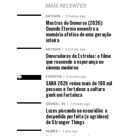
MAIS RECENTES
ARTIGOS
2 meses ago
Mestres do Universo (2026):
Quando Eternia encontra a
memória afetiva de uma geração
inteira
ARTIGOS
5 meses ago
Devoradores de Estrelas: o filme
que reacende a esperança no
cinema moderno
EVENTOS
6 meses ago
SANA 2026 reúne mais de 100 mil
pessoas e fortalece a cultura
geek em Fortaleza
SÉRIES | TV
7 meses ago
Luzes piscando na escuridão: a
despedida perfeita (e agridoce)
de Stranger Things
FILMES
1 ano ago