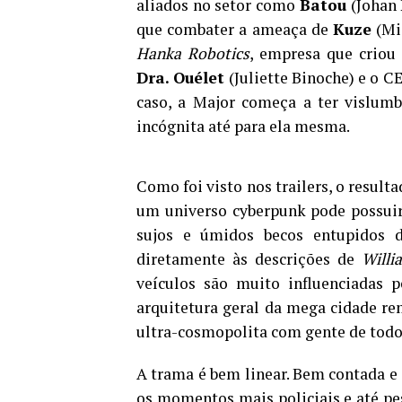
aliados no setor como
Batou
(Johan 
que combater a ameaça de
Kuze
(Mic
Hanka Robotics
, empresa que criou
Dra. Ouélet
(Juliette Binoche) e o 
caso, a Major começa a ter vislumb
incógnita até para ela mesma.
Como foi visto nos trailers, o result
um universo cyberpunk pode possuir 
sujos e úmidos becos entupidos d
diretamente às descrições de
Willi
veículos são muito influenciadas p
arquitetura geral da mega cidade 
ultra-cosmopolita com gente de todos
A trama é bem linear. Bem contada 
os momentos mais policiais e até pe