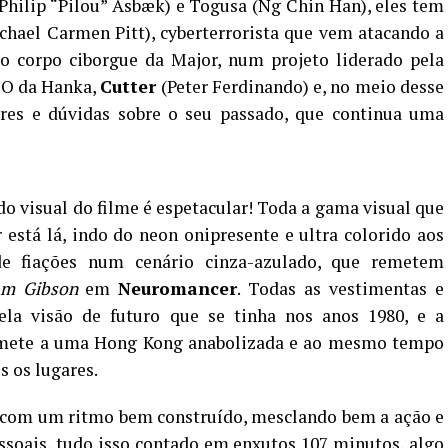
Philip “Pilou” Asbæk) e Togusa (Ng Chin Han), eles tem
hael Carmen Pitt), cyberterrorista que vem atacando a
 o corpo ciborgue da Major, num projeto liderado pela
CEO da Hanka,
Cutter
(Peter Ferdinando) e, no meio desse
res e dúvidas sobre o seu passado, que continua uma
ado visual do filme é espetacular! Toda a gama visual que
está lá, indo do neon onipresente e ultra colorido aos
e fiações num cenário cinza-azulado, que remetem
am Gibson
em
Neuromancer
. Todas as vestimentas e
ela visão de futuro que se tinha nos anos 1980, e a
remete a uma Hong Kong anabolizada e ao mesmo tempo
 os lugares.
e com um ritmo bem construído, mesclando bem a ação e
ssoais, tudo isso contado em enxutos 107 minutos, algo