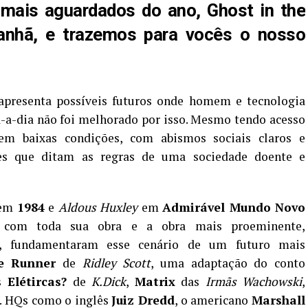
mais aguardados do ano, Ghost in the
manhã, e trazemos para vocês o nosso
 apresenta possíveis futuros onde homem e tecnologia
a-dia não foi melhorado por isso. Mesmo tendo acesso
em baixas condições, com abismos sociais claros e
es que ditam as regras de uma sociedade doente e
em
1984
e
Aldous Huxley
em
Admirável Mundo Novo
com toda sua obra e a obra mais proeminente,
, fundamentaram esse cenário de um futuro mais
e Runner
de
Ridley Scott
, uma adaptação do conto
Elétircas?
de
K.Dick
,
Matrix
das
Irmãs Wachowski
,
. HQs como o inglês
Juiz Dredd
, o americano
Marshall