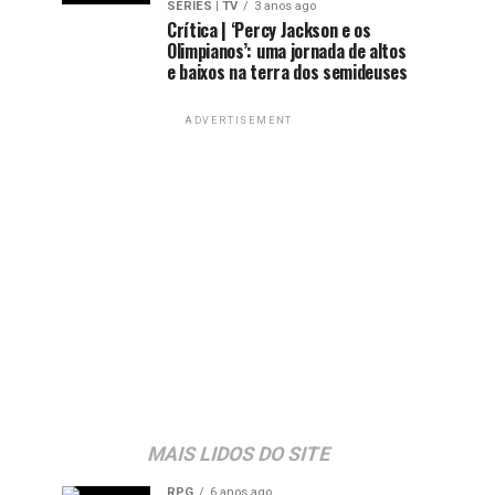
SÉRIES | TV
3 anos ago
Crítica | ‘Percy Jackson e os
Olimpianos’: uma jornada de altos
e baixos na terra dos semideuses
ADVERTISEMENT
MAIS LIDOS DO SITE
RPG
6 anos ago