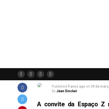
Published
9 anos ago
on
30 de març
By
Jean Sinclair
A convite da Espaço Z 