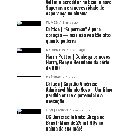
Voltar a acreditar no bem: o novo
Superman e a necessidade de
esperança no cinema
FILMES
1 ano ago
Crítica | “Superman” é puro
coração — mas não voa tão alto
quanto poderia
SÉRIES | TV
1 ano ago
Harry Potter | Conheça os novos
Harry, Rony e Hermione da série
da HBO
CRÍTICAS
1 ano ago
Crítica | Capitão América:
Admirável Mundo Novo – Um filme
perdido entre o potencial e a
execução
HQS | LIVROS
2 anos ago
DC Universe Infinite Chega ao
Brasil: Mais de 25 mil HQs na
palma da sua mão!