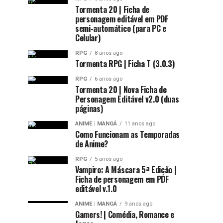
Tormenta 20 | Ficha de
personagem editável em PDF
semi-automático (para PC e
Celular)
RPG
8 anos ago
Tormenta RPG | Ficha T (3.0.3)
RPG
6 anos ago
Tormenta 20 | Nova Ficha de
Personagem Editável v2.0 (duas
páginas)
ANIME | MANGÁ
11 anos ago
Como Funcionam as Temporadas
de Anime?
RPG
5 anos ago
Vampiro: A Máscara 5ª Edição |
Ficha de personagem em PDF
editável v.1.0
ANIME | MANGÁ
9 anos ago
Gamers! | Comédia, Romance e