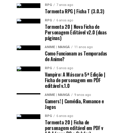
RPG
7 anos ago
Tormenta RPG | Ficha T (3.0.3)
RPG
6 anos ago
Tormenta 20 | Nova Ficha de
Personagem Editável v2.0 (duas
páginas)
ANIME | MANGÁ
11 anos ago
Como Funcionam as Temporadas
de Anime?
RPG
5 anos ago
Vampiro: A Máscara 5ª Edição |
Ficha de personagem em PDF
editável v.1.0
ANIME | MANGÁ
9 anos ago
Gamers! | Comédia, Romance e
Jogos
RPG
6 anos ago
Tormenta 20 | Ficha de
personagem editável em PDF v