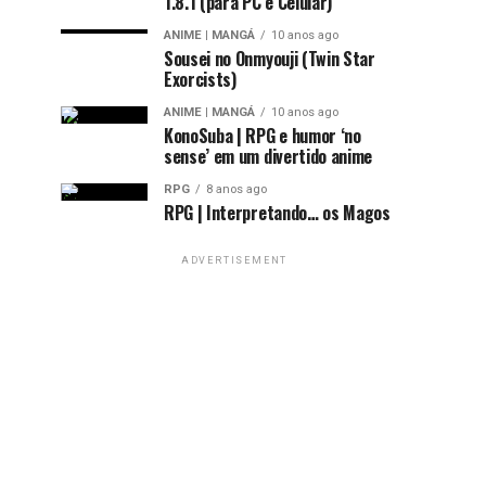
1.8.1 (para PC e Celular)
ANIME | MANGÁ
10 anos ago
Sousei no Onmyouji (Twin Star
Exorcists)
ANIME | MANGÁ
10 anos ago
KonoSuba | RPG e humor ‘no
sense’ em um divertido anime
RPG
8 anos ago
RPG | Interpretando… os Magos
ADVERTISEMENT