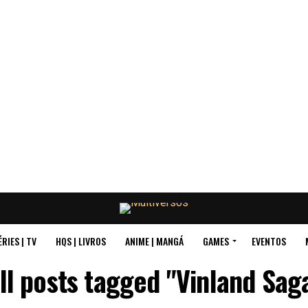
ÉRIES | TV
HQS | LIVROS
ANIME | MANGÁ
GAMES
EVENTOS
ll posts tagged "Vinland Sag