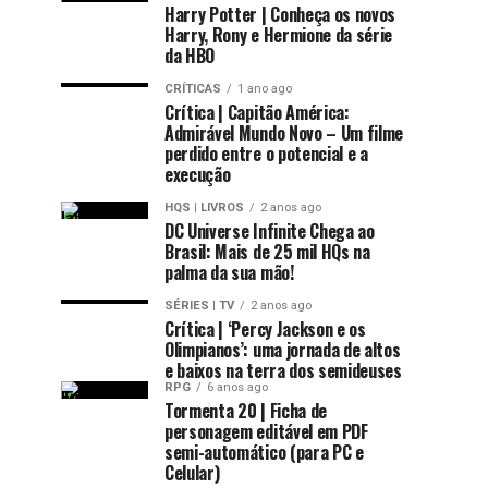
Harry Potter | Conheça os novos
Harry, Rony e Hermione da série
da HBO
CRÍTICAS
1 ano ago
Crítica | Capitão América:
Admirável Mundo Novo – Um filme
perdido entre o potencial e a
execução
HQS | LIVROS
2 anos ago
DC Universe Infinite Chega ao
Brasil: Mais de 25 mil HQs na
palma da sua mão!
SÉRIES | TV
2 anos ago
Crítica | ‘Percy Jackson e os
Olimpianos’: uma jornada de altos
e baixos na terra dos semideuses
RPG
6 anos ago
Tormenta 20 | Ficha de
personagem editável em PDF
semi-automático (para PC e
Celular)