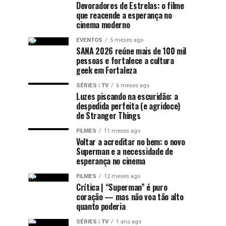
Devoradores de Estrelas: o filme
que reacende a esperança no
cinema moderno
EVENTOS
5 meses ago
SANA 2026 reúne mais de 100 mil
pessoas e fortalece a cultura
geek em Fortaleza
SÉRIES | TV
6 meses ago
Luzes piscando na escuridão: a
despedida perfeita (e agridoce)
de Stranger Things
FILMES
11 meses ago
Voltar a acreditar no bem: o novo
Superman e a necessidade de
esperança no cinema
FILMES
12 meses ago
Crítica | “Superman” é puro
coração — mas não voa tão alto
quanto poderia
SÉRIES | TV
1 ano ago