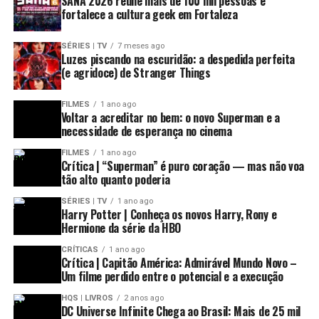
SANA 2026 reúne mais de 100 mil pessoas e
fortalece a cultura geek em Fortaleza
SÉRIES | TV
7 meses ago
Luzes piscando na escuridão: a despedida perfeita
(e agridoce) de Stranger Things
FILMES
1 ano ago
Voltar a acreditar no bem: o novo Superman e a
necessidade de esperança no cinema
FILMES
1 ano ago
Crítica | “Superman” é puro coração — mas não voa
tão alto quanto poderia
SÉRIES | TV
1 ano ago
Harry Potter | Conheça os novos Harry, Rony e
Hermione da série da HBO
CRÍTICAS
1 ano ago
Crítica | Capitão América: Admirável Mundo Novo –
Um filme perdido entre o potencial e a execução
HQS | LIVROS
2 anos ago
DC Universe Infinite Chega ao Brasil: Mais de 25 mil