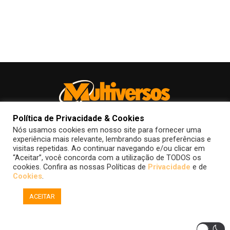
Política de Privacidade & Cookies
Nós usamos cookies em nosso site para fornecer uma
experiência mais relevante, lembrando suas preferências e
visitas repetidas. Ao continuar navegando e/ou clicar em
“Aceitar”, você concorda com a utilização de TODOS os
FALE CONOSCO
POLÍTICA DE COOKIES
POLÍTICA DE PRIVACIDADE
cookies. Confira as nossas Políticas de
Privacidade
e de
Cookies
.
ACEITAR
Copyright © 2015-2026 Multiversos.
Todas as imagens de filmes, séries, quadrinhos, jogos, etc. são
marcas registradas dos seus respectivos proprietários, utilizadas aqui
apenas com a finalidade de divulgação.