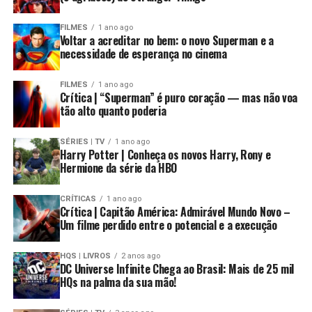
FILMES
1 ano ago
Voltar a acreditar no bem: o novo Superman e a
necessidade de esperança no cinema
FILMES
1 ano ago
Crítica | “Superman” é puro coração — mas não voa
tão alto quanto poderia
SÉRIES | TV
1 ano ago
Harry Potter | Conheça os novos Harry, Rony e
Hermione da série da HBO
CRÍTICAS
1 ano ago
Crítica | Capitão América: Admirável Mundo Novo –
Um filme perdido entre o potencial e a execução
HQS | LIVROS
2 anos ago
DC Universe Infinite Chega ao Brasil: Mais de 25 mil
HQs na palma da sua mão!