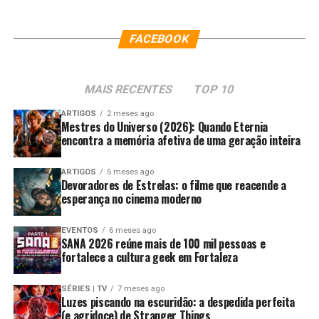
FACEBOOK
MAIS RECENTES
TOP 10
ARTIGOS
2 meses ago
Mestres do Universo (2026): Quando Eternia
encontra a memória afetiva de uma geração inteira
ARTIGOS
5 meses ago
Devoradores de Estrelas: o filme que reacende a
esperança no cinema moderno
EVENTOS
6 meses ago
SANA 2026 reúne mais de 100 mil pessoas e
fortalece a cultura geek em Fortaleza
SÉRIES | TV
7 meses ago
Luzes piscando na escuridão: a despedida perfeita
(e agridoce) de Stranger Things