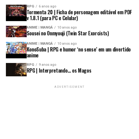
RPG
6 anos ago
Tormenta 20 | Ficha de personagem editável em PDF
v 1.8.1 (para PC e Celular)
ANIME | MANGÁ
10 anos ago
Sousei no Onmyouji (Twin Star Exorcists)
ANIME | MANGÁ
10 anos ago
KonoSuba | RPG e humor ‘no sense’ em um divertido
anime
RPG
9 anos ago
RPG | Interpretando… os Magos
ADVERTISEMENT