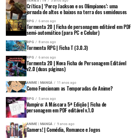
SÉRIES | TV
3 anos ago
Crítica | ‘Percy Jackson e os Olimpianos’: uma
jornada de altos e baixos na terra dos semideuses
RPG
6 anos ago
Tormenta 20 | Ficha de personagem editável em PDF
semi-automático (para PC e Celular)
RPG
8 anos ago
Tormenta RPG | Ficha T (3.0.3)
RPG
6 anos ago
Tormenta 20 | Nova Ficha de Personagem Editável
v2.0 (duas páginas)
ANIME | MANGÁ
11 anos ago
Como Funcionam as Temporadas de Anime?
RPG
5 anos ago
Vampiro: A Máscara 5ª Edição | Ficha de
personagem em PDF editável v.1.0
ANIME | MANGÁ
9 anos ago
Gamers! | Comédia, Romance e Jogos