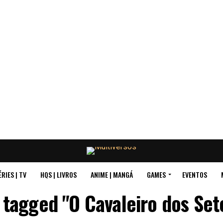
ÉRIES | TV
HQS | LIVROS
ANIME | MANGÁ
GAMES
EVENTOS
s tagged "O Cavaleiro dos Set