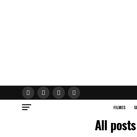
FILMES
S
All post