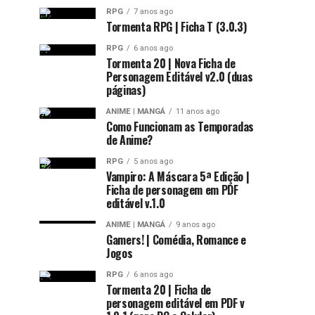
RPG
7 anos ago
Tormenta RPG | Ficha T (3.0.3)
RPG
6 anos ago
Tormenta 20 | Nova Ficha de
Personagem Editável v2.0 (duas
páginas)
ANIME | MANGÁ
11 anos ago
Como Funcionam as Temporadas
de Anime?
RPG
5 anos ago
Vampiro: A Máscara 5ª Edição |
Ficha de personagem em PDF
editável v.1.0
ANIME | MANGÁ
9 anos ago
Gamers! | Comédia, Romance e
Jogos
RPG
6 anos ago
Tormenta 20 | Ficha de
personagem editável em PDF v