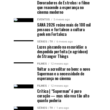
Devoradores de Estrelas: o filme
que reacende a esperança no
cinema moderno
EVENTOS
5 meses ago
SANA 2026 reúne mais de 100 mil
pessoas e fortalece a cultura
geek em Fortaleza
SÉRIES | TV
6 meses ago
Luzes piscando na escuridão: a
despedida perfeita (e agridoce)
de Stranger Things
FILMES
12 meses ago
Voltar a acreditar no bem: o novo
Superman e a necessidade de
esperança no cinema
FILMES
12 meses ago
Crítica | “Superman” é puro
coração — mas não voa tão alto
quanto poderia
SÉRIES | TV
1 ano ago