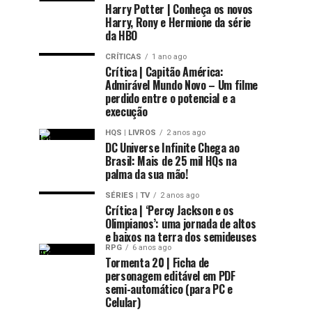
Harry Potter | Conheça os novos
Harry, Rony e Hermione da série
da HBO
CRÍTICAS
1 ano ago
Crítica | Capitão América:
Admirável Mundo Novo – Um filme
perdido entre o potencial e a
execução
HQS | LIVROS
2 anos ago
DC Universe Infinite Chega ao
Brasil: Mais de 25 mil HQs na
palma da sua mão!
SÉRIES | TV
2 anos ago
Crítica | ‘Percy Jackson e os
Olimpianos’: uma jornada de altos
e baixos na terra dos semideuses
RPG
6 anos ago
Tormenta 20 | Ficha de
personagem editável em PDF
semi-automático (para PC e
Celular)