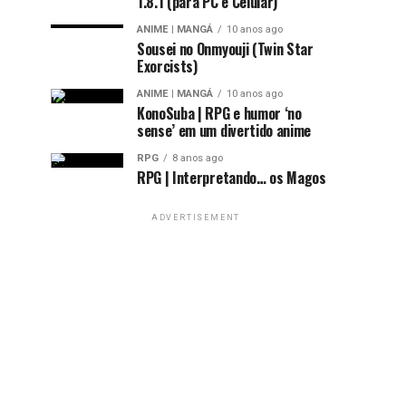
1.8.1 (para PC e Celular)
ANIME | MANGÁ
10 anos ago
Sousei no Onmyouji (Twin Star
Exorcists)
ANIME | MANGÁ
10 anos ago
KonoSuba | RPG e humor ‘no
sense’ em um divertido anime
RPG
8 anos ago
RPG | Interpretando… os Magos
ADVERTISEMENT