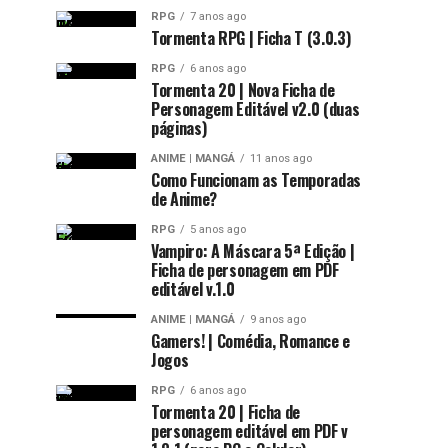
RPG
7 anos ago
Tormenta RPG | Ficha T (3.0.3)
RPG
6 anos ago
Tormenta 20 | Nova Ficha de
Personagem Editável v2.0 (duas
páginas)
ANIME | MANGÁ
11 anos ago
Como Funcionam as Temporadas
de Anime?
RPG
5 anos ago
Vampiro: A Máscara 5ª Edição |
Ficha de personagem em PDF
editável v.1.0
ANIME | MANGÁ
9 anos ago
Gamers! | Comédia, Romance e
Jogos
RPG
6 anos ago
Tormenta 20 | Ficha de
personagem editável em PDF v