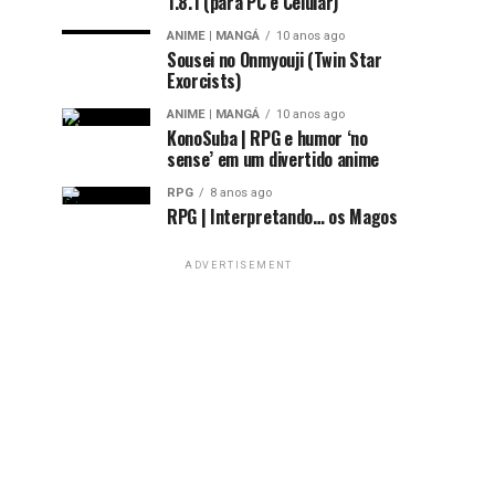
1.8.1 (para PC e Celular)
ANIME | MANGÁ
10 anos ago
Sousei no Onmyouji (Twin Star
Exorcists)
ANIME | MANGÁ
10 anos ago
KonoSuba | RPG e humor ‘no
sense’ em um divertido anime
RPG
8 anos ago
RPG | Interpretando… os Magos
ADVERTISEMENT