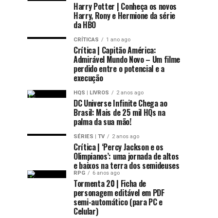
Harry Potter | Conheça os novos
Harry, Rony e Hermione da série
da HBO
CRÍTICAS
1 ano ago
Crítica | Capitão América:
Admirável Mundo Novo – Um filme
perdido entre o potencial e a
execução
HQS | LIVROS
2 anos ago
DC Universe Infinite Chega ao
Brasil: Mais de 25 mil HQs na
palma da sua mão!
SÉRIES | TV
2 anos ago
Crítica | ‘Percy Jackson e os
Olimpianos’: uma jornada de altos
e baixos na terra dos semideuses
RPG
6 anos ago
Tormenta 20 | Ficha de
personagem editável em PDF
semi-automático (para PC e
Celular)