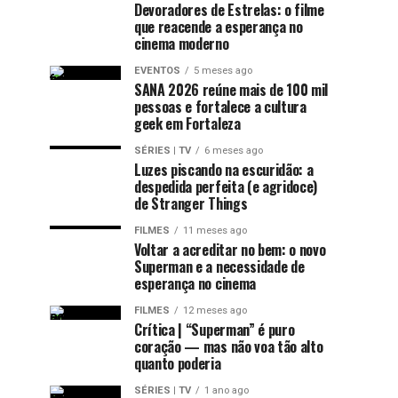
Devoradores de Estrelas: o filme
que reacende a esperança no
cinema moderno
EVENTOS
5 meses ago
SANA 2026 reúne mais de 100 mil
pessoas e fortalece a cultura
geek em Fortaleza
SÉRIES | TV
6 meses ago
Luzes piscando na escuridão: a
despedida perfeita (e agridoce)
de Stranger Things
FILMES
11 meses ago
Voltar a acreditar no bem: o novo
Superman e a necessidade de
esperança no cinema
FILMES
12 meses ago
Crítica | “Superman” é puro
coração — mas não voa tão alto
quanto poderia
SÉRIES | TV
1 ano ago