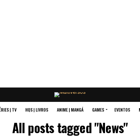
ÉRIES | TV
HQS | LIVROS
ANIME | MANGÁ
GAMES
EVENTOS
All posts tagged "News"