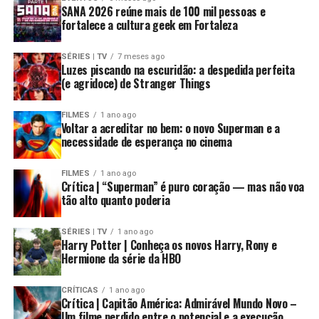
SANA 2026 reúne mais de 100 mil pessoas e
fortalece a cultura geek em Fortaleza
SÉRIES | TV
7 meses ago
Luzes piscando na escuridão: a despedida perfeita
(e agridoce) de Stranger Things
FILMES
1 ano ago
Voltar a acreditar no bem: o novo Superman e a
necessidade de esperança no cinema
FILMES
1 ano ago
Crítica | “Superman” é puro coração — mas não voa
tão alto quanto poderia
SÉRIES | TV
1 ano ago
Harry Potter | Conheça os novos Harry, Rony e
Hermione da série da HBO
CRÍTICAS
1 ano ago
Crítica | Capitão América: Admirável Mundo Novo –
Um filme perdido entre o potencial e a execução