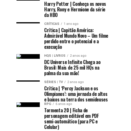
Harry Potter | Conheça os novos
Harry, Rony e Hermione da série
da HBO
CRÍTICAS
1 ano ago
Crítica | Capitão América:
Admirável Mundo Novo – Um filme
perdido entre o potencial e a
execução
HQS | LIVROS
2 anos ago
DC Universe Infinite Chega ao
Brasil: Mais de 25 mil HQs na
palma da sua mão!
SÉRIES | TV
2 anos ago
Crítica | ‘Percy Jackson e os
Olimpianos’: uma jornada de altos
e baixos na terra dos semideuses
RPG
6 anos ago
Tormenta 20 | Ficha de
personagem editável em PDF
semi-automático (para PC e
Celular)