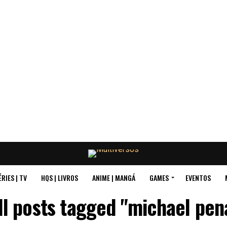
ÉRIES | TV
HQS | LIVROS
ANIME | MANGÁ
GAMES
EVENTOS
ll posts tagged "michael pen