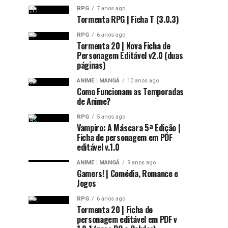
RPG
7 anos ago
Tormenta RPG | Ficha T (3.0.3)
RPG
6 anos ago
Tormenta 20 | Nova Ficha de
Personagem Editável v2.0 (duas
páginas)
ANIME | MANGÁ
10 anos ago
Como Funcionam as Temporadas
de Anime?
RPG
5 anos ago
Vampiro: A Máscara 5ª Edição |
Ficha de personagem em PDF
editável v.1.0
ANIME | MANGÁ
9 anos ago
Gamers! | Comédia, Romance e
Jogos
RPG
6 anos ago
Tormenta 20 | Ficha de
personagem editável em PDF v