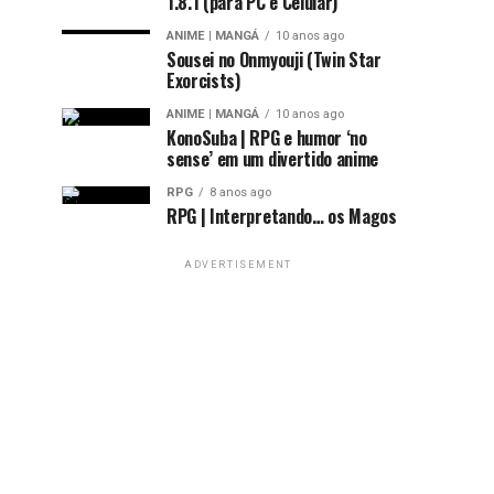
1.8.1 (para PC e Celular)
ANIME | MANGÁ
10 anos ago
Sousei no Onmyouji (Twin Star
Exorcists)
ANIME | MANGÁ
10 anos ago
KonoSuba | RPG e humor ‘no
sense’ em um divertido anime
RPG
8 anos ago
RPG | Interpretando… os Magos
ADVERTISEMENT