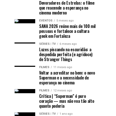
Devoradores de Estrelas: o filme
que reacende a esperança no
cinema moderno
EVENTOS
5 meses ago
SANA 2026 reúne mais de 100 mil
pessoas e fortalece a cultura
geek em Fortaleza
SÉRIES | TV
6 meses ago
Luzes piscando na escuridão: a
despedida perfeita (e agridoce)
de Stranger Things
FILMES
11 meses ago
Voltar a acreditar no bem: o novo
Superman e a necessidade de
esperança no cinema
FILMES
12 meses ago
Crítica | “Superman” é puro
coração — mas não voa tão alto
quanto poderia
SÉRIES | TV
1 ano ago