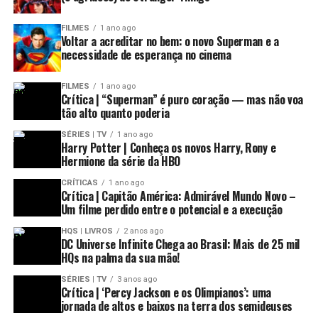
FILMES
1 ano ago
Voltar a acreditar no bem: o novo Superman e a
necessidade de esperança no cinema
FILMES
1 ano ago
Crítica | “Superman” é puro coração — mas não voa
tão alto quanto poderia
SÉRIES | TV
1 ano ago
Harry Potter | Conheça os novos Harry, Rony e
Hermione da série da HBO
CRÍTICAS
1 ano ago
Crítica | Capitão América: Admirável Mundo Novo –
Um filme perdido entre o potencial e a execução
HQS | LIVROS
2 anos ago
DC Universe Infinite Chega ao Brasil: Mais de 25 mil
HQs na palma da sua mão!
SÉRIES | TV
3 anos ago
Crítica | ‘Percy Jackson e os Olimpianos’: uma
jornada de altos e baixos na terra dos semideuses