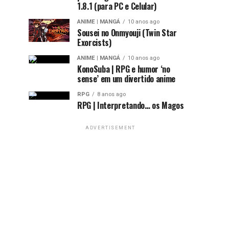
1.8.1 (para PC e Celular)
ANIME | MANGÁ
10 anos ago
Sousei no Onmyouji (Twin Star
Exorcists)
ANIME | MANGÁ
10 anos ago
KonoSuba | RPG e humor ‘no
sense’ em um divertido anime
RPG
8 anos ago
RPG | Interpretando… os Magos
ADVERTISEMENT