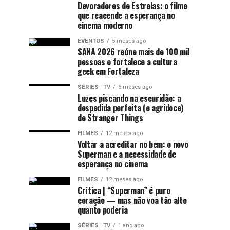
Devoradores de Estrelas: o filme
que reacende a esperança no
cinema moderno
EVENTOS
5 meses ago
SANA 2026 reúne mais de 100 mil
pessoas e fortalece a cultura
geek em Fortaleza
SÉRIES | TV
6 meses ago
Luzes piscando na escuridão: a
despedida perfeita (e agridoce)
de Stranger Things
FILMES
12 meses ago
Voltar a acreditar no bem: o novo
Superman e a necessidade de
esperança no cinema
FILMES
12 meses ago
Crítica | “Superman” é puro
coração — mas não voa tão alto
quanto poderia
SÉRIES | TV
1 ano ago