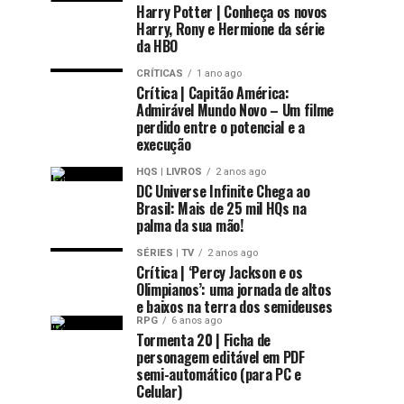
Harry Potter | Conheça os novos
Harry, Rony e Hermione da série
da HBO
CRÍTICAS
1 ano ago
Crítica | Capitão América:
Admirável Mundo Novo – Um filme
perdido entre o potencial e a
execução
HQS | LIVROS
2 anos ago
DC Universe Infinite Chega ao
Brasil: Mais de 25 mil HQs na
palma da sua mão!
SÉRIES | TV
2 anos ago
Crítica | ‘Percy Jackson e os
Olimpianos’: uma jornada de altos
e baixos na terra dos semideuses
RPG
6 anos ago
Tormenta 20 | Ficha de
personagem editável em PDF
semi-automático (para PC e
Celular)