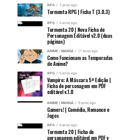
RPG
7 anos ago
Tormenta RPG | Ficha T (3.0.3)
RPG
6 anos ago
Tormenta 20 | Nova Ficha de
Personagem Editável v2.0 (duas
páginas)
ANIME | MANGÁ
11 anos ago
Como Funcionam as Temporadas
de Anime?
RPG
5 anos ago
Vampiro: A Máscara 5ª Edição |
Ficha de personagem em PDF
editável v.1.0
ANIME | MANGÁ
9 anos ago
Gamers! | Comédia, Romance e
Jogos
RPG
6 anos ago
Tormenta 20 | Ficha de
personagem editável em PDF v