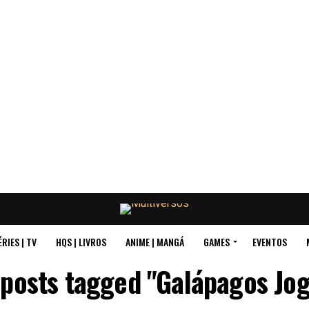
ÉRIES | TV
HQS | LIVROS
ANIME | MANGÁ
GAMES
EVENTOS
 posts tagged "Galápagos Jo