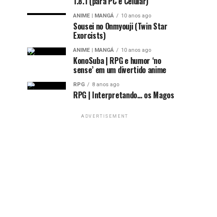
1.8.1 (para PC e Celular)
ANIME | MANGÁ
10 anos ago
Sousei no Onmyouji (Twin Star
Exorcists)
ANIME | MANGÁ
10 anos ago
KonoSuba | RPG e humor ‘no
sense’ em um divertido anime
RPG
8 anos ago
RPG | Interpretando… os Magos
ADVERTISEMENT