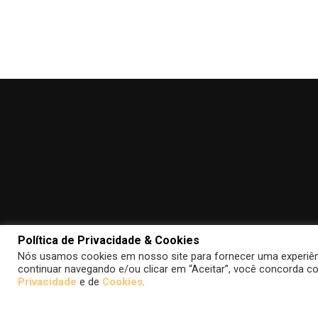
Política de Privacidade & Cookies
Nós usamos cookies em nosso site para fornecer uma experiênci
continuar navegando e/ou clicar em “Aceitar”, você concorda co
Privacidade
e de
Cookies
.
Todas as imagens de filmes, séries, quadrinhos, jog