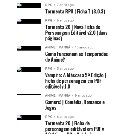
RPG
7 anos ago
Tormenta RPG | Ficha T (3.0.3)
RPG
6 anos ago
Tormenta 20 | Nova Ficha de
Personagem Editável v2.0 (duas
páginas)
ANIME | MANGÁ
10 anos ago
Como Funcionam as Temporadas
de Anime?
RPG
5 anos ago
Vampiro: A Máscara 5ª Edição |
Ficha de personagem em PDF
editável v.1.0
ANIME | MANGÁ
9 anos ago
Gamers! | Comédia, Romance e
Jogos
RPG
6 anos ago
Tormenta 20 | Ficha de
personagem editável em PDF v