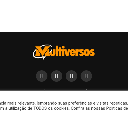
FALE CONOSCO
POLÍTICA DE COOKIES
POLÍTICA DE PRIVACIDADE
a mais relevante, lembrando suas preferências e visitas repetidas
m a utilização de TODOS os cookies. Confira as nossas Políticas de
Copyright © 2015-2026 Multiversos.
os, etc. são marcas registradas dos seus respectivos proprietários, ut