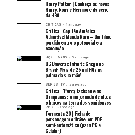
Harry Potter | Conheça os novos
Harry, Rony e Hermione da série
da HBO
CRÍTICAS
1 ano ago
Crítica | Capitão América:
Admirável Mundo Novo – Um filme
perdido entre o potencial e a
execução
HQS | LIVROS
2 anos ago
DC Universe Infinite Chega ao
Brasil: Mais de 25 mil HQs na
palma da sua mão!
SÉRIES | TV
2 anos ago
Crítica | ‘Percy Jackson e os
Olimpianos’: uma jornada de altos
e baixos na terra dos semideuses
RPG
6 anos ago
Tormenta 20 | Ficha de
personagem editável em PDF
semi-automático (para PC e
Celular)