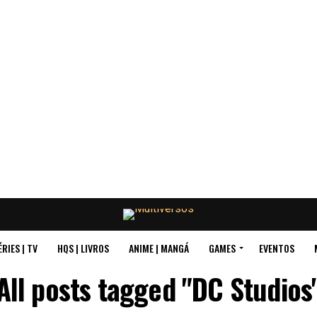
ÉRIES | TV
HQS | LIVROS
ANIME | MANGÁ
GAMES
EVENTOS
All posts tagged "DC Studios