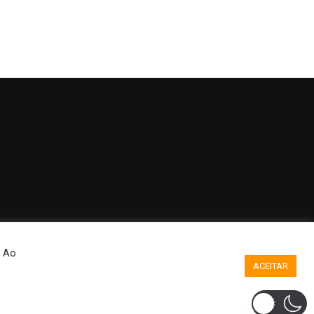
. Ao
ACEITAR
ilizadas aqui apenas com a finalidade de divulgação.