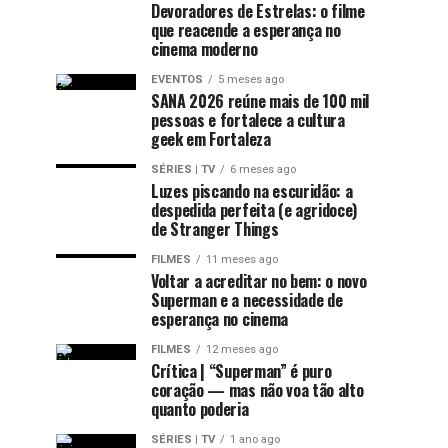
Devoradores de Estrelas: o filme
que reacende a esperança no
cinema moderno
EVENTOS
5 meses ago
SANA 2026 reúne mais de 100 mil
pessoas e fortalece a cultura
geek em Fortaleza
SÉRIES | TV
6 meses ago
Luzes piscando na escuridão: a
despedida perfeita (e agridoce)
de Stranger Things
FILMES
11 meses ago
Voltar a acreditar no bem: o novo
Superman e a necessidade de
esperança no cinema
FILMES
12 meses ago
Crítica | “Superman” é puro
coração — mas não voa tão alto
quanto poderia
SÉRIES | TV
1 ano ago