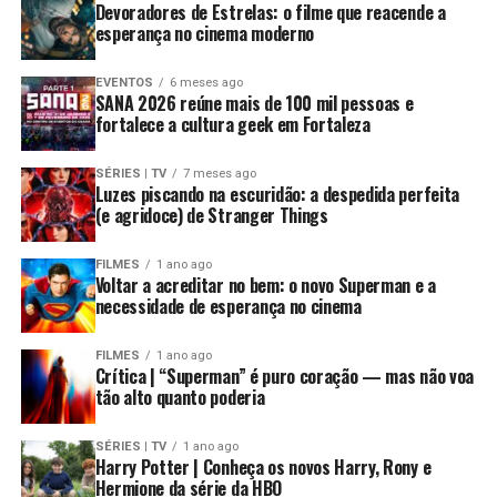
Devoradores de Estrelas: o filme que reacende a
esperança no cinema moderno
EVENTOS
6 meses ago
SANA 2026 reúne mais de 100 mil pessoas e
fortalece a cultura geek em Fortaleza
SÉRIES | TV
7 meses ago
Luzes piscando na escuridão: a despedida perfeita
(e agridoce) de Stranger Things
FILMES
1 ano ago
Voltar a acreditar no bem: o novo Superman e a
necessidade de esperança no cinema
FILMES
1 ano ago
Crítica | “Superman” é puro coração — mas não voa
tão alto quanto poderia
SÉRIES | TV
1 ano ago
Harry Potter | Conheça os novos Harry, Rony e
Hermione da série da HBO