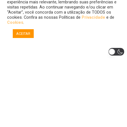
experiência mais relevante, lembrando suas preferências e
visitas repetidas. Ao continuar navegando e/ou clicar em
“Aceitar”, você concorda com a utilização de TODOS os
cookies. Confira as nossas Políticas de
Privacidade
e de
Cookies
.
ACEITAR
FALE CONOSCO
POLÍTICA DE COOKIES
POLÍTICA DE PRIVACIDADE
Copyright © 2015-2026 Multiversos.
Todas as imagens de filmes, séries, quadrinhos, jogos, etc. são
marcas registradas dos seus respectivos proprietários, utilizadas aqui