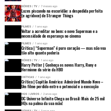
SÉRIES | TV
7 meses ago
Luzes piscando na escuridão: a despedida perfeita
(e agridoce) de Stranger Things
FILMES
1 ano ago
Voltar a acreditar no bem: o novo Superman e a
necessidade de esperança no cinema
FILMES
1 ano ago
Crítica | “Superman” é puro coração — mas não voa
tão alto quanto poderia
SÉRIES | TV
1 ano ago
Harry Potter | Conheça os novos Harry, Rony e
Hermione da série da HBO
CRÍTICAS
1 ano ago
Crítica | Capitão América: Admirável Mundo Novo –
Um filme perdido entre o potencial e a execução
HQS | LIVROS
2 anos ago
DC Universe Infinite Chega ao Brasil: Mais de 25 mil
HQs na palma da sua mão!
SÉRIES | TV
3 anos ago