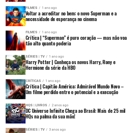
FILMES
1 ano ago
Voltar a acreditar no bem: o novo Superman e a
necessidade de esperança no cinema
FILMES
1 ano ago
Crítica | “Superman” é puro coração — mas não voa
tão alto quanto poderia
SÉRIES | TV
1 ano ago
Harry Potter | Conheça os novos Harry, Rony e
Hermione da série da HBO
CRÍTICAS
1 ano ago
Crítica | Capitão América: Admirável Mundo Novo –
Um filme perdido entre o potencial e a execução
HQS | LIVROS
2 anos ago
DC Universe Infinite Chega ao Brasil: Mais de 25 mil
HQs na palma da sua mão!
SÉRIES | TV
3 anos ago